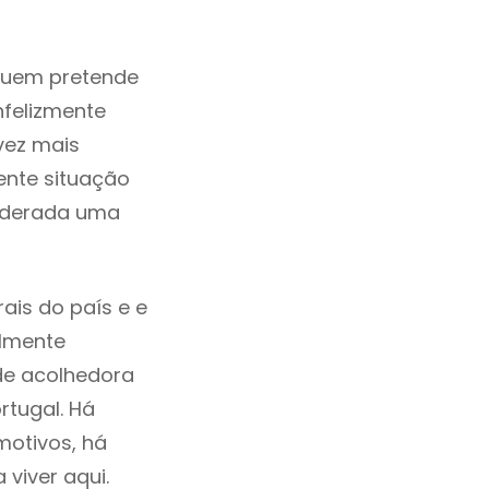
quem pretende
nfelizmente
vez mais
ente situação
siderada uma
ais do país e e
ilmente
de acolhedora
rtugal. Há
motivos, há
viver aqui.