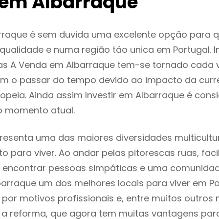
em Albarraque
rraque é sem duvida uma excelente opção para 
ualidade e numa região táo unica em Portugal. I
as A Venda em Albarraque tem-se tornado cada 
m o passar do tempo devido ao impacto da curr
peia. Ainda assim Investir em Albarraque é con
o momento atual.
resenta uma das maiores diversidades multicultur
to para viver. Ao andar pelas pitorescas ruas, fac
 encontrar pessoas simpáticas e uma comunida
barraque um dos melhores locais para viver em Po
or motivos profissionais e, entre muitos outros 
 reforma, que agora tem muitas vantagens para 