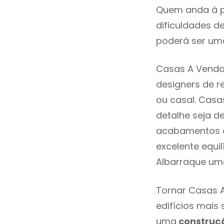
Quem anda à p
dificuldades d
poderá ser uma
Casas A Venda 
designers de 
ou casal. Cas
detalhe seja d
acabamentos de
excelente equi
Albarraque uma
Tornar Casas A
edifícios mais
uma
construç