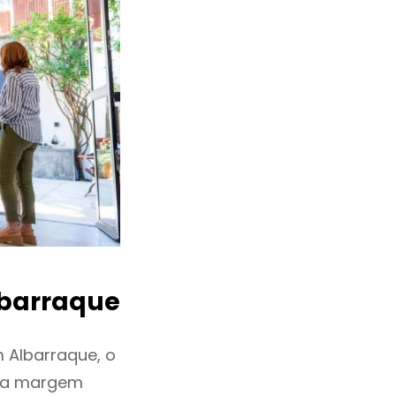
barraque
 Albarraque, o
ixa margem