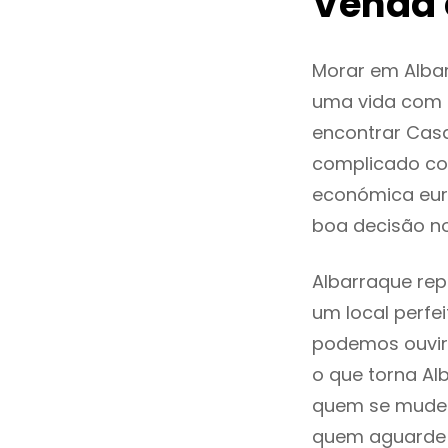
Venda 
Morar em Alba
uma vida com q
encontrar Cas
complicado co
económica euro
boa decisão n
Albarraque rep
um local perfei
podemos ouvir
o que torna Al
quem se mude p
quem aguarde a