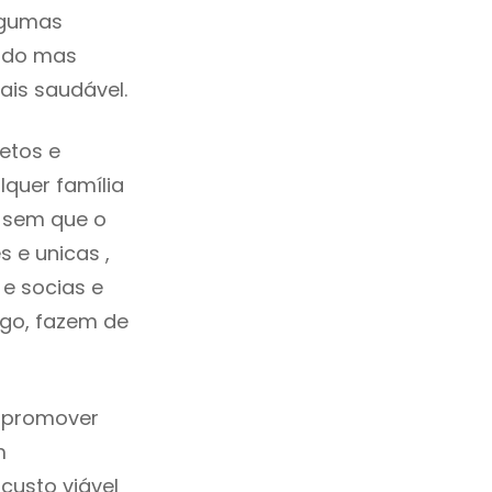
lgumas
cado mas
ais saudável.
etos e
quer família
 sem que o
 e unicas ,
e socias e
ego, fazem de
a promover
m
custo viável