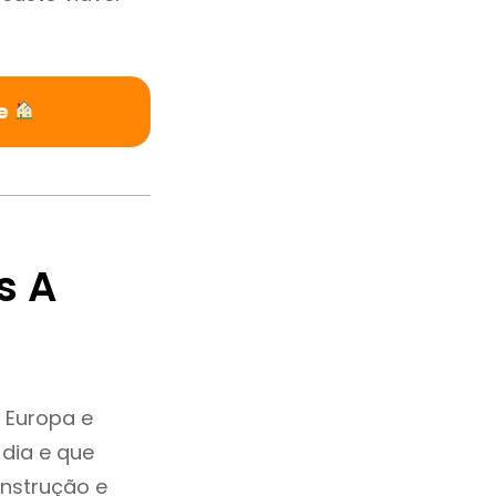
ue
s A
 Europa e
dia e que
onstrução e