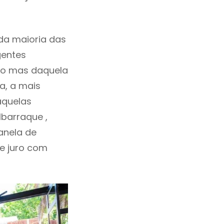
da maioria das
gentes
ho mas daquela
a, a mais
aquelas
barraque ,
anela de
de juro com