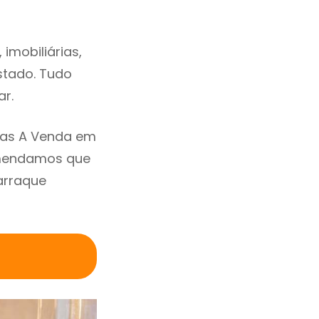
imobiliárias,
estado. Tudo
ar.
sas A Venda em
omendamos que
arraque