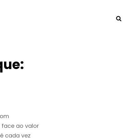
Searc
que:
bom
 face ao valor
é cada vez