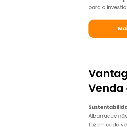
para o investid
Mai
Vantag
Venda 
Sustentabilid
Albarraque não
fazem cada vez