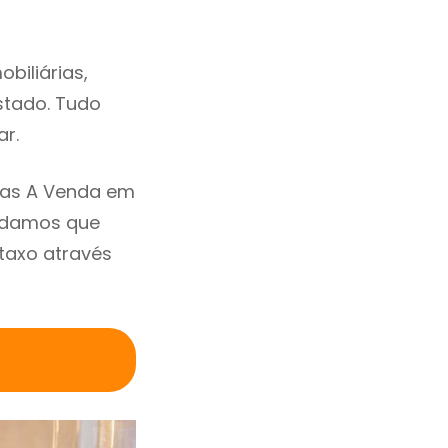
biliárias,
estado. Tudo
ar.
sas A Venda em
endamos que
taxo através