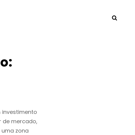
Searc
o:
 investimento
r de mercado,
s uma zona