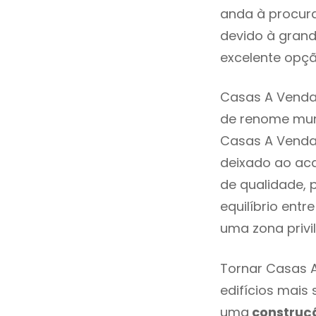
anda à procura
devido à grand
excelente opçã
Casas A Venda 
de renome mund
Casas A Venda
deixado ao aca
de qualidade, 
equilíbrio ent
uma zona privi
Tornar Casas A
edifícios mais
uma
construç