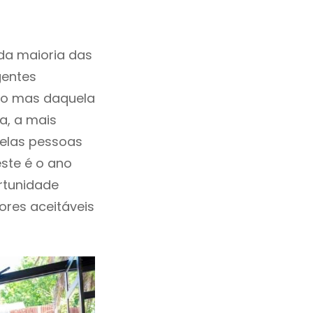
da maioria das
gentes
ho mas daquela
a, a mais
uelas pessoas
ste é o ano
rtunidade
lores aceitáveis