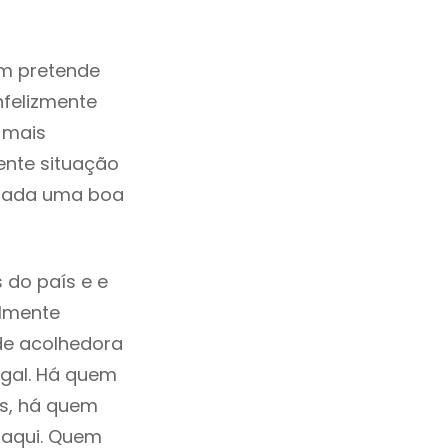
m pretende
nfelizmente
 mais
ente situação
erada uma boa
 do país e e
ilmente
de acolhedora
ugal. Há quem
os, há quem
 aqui. Quem