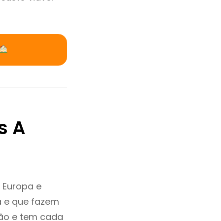
s A
 Europa e
a e que fazem
ção e tem cada