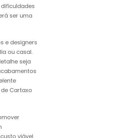
dificuldades
erá ser uma
s e designers
a ou casal.
etalhe seja
, acabamentos
elente
m de Cartaxo
romover
m
custo viável