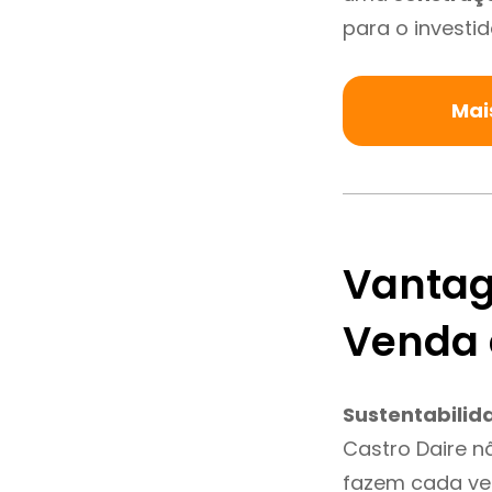
para o investid
Mai
Vantag
Venda 
Sustentabilid
Castro Daire n
fazem cada vez