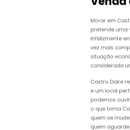
Venda 
Morar em Cast
pretende uma v
Infelizmente e
vez mais comp
situação econó
considerada u
Castro Daire r
e um local perf
podemos ouvir
o que torna Ca
quem se mude p
quem aguarde a