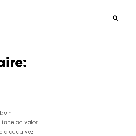
Searc
ire:
m bom
 face ao valor
e é cada vez