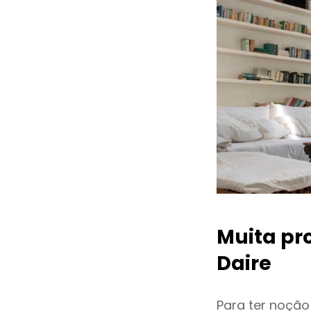
Muita pr
Daire
Para ter noçã