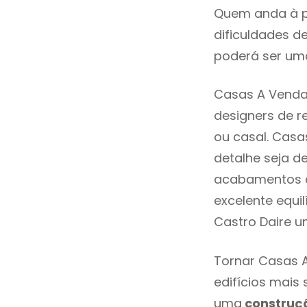
Quem anda à p
dificuldades d
poderá ser uma
Casas A Venda 
designers de 
ou casal. Casa
detalhe seja d
acabamentos de
excelente equi
Castro Daire u
Tornar Casas A
edifícios mais
uma
construç