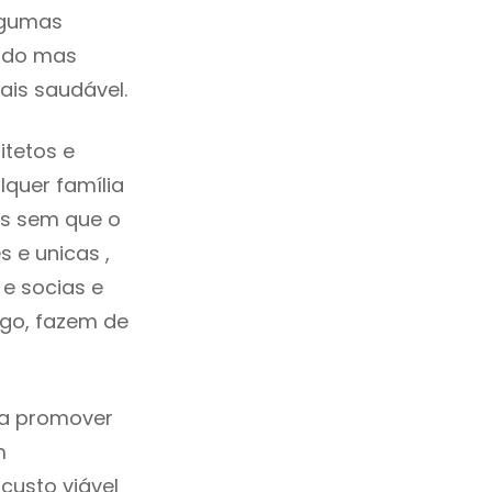
lgumas
cado mas
ais saudável.
itetos e
quer família
as sem que o
 e unicas ,
e socias e
ego, fazem de
ca promover
m
custo viável