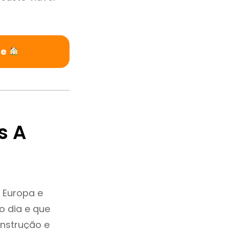
re
s A
 Europa e
o dia e que
onstrução e