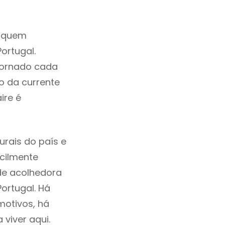
a quem
ortugal.
tornado cada
o da currente
ire é
urais do país e
acilmente
de acolhedora
ortugal. Há
motivos, há
viver aqui.