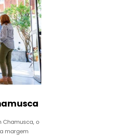
hamusca
m Chamusca, o
ixa margem