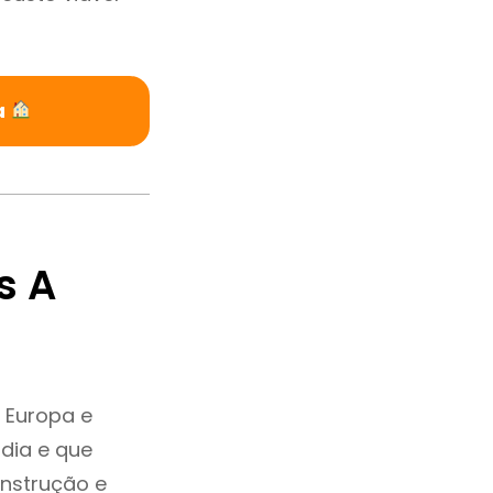
a
s A
 Europa e
dia e que
onstrução e