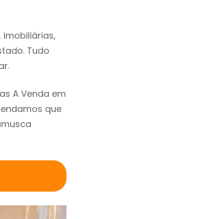
mobiliárias,
estado. Tudo
ar.
sas A Venda em
omendamos que
hamusca