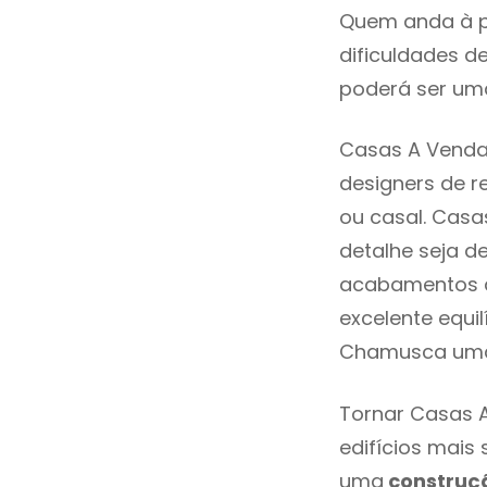
Quem anda à p
dificuldades d
poderá ser uma
Casas A Venda
designers de 
ou casal. Cas
detalhe seja d
acabamentos de
excelente equi
Chamusca uma 
Tornar Casas 
edifícios mais
uma
construç