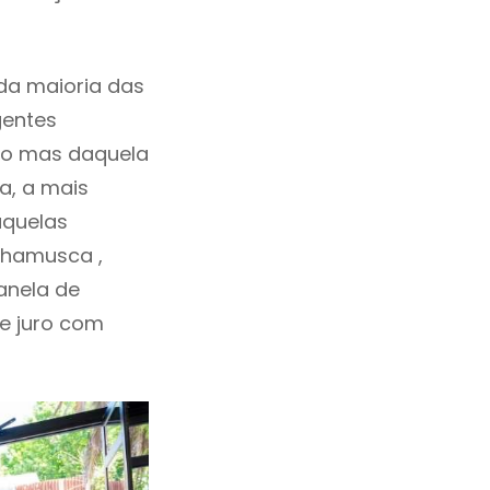
da maioria das
gentes
ho mas daquela
a, a mais
aquelas
Chamusca ,
anela de
de juro com