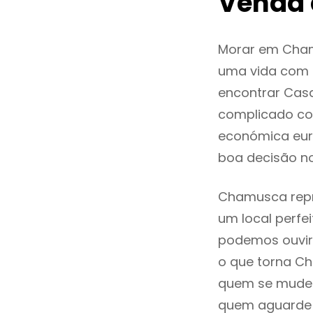
Venda
Morar em Cham
uma vida com q
encontrar Cas
complicado co
económica eur
boa decisão n
Chamusca repre
um local perfei
podemos ouvir
o que torna Ch
quem se mude p
quem aguarde a