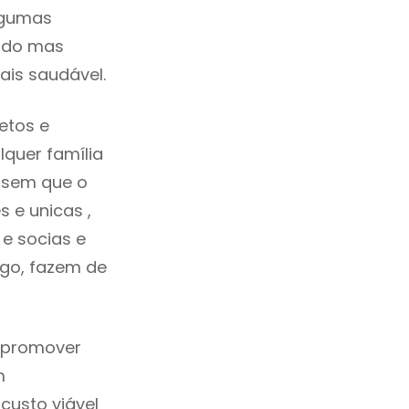
lgumas
cado mas
ais saudável.
etos e
quer família
 sem que o
 e unicas ,
e socias e
ego, fazem de
 promover
m
custo viável