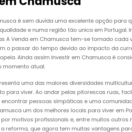
 em Chamusca
usca é sem duvida uma excelente opção para 
ualidade e numa região táo unica em Portugal. I
as A Venda em Chamusca tem-se tornado cada 
m o passar do tempo devido ao impacto da curr
opeia. Ainda assim Investir em Chamusca é con
o momento atual.
senta uma das maiores diversidades multicultura
to para viver. Ao andar pelas pitorescas ruas, fac
 encontrar pessoas simpáticas e uma comunida
amusca um dos melhores locais para viver em Por
or motivos profissionais e, entre muitos outros 
 reforma, que agora tem muitas vantagens para 