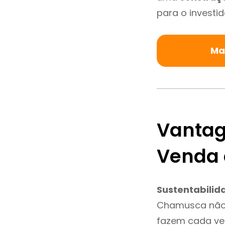
para o investid
Ma
Vantag
Venda
Sustentabilid
Chamusca não 
fazem cada vez