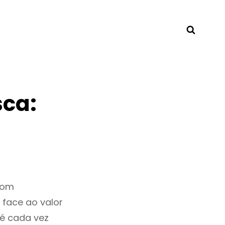
Searc
ca:
bom
 face ao valor
é cada vez