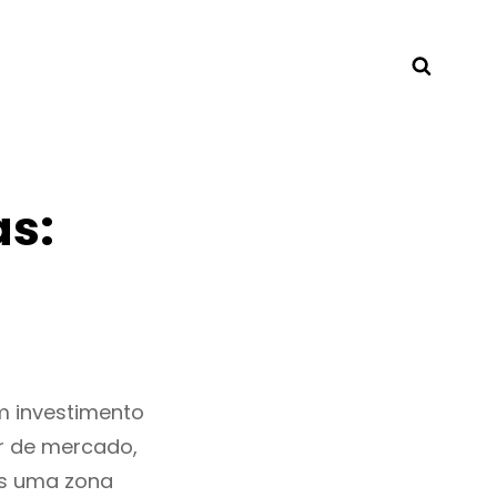
Searc
as:
m investimento
r de mercado,
is uma zona