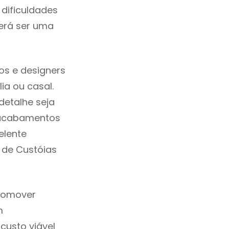
dificuldades
erá ser uma
os e designers
a ou casal.
etalhe seja
, acabamentos
elente
m de Custóias
promover
m
custo viável