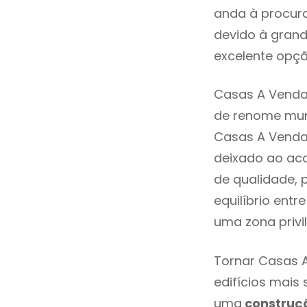
anda à procura
devido à grand
excelente opçã
Casas A Venda 
de renome mund
Casas A Venda
deixado ao aca
de qualidade, 
equilíbrio ent
uma zona privi
Tornar Casas A
edifícios mais
uma
construç