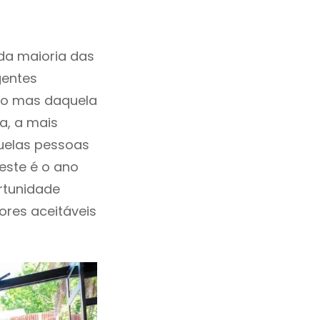
da maioria das
gentes
ho mas daquela
a, a mais
quelas pessoas
este é o ano
rtunidade
lores aceitáveis