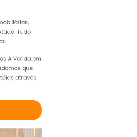
obiliárias,
estado. Tudo
ar.
sas A Venda em
endamos que
tóias através