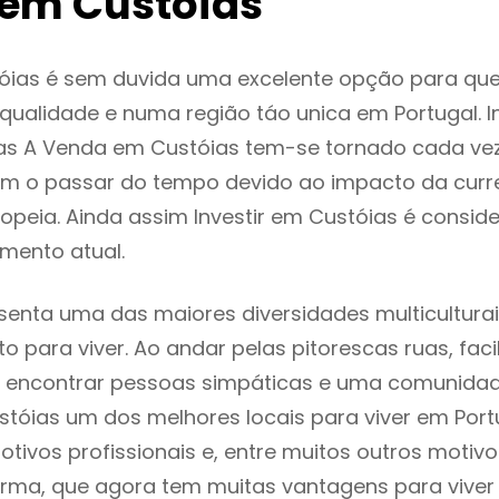
em Custóias
óias é sem duvida uma excelente opção para qu
ualidade e numa região táo unica em Portugal. I
as A Venda em Custóias tem-se tornado cada ve
m o passar do tempo devido ao impacto da curr
peia. Ainda assim Investir em Custóias é consi
mento atual.
senta uma das maiores diversidades multiculturai
to para viver. Ao andar pelas pitorescas ruas, fac
 encontrar pessoas simpáticas e uma comunida
stóias um dos melhores locais para viver em Por
tivos profissionais e, entre muitos outros motiv
rma, que agora tem muitas vantagens para viver