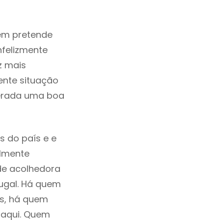
em pretende
nfelizmente
z mais
ente situação
derada uma boa
s do país e e
ilmente
de acolhedora
tugal. Há quem
os, há quem
 aqui. Quem