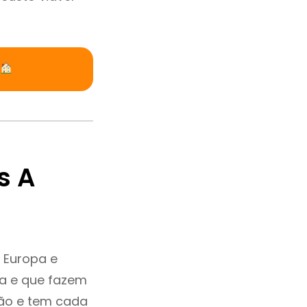
s A
 Europa e
ia e que fazem
ção e tem cada