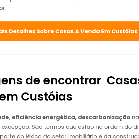
or.
ais Detalhes Sobre Casas A Venda Em Custóias
ens de encontrar Casa
em Custóias
ade
,
eficiência energética, descarbonização
na
é excepção. São termos que estão na ordem do d
parte do léxico do setor imobiliário e da constru