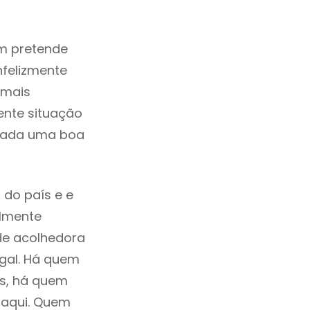
m pretende
nfelizmente
 mais
ente situação
erada uma boa
 do país e e
ilmente
de acolhedora
ugal. Há quem
os, há quem
 aqui. Quem