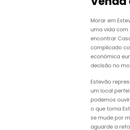
Venda 
Morar em Este
uma vida com q
encontrar Cas
complicado co
económica euro
decisão no mo
Estevão repres
um local perfei
podemos ouvir
o que torna Es
se mude por mo
aguarde a refo