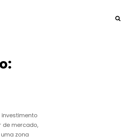
Searc
o:
 investimento
r de mercado,
s uma zona