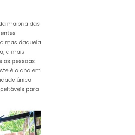
da maioria das
gentes
ho mas daquela
a, a mais
uelas pessoas
este é o ano em
idade única
aceitáveis para