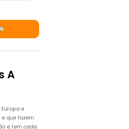
s A
 Europa e
a e que fazem
ção e tem cada