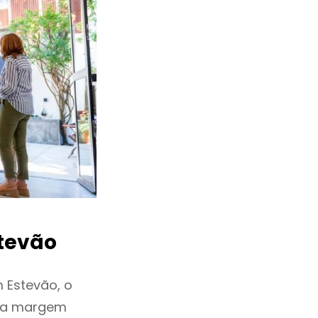
tevão
 Estevão, o
ixa margem