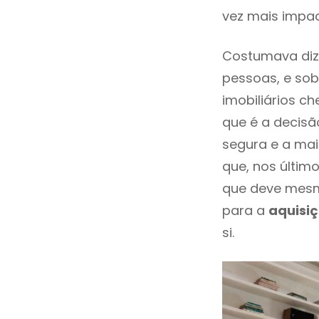
vez mais impac
Costumava diz
pessoas, e sob
imobiliários 
que é a decisã
segura e a mai
que, nos últim
que deve mesm
para a
aquisi
si.