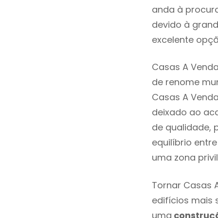
anda à procura
devido à grand
excelente opçã
Casas A Venda 
de renome mund
Casas A Venda
deixado ao aca
de qualidade, 
equilíbrio ent
uma zona privi
Tornar Casas A
edifícios mais
uma
construç