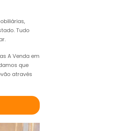
biliárias,
estado. Tudo
ar.
sas A Venda em
ndamos que
evão através