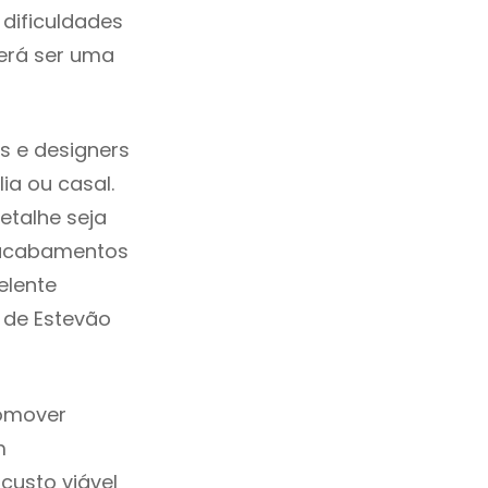
dificuldades
erá ser uma
s e designers
a ou casal.
etalhe seja
, acabamentos
elente
m de Estevão
romover
m
custo viável