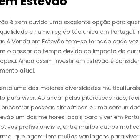
em Estevão
vão é sem duvida uma excelente opção para que
ualidade e numa região táo unica em Portugal. I
as A Venda em Estevão tem-se tornado cada vez
m o passar do tempo devido ao impacto da curr
peia. Ainda assim Investir em Estevão é consid
mento atual.
enta uma das maiores diversidades multiculturais
to para viver. Ao andar pelas pitorescas ruas, fac
 encontrar pessoas simpáticas e uma comunida
tevão um dos melhores locais para viver em Port
tivos profissionais e, entre muitos outros motiv
rma, que agora tem muitas vantagens para viver