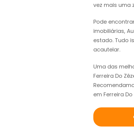
vez mais uma z
Pode encontrar
imobiliárias, A
estado. Tudo i
acautelar.
Uma das melho
Ferreira Do Zê
Recomendamos 
em Ferreira Do