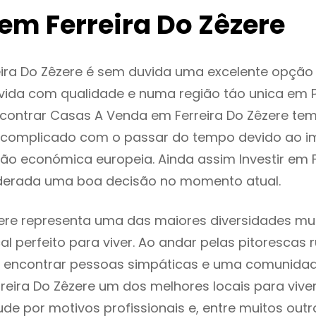
em Ferreira Do Zêzere
eira Do Zêzere é sem duvida uma excelente opçã
ida com qualidade e numa região táo unica em P
ncontrar Casas A Venda em Ferreira Do Zêzere te
 complicado com o passar do tempo devido ao i
ção económica europeia. Ainda assim Investir em F
iderada uma boa decisão no momento atual.
zere representa uma das maiores diversidades mult
al perfeito para viver. Ao andar pelas pitorescas 
 encontrar pessoas simpáticas e uma comunida
rreira Do Zêzere um dos melhores locais para vive
e por motivos profissionais e, entre muitos outr