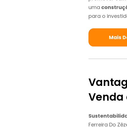
uma
construç
para o investid
Mais D
Vantag
Venda 
Sustentabilid
Ferreira Do Zê