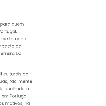
o para quem
ortugal.
m-se tornado
mpacto da
erreira Do
iculturais do
ruas, facilmente
de acolhedora
r em Portugal.
os motivos, há