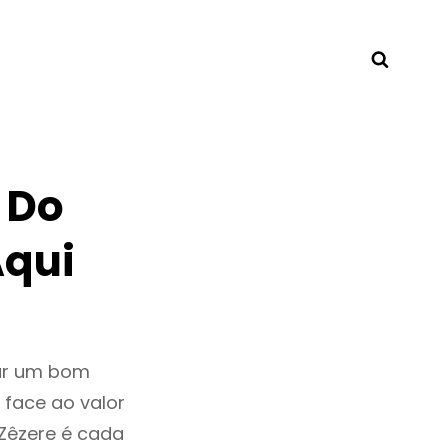
Searc
 Do
Aqui
tar um bom
 face ao valor
Zêzere é cada