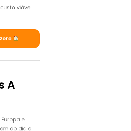
custo viável
êzere
s A
 Europa e
dem do dia e