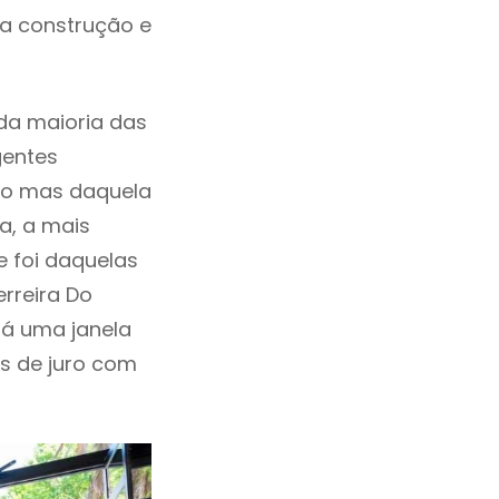
da construção e
da maioria das
gentes
ho mas daquela
a, a mais
e foi daquelas
rreira Do
Há uma janela
as de juro com