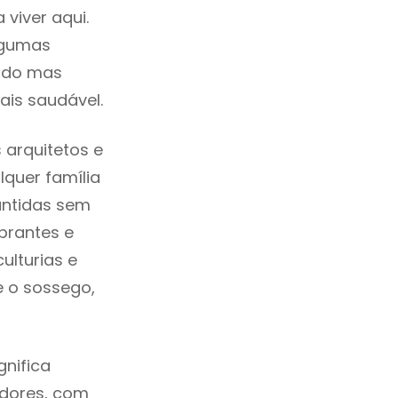
viver aqui.
lgumas
cado mas
ais saudável.
 arquitetos e
quer família
antidas sem
brantes e
ulturias e
e o sossego,
gnifica
adores, com