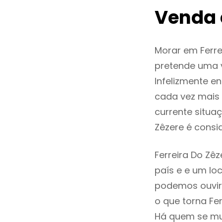
Venda 
Morar em Ferr
pretende uma v
Infelizmente e
cada vez mais
currente situa
Zêzere é cons
Ferreira Do Zê
país e e um loc
podemos ouvir
o que torna Fe
Há quem se mud