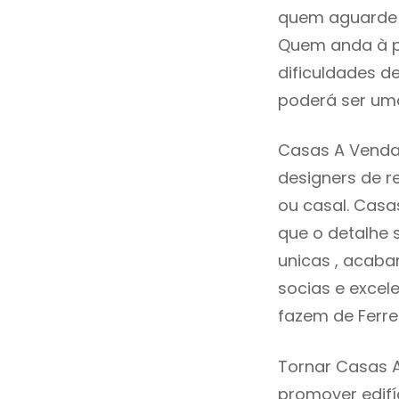
quem aguarde a
Quem anda à p
dificuldades d
poderá ser uma
Casas A Venda 
designers de 
ou casal. Casa
que o detalhe 
unicas , acaba
socias e excele
fazem de Ferre
Tornar Casas A
promover edifí