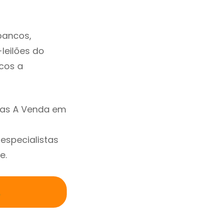
bancos,
-leilões do
cos a
sas A Venda em
specialistas
e.