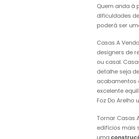
Quem anda à p
dificuldades d
poderá ser uma
Casas A Venda 
designers de 
ou casal. Casa
detalhe seja d
acabamentos de
excelente equi
Foz Do Arelho 
Tornar Casas A
edifícios mais
uma
construç