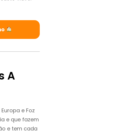
ho
s A
 Europa e Foz
ia e que fazem
ção e tem cada