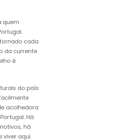
ra quem
ortugal.
 tornado cada
o da currente
elho é
turais do país
 facilmente
de acolhedora
Portugal. Há
motivos, há
viver aqui.