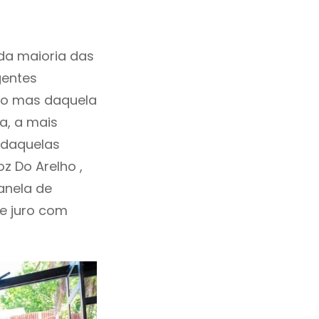
da maioria das
gentes
ho mas daquela
a, a mais
i daquelas
z Do Arelho ,
anela de
de juro com