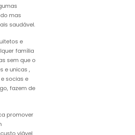
lgumas
cado mas
ais saudável.
itetos e
quer família
das sem que o
 e unicas ,
e socias e
ego, fazem de
ica promover
m
custo viável