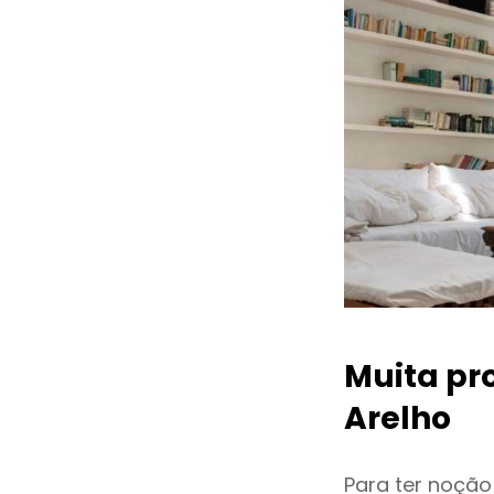
Muita pr
Arelho
Para ter noçã