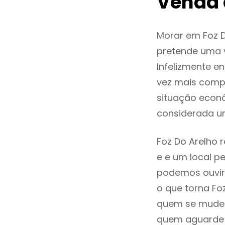
Venda 
Morar em Foz 
pretende uma v
Infelizmente e
vez mais comp
situação econó
considerada u
Foz Do Arelho 
e e um local pe
podemos ouvir
o que torna Fo
quem se mude p
quem aguarde a