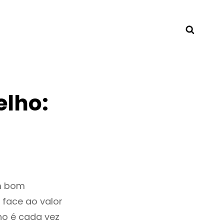
Searc
elho:
um bom
 face ao valor
ho é cada vez