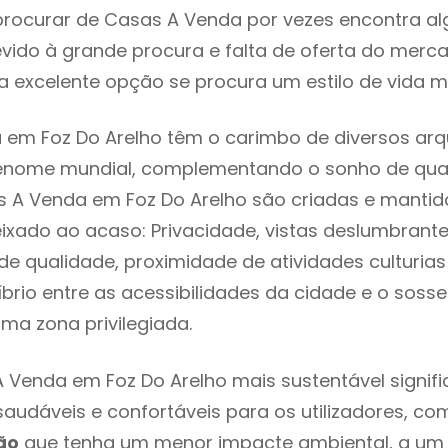
rocurar de Casas A Venda por vezes encontra a
evido à grande procura e falta de oferta do mer
 excelente opção se procura um estilo de vida m
em Foz Do Arelho têm o carimbo de diversos arqu
renome mundial, complementando o sonho de qual
s A Venda em Foz Do Arelho são criadas e manti
eixado ao acaso: Privacidade, vistas deslumbrantes
 qualidade, proximidade de atividades culturias 
líbrio entre as acessibilidades da cidade e o soss
uma zona privilegiada.
 Venda em Foz Do Arelho mais sustentável signif
 saudáveis e confortáveis para os utilizadores, co
ão
que tenha um menor impacte ambiental, a um 