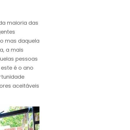
da maioria das
gentes
ho mas daquela
a, a mais
quelas pessoas
 este é o ano
rtunidade
lores aceitáveis