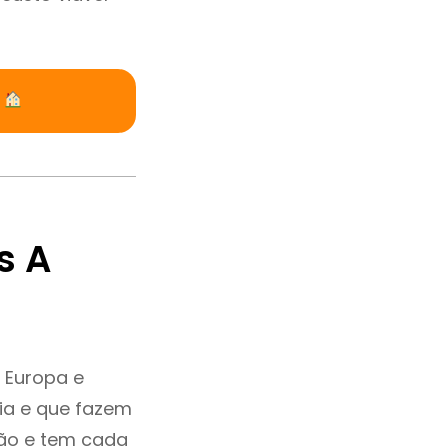
a
s A
 Europa e
ia e que fazem
ção e tem cada