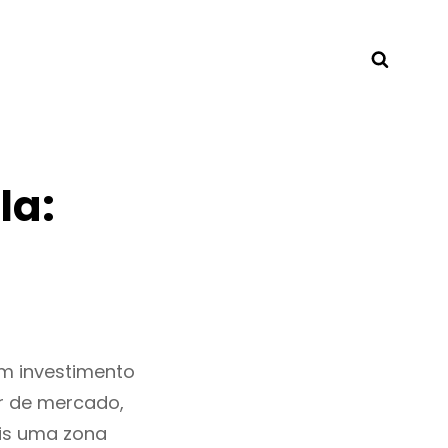
Searc
la:
m investimento
r de mercado,
is uma zona