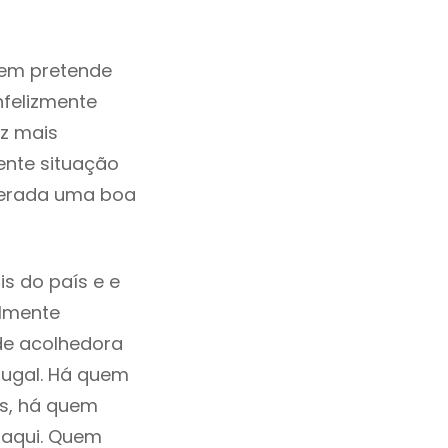
uem pretende
nfelizmente
z mais
ente situação
derada uma boa
s do país e e
ilmente
de acolhedora
tugal. Há quem
os, há quem
 aqui. Quem