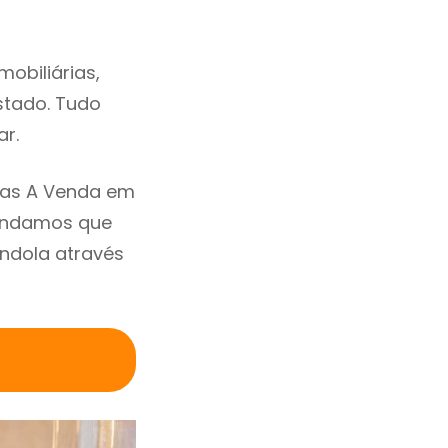
obiliárias,
estado. Tudo
ar.
sas A Venda em
mendamos que
ndola através