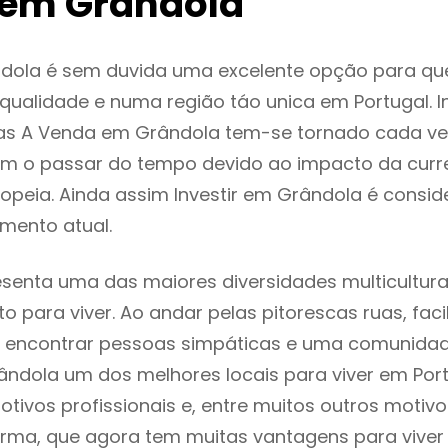
em Grândola
dola é sem duvida uma excelente opção para q
ualidade e numa região táo unica em Portugal. I
as A Venda em Grândola tem-se tornado cada ve
m o passar do tempo devido ao impacto da curr
opeia. Ainda assim Investir em Grândola é consi
mento atual.
senta uma das maiores diversidades multiculturai
to para viver. Ao andar pelas pitorescas ruas, fac
 encontrar pessoas simpáticas e uma comunida
ândola um dos melhores locais para viver em Por
tivos profissionais e, entre muitos outros motiv
rma, que agora tem muitas vantagens para viver