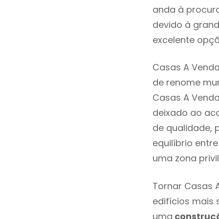
anda à procura
devido à grand
excelente opçã
Casas A Venda 
de renome mund
Casas A Venda
deixado ao aca
de qualidade, 
equilíbrio ent
uma zona privi
Tornar Casas A
edifícios mais
uma
construç