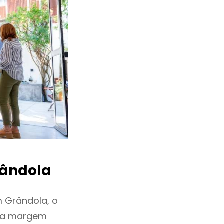
ândola
 Grândola, o
ixa margem