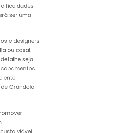
dificuldades
erá ser uma
os e designers
a ou casal.
detalhe seja
, acabamentos
elente
m de Grândola
promover
m
custo viável