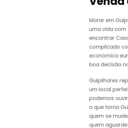
Venda 
Morar em Gulp
uma vida com q
encontrar Cas
complicado co
económica euro
boa decisão n
Gulpilhares re
um local perfei
podemos ouvir
o que torna Gu
quem se mude p
quem aguarde a