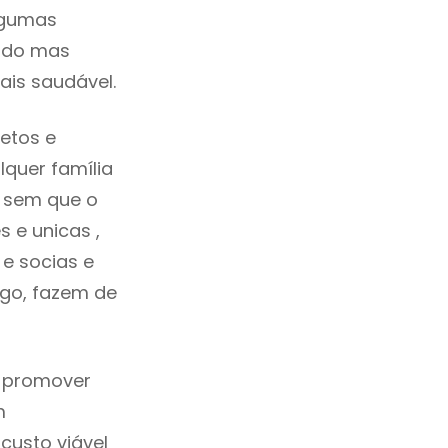
lgumas
cado mas
ais saudável.
etos e
quer família
s sem que o
 e unicas ,
e socias e
ego, fazem de
a promover
m
custo viável