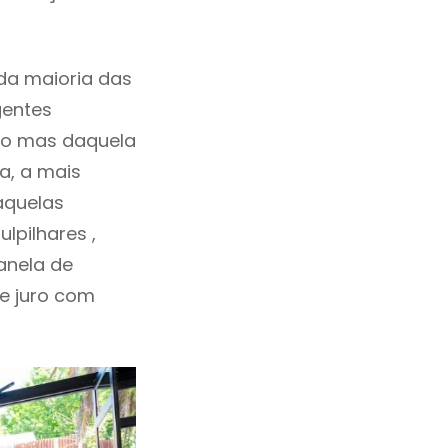
da maioria das
gentes
ho mas daquela
a, a mais
aquelas
lpilhares ,
anela de
de juro com