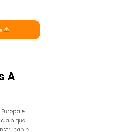
es
s A
 Europa e
dia e que
onstrução e