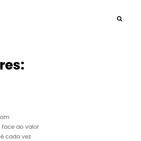
Searc
res:
 bom
 face ao valor
 é cada vez