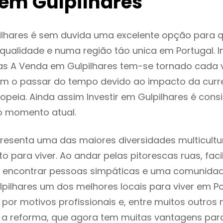
em Gulpilhares
ilhares é sem duvida uma excelente opção para 
ualidade e numa região táo unica em Portugal. I
as A Venda em Gulpilhares tem-se tornado cada 
m o passar do tempo devido ao impacto da curr
peia. Ainda assim Investir em Gulpilhares é con
o momento atual.
presenta uma das maiores diversidades multicultur
to para viver. Ao andar pelas pitorescas ruas, fac
 encontrar pessoas simpáticas e uma comunida
lpilhares um dos melhores locais para viver em Po
or motivos profissionais e, entre muitos outros 
 reforma, que agora tem muitas vantagens para 