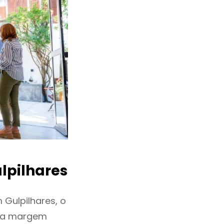
lpilhares
Gulpilhares, o
ixa margem