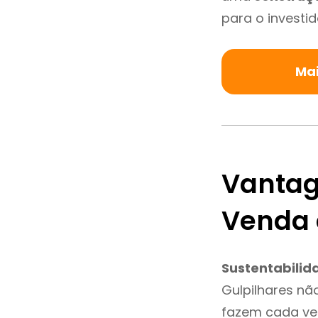
para o investid
Mai
Vantag
Venda 
Sustentabilid
Gulpilhares nã
fazem cada vez