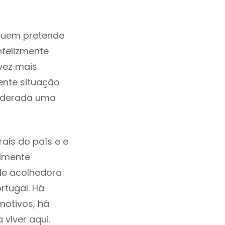
quem pretende
nfelizmente
vez mais
ente situação
siderada uma
ais do país e e
ilmente
de acolhedora
rtugal. Há
motivos, há
viver aqui.