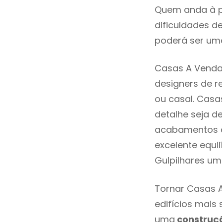
Quem anda à p
dificuldades d
poderá ser uma
Casas A Venda 
designers de 
ou casal. Casa
detalhe seja d
acabamentos de
excelente equi
Gulpilhares um
Tornar Casas A
edifícios mais
uma
construç