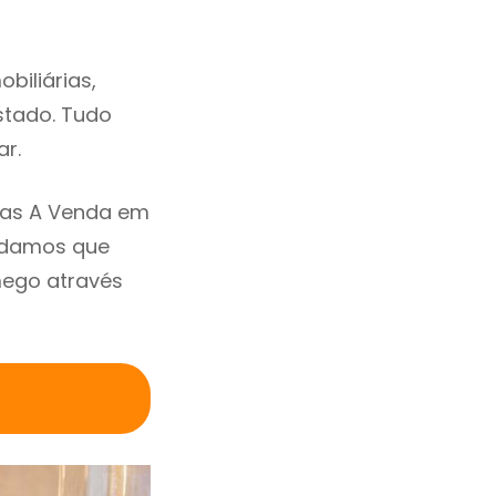
biliárias,
estado. Tudo
ar.
sas A Venda em
ndamos que
mego através