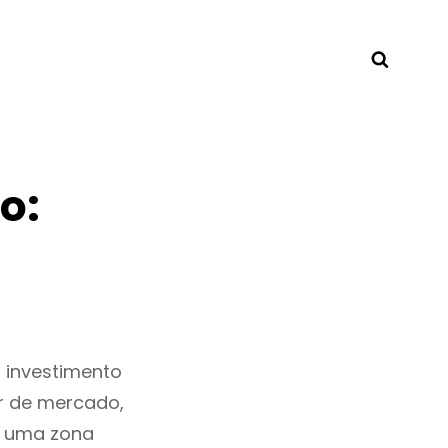
Searc
o:
 investimento
r de mercado,
s uma zona