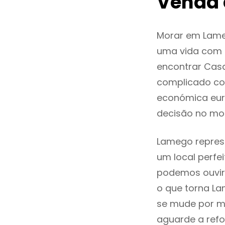
Venda
Morar em Lame
uma vida com q
encontrar Cas
complicado co
económica eur
decisão no mo
Lamego represe
um local perfei
podemos ouvir
o que torna La
se mude por mo
aguarde a refo