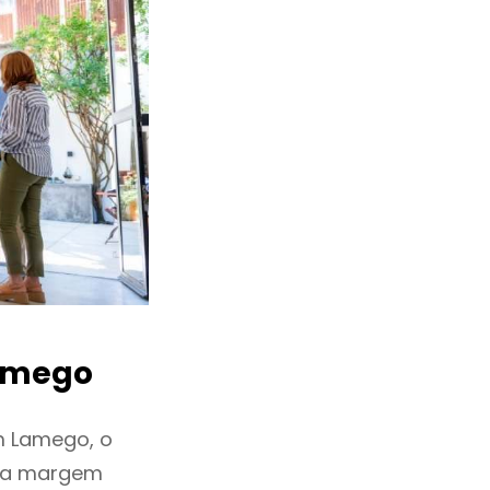
amego
m Lamego, o
ixa margem