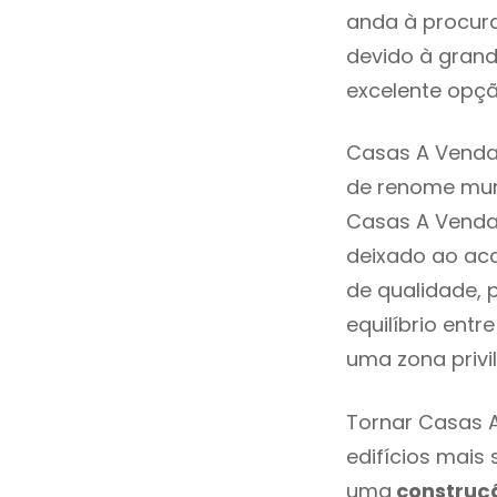
anda à procura
devido à grand
excelente opçã
Casas A Venda
de renome mund
Casas A Venda
deixado ao aca
de qualidade, 
equilíbrio ent
uma zona privi
Tornar Casas 
edifícios mais
uma
construç