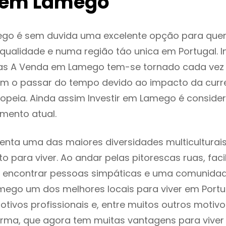
 em Lamego
go é sem duvida uma excelente opção para que
ualidade e numa região táo unica em Portugal. I
as A Venda em Lamego tem-se tornado cada vez
m o passar do tempo devido ao impacto da curr
opeia. Ainda assim Investir em Lamego é consid
mento atual.
nta uma das maiores diversidades multiculturais
to para viver. Ao andar pelas pitorescas ruas, fac
 encontrar pessoas simpáticas e uma comunida
mego um dos melhores locais para viver em Port
tivos profissionais e, entre muitos outros motiv
rma, que agora tem muitas vantagens para viver