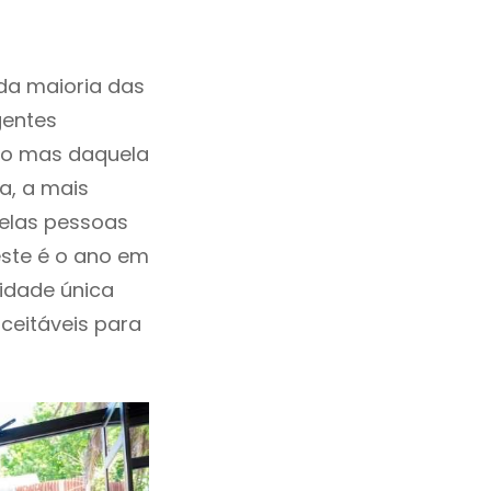
da maioria das
gentes
ho mas daquela
a, a mais
uelas pessoas
este é o ano em
idade única
aceitáveis para