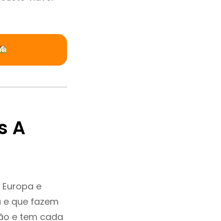
s A
 Europa e
a e que fazem
ção e tem cada