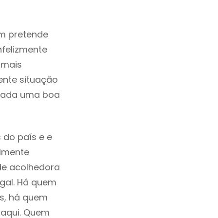
m pretende
nfelizmente
 mais
ente situação
erada uma boa
 do país e e
ilmente
de acolhedora
ugal. Há quem
os, há quem
 aqui. Quem