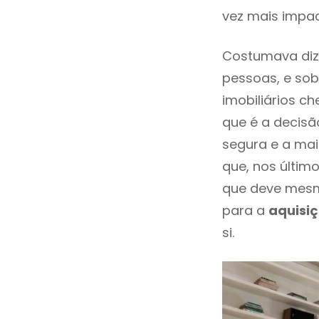
vez mais impa
Costumava diz
pessoas, e sob
imobiliários 
que é a decisã
segura e a mai
que, nos últim
que deve mesm
para a
aquisi
si.