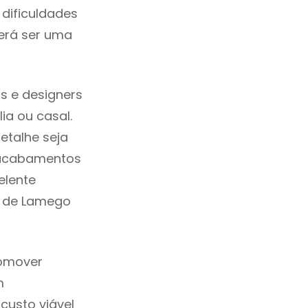
dificuldades
erá ser uma
s e designers
a ou casal.
etalhe seja
, acabamentos
elente
em de Lamego
romover
m
custo viável