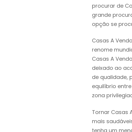
procurar de Ca
grande procura
opção se procu
Casas A Venda 
renome mundia
Casas A Venda 
deixado ao aca
de qualidade, 
equilíbrio ent
zona privilegi
Tornar Casas A
mais saudáveis
tenha um menor