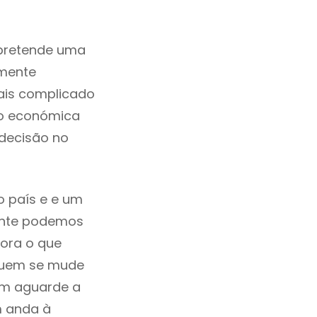
 pretende uma
zmente
ais complicado
ão económica
 decisão no
o país e e um
mente podemos
ora o que
 quem se mude
uem aguarde a
m anda à