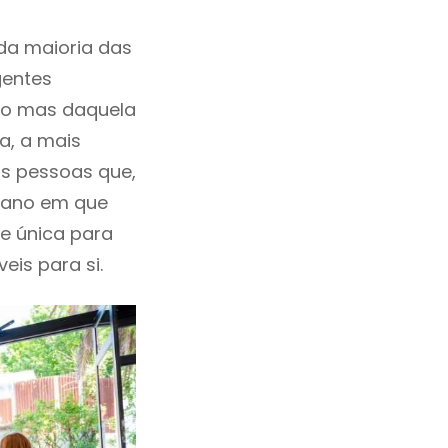
da maioria das
gentes
ho mas daquela
a, a mais
as pessoas que,
o ano em que
e única para
eis para si.