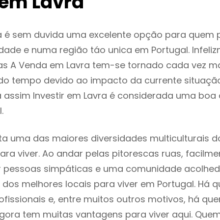
em Lavra
a é sem duvida uma excelente opção para quem
dade e numa região táo unica em Portugal. Infeli
as A Venda em Lavra tem-se tornado cada vez m
do tempo devido ao impacto da currente situaç
a assim Investir em Lavra é considerada uma boa
.
ta uma das maiores diversidades multiculturais d
 para viver. Ao andar pelas pitorescas ruas, facil
ar pessoas simpáticas e uma comunidade acolhed
 dos melhores locais para viver em Portugal. Há
ofissionais e, entre muitos outros motivos, há q
gora tem muitas vantagens para viver aqui. Que