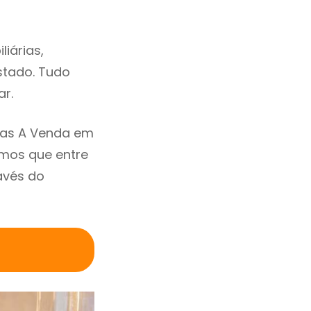
iárias,
estado. Tudo
ar.
sas A Venda em
amos que entre
avés do