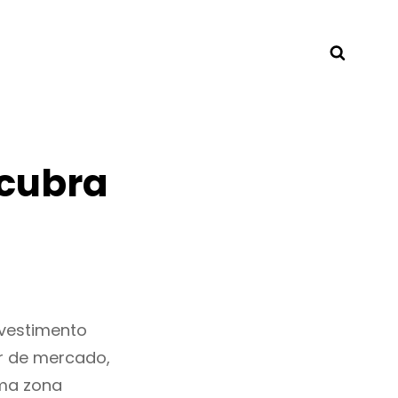
Searc
scubra
vestimento
r de mercado,
ma zona