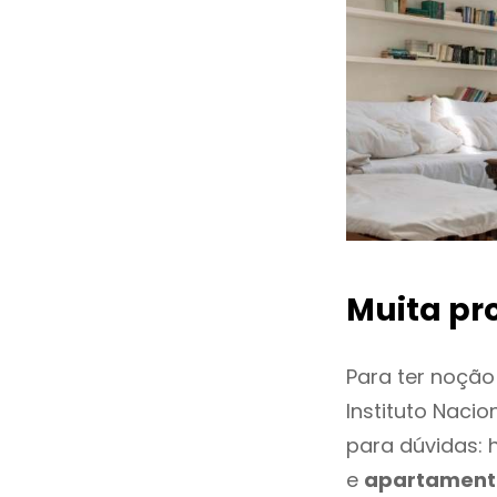
Muita pr
Para ter noçã
Instituto Naci
para dúvidas: 
e
apartament