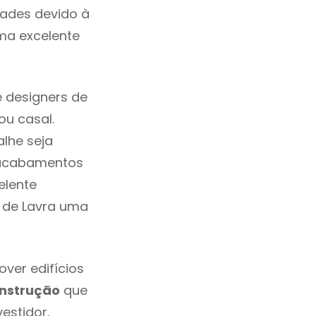
dades devido à
ma excelente
 designers de
u casal.
lhe seja
, acabamentos
elente
m de Lavra uma
ver edifícios
nstrução
que
estidor.