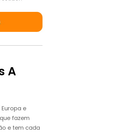
s A
 Europa e
 que fazem
ção e tem cada