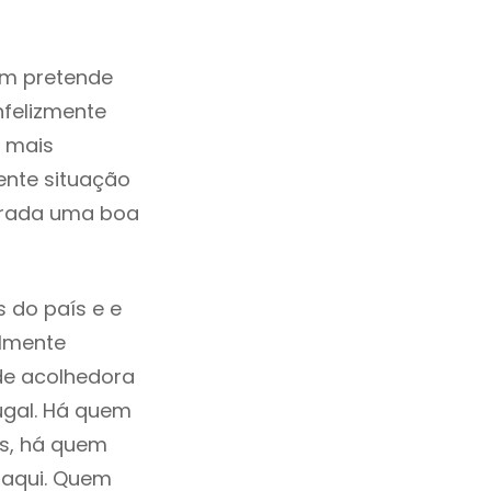
em pretende
nfelizmente
 mais
ente situação
derada uma boa
 do país e e
ilmente
de acolhedora
ugal. Há quem
os, há quem
 aqui. Quem