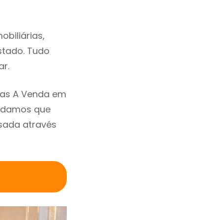
biliárias,
estado. Tudo
ar.
sas A Venda em
endamos que
sada através