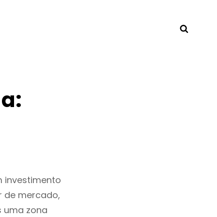
Searc
a:
 investimento
r de mercado,
s uma zona