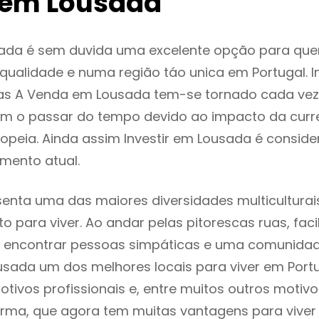
 em Lousada
ada é sem duvida uma excelente opção para qu
ualidade e numa região táo unica em Portugal. I
as A Venda em Lousada tem-se tornado cada vez
m o passar do tempo devido ao impacto da curr
opeia. Ainda assim Investir em Lousada é consi
mento atual.
enta uma das maiores diversidades multiculturais
to para viver. Ao andar pelas pitorescas ruas, fac
 encontrar pessoas simpáticas e uma comunida
usada um dos melhores locais para viver em Port
tivos profissionais e, entre muitos outros motiv
rma, que agora tem muitas vantagens para viver