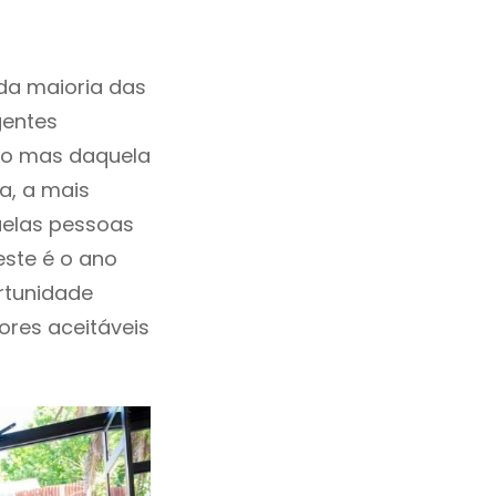
da maioria das
gentes
ho mas daquela
a, a mais
uelas pessoas
este é o ano
rtunidade
lores aceitáveis