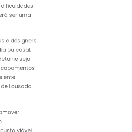
dificuldades
erá ser uma
s e designers
a ou casal.
etalhe seja
, acabamentos
elente
m de Lousada
romover
m
custo viável