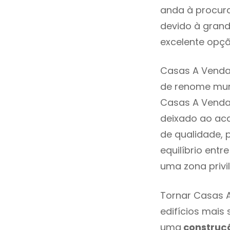
anda à procura
devido à grand
excelente opçã
Casas A Venda 
de renome mund
Casas A Venda
deixado ao aca
de qualidade, 
equilíbrio ent
uma zona privi
Tornar Casas A
edifícios mais
uma
construç