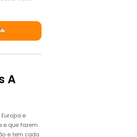
s A
 Europa e
a e que fazem
ção e tem cada