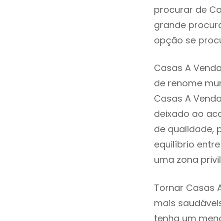
procurar de Ca
grande procura
opção se procu
Casas A Venda
de renome mund
Casas A Venda
deixado ao aca
de qualidade, 
equilíbrio ent
uma zona privi
Tornar Casas A
mais saudáveis
tenha um menor