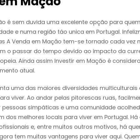
 em Mação
o é sem duvida uma excelente opção para que
dade e numa região táo unica em Portugal. Infeli
as A Venda em Mação tem-se tornado cada vez 
m o passar do tempo devido ao impacto da curr
opeia. Ainda assim Investir em Mação é conside
mento atual.
ta uma das maiores diversidades multiculturais 
 para viver. Ao andar pelas pitorescas ruas, facil
ar pessoas simpáticas e uma comunidade acolhed
 dos melhores locais para viver em Portugal. H
ofissionais e, entre muitos outros motivos, há q
gora tem muitas vantagens para viver aqui. Que