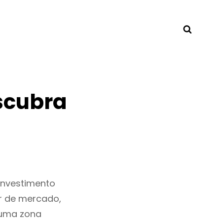
Searc
scubra
investimento
r de mercado,
 uma zona