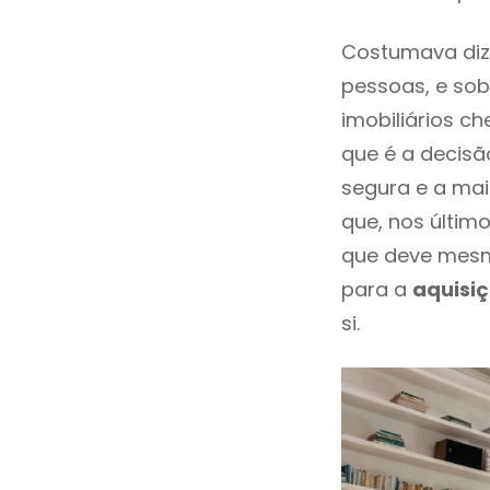
Costumava diz
pessoas, e sob
imobiliários 
que é a decisã
segura e a mai
que, nos últim
que deve mesm
para a
aquisi
si.