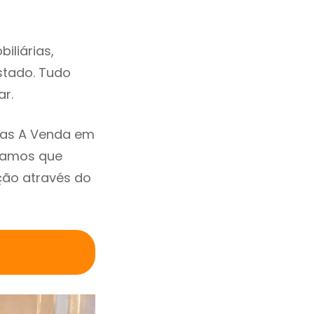
iliárias,
estado. Tudo
ar.
sas A Venda em
damos que
ção através do