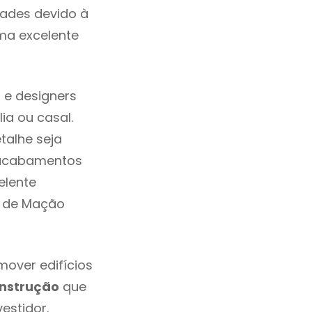
dades devido à
ma excelente
 e designers
a ou casal.
alhe seja
, acabamentos
elente
em de Mação
over edifícios
nstrução
que
estidor.