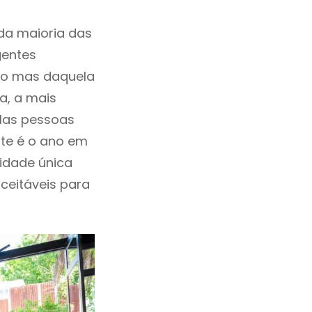
da maioria das
gentes
ho mas daquela
a, a mais
elas pessoas
ste é o ano em
idade única
aceitáveis para