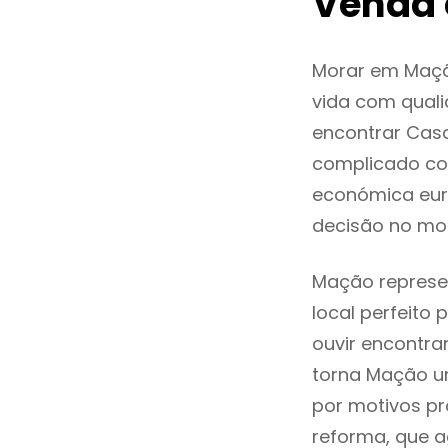
Venda
Morar em Maçã
vida com quali
encontrar Cas
complicado co
económica eur
decisão no mo
Mação represen
local perfeito
ouvir encontr
torna Mação um
por motivos pr
reforma, que a