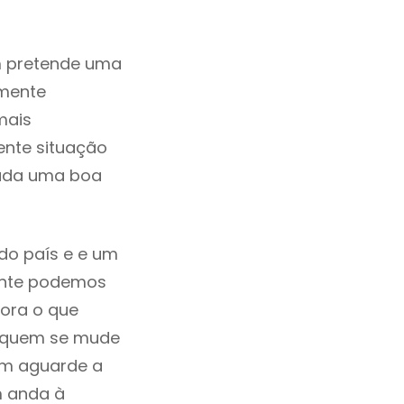
m pretende uma
zmente
mais
ente situação
rada uma boa
do país e e um
mente podemos
ora o que
á quem se mude
uem aguarde a
m anda à