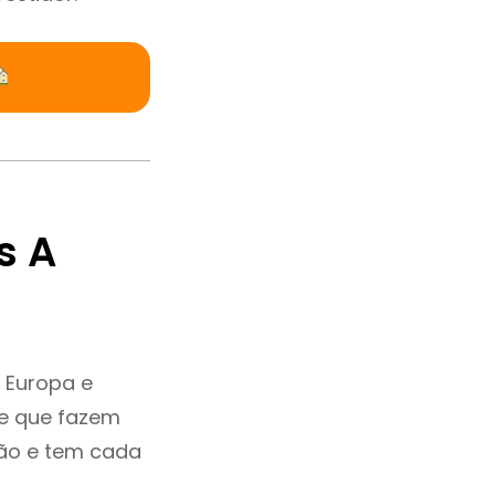
s A
 Europa e
 e que fazem
ção e tem cada