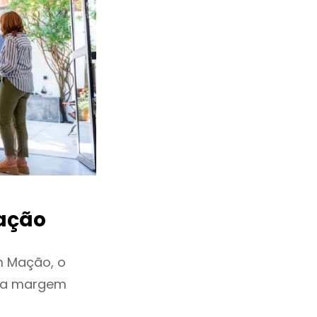
ação
m Mação, o
ixa margem