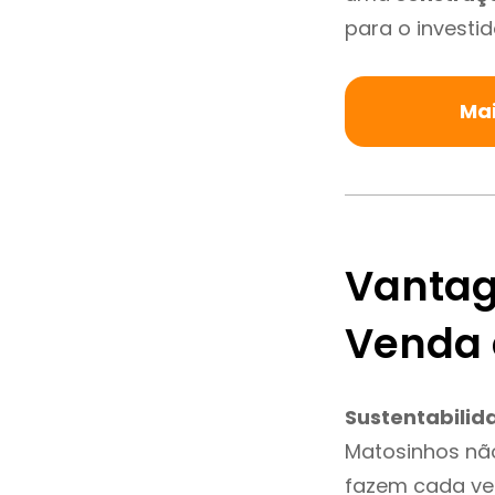
para o investid
Mai
Vantag
Venda 
Sustentabilid
Matosinhos nã
fazem cada vez