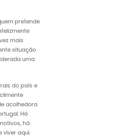
 quem pretende
nfelizmente
vez mais
ente situação
siderada uma
rais do país e
acilmente
de acolhedora
rtugal. Há
motivos, há
viver aqui.