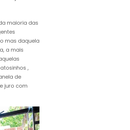
da maioria das
gentes
ho mas daquela
a, a mais
daquelas
atosinhos ,
anela de
de juro com