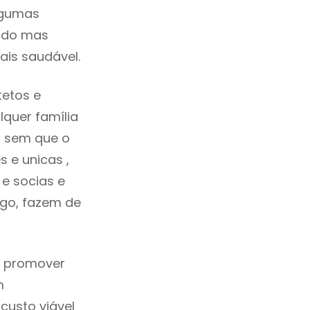
lgumas
cado mas
ais saudável.
tetos e
quer família
s sem que o
 e unicas ,
e socias e
ego, fazem de
a promover
m
custo viável