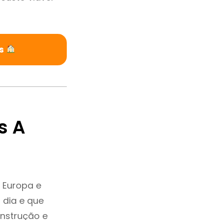
os
s A
 Europa e
 dia e que
onstrução e