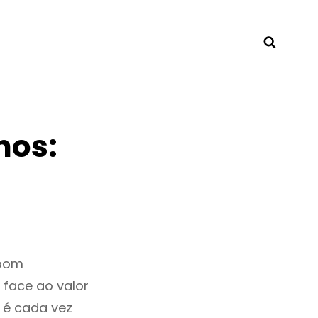
Searc
hos:
 bom
 face ao valor
 é cada vez