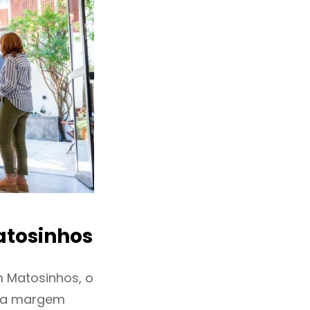
tosinhos
 Matosinhos, o
ixa margem