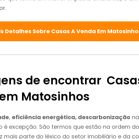
or.
s Detalhes Sobre Casas A Venda Em Matosinh
ens de encontrar Casa
em Matosinhos
ade
,
eficiência energética, descarbonização
na
o é excepção. São termos que estão na ordem do
 mais parte do léxico do setor imobiliário e da c