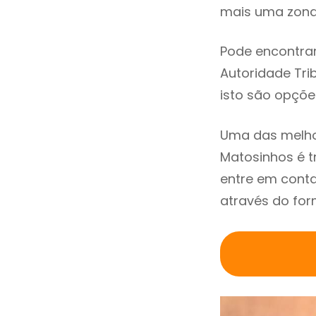
mais uma zona 
Pode encontrar
Autoridade Trib
isto são opçõe
Uma das melho
Matosinhos é 
entre em cont
através do for