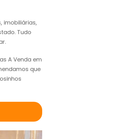
imobiliárias,
estado. Tudo
ar.
sas A Venda em
comendamos que
tosinhos