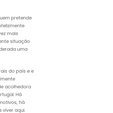
quem pretende
nfelizmente
vez mais
ente situação
siderada uma
ais do país e e
ilmente
de acolhedora
rtugal. Há
motivos, há
viver aqui.