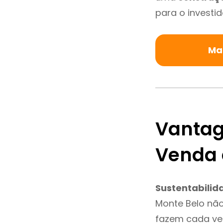
para o investid
Ma
Vantag
Venda 
Sustentabilid
Monte Belo não
fazem cada vez