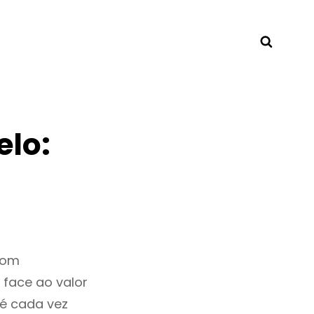
Searc
elo:
bom
 face ao valor
é cada vez