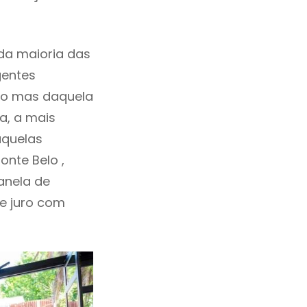
da maioria das
gentes
ho mas daquela
a, a mais
aquelas
nte Belo ,
anela de
de juro com