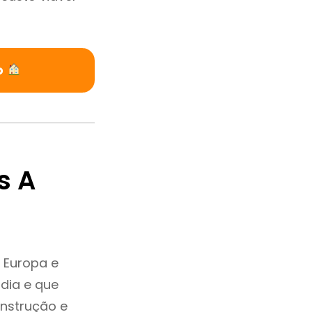
o
s A
 Europa e
dia e que
onstrução e