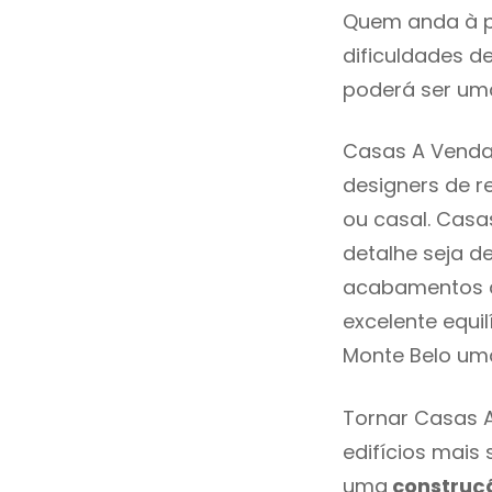
Quem anda à p
dificuldades d
poderá ser uma
Casas A Venda 
designers de 
ou casal. Casa
detalhe seja d
acabamentos de
excelente equi
Monte Belo uma
Tornar Casas A
edifícios mais
uma
construç