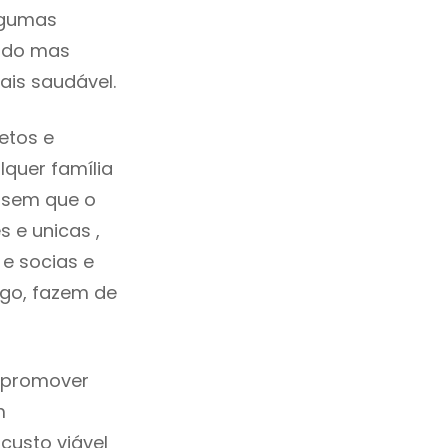
lgumas
cado mas
ais saudável.
etos e
quer família
 sem que o
 e unicas ,
e socias e
ego, fazem de
a promover
m
custo viável