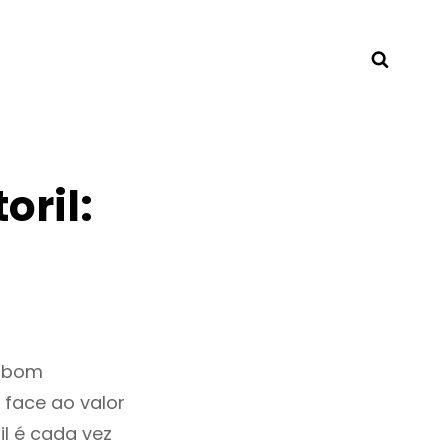
Searc
oril:
m bom
 face ao valor
l é cada vez