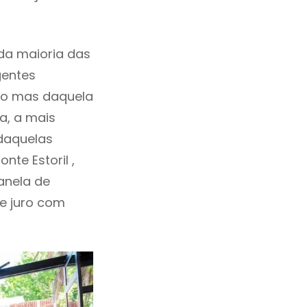
da maioria das
gentes
ho mas daquela
a, a mais
 daquelas
te Estoril ,
anela de
de juro com