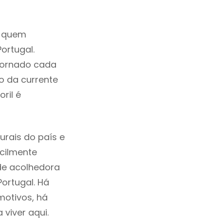
a quem
ortugal.
 tornado cada
o da currente
ril é
urais do país e
acilmente
de acolhedora
Portugal. Há
motivos, há
viver aqui.