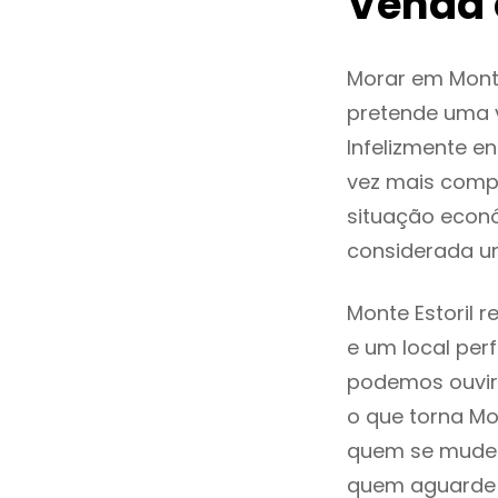
Venda 
Morar em Mont
pretende uma v
Infelizmente e
vez mais comp
situação econó
considerada u
Monte Estoril 
e um local perf
podemos ouvir
o que torna Mo
quem se mude p
quem aguarde a