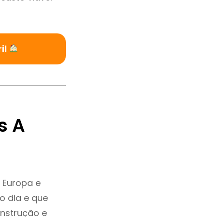
il
s A
 Europa e
o dia e que
onstrução e