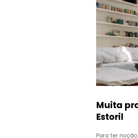
Muita pr
Estoril
Para ter noçã