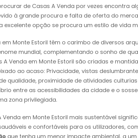
rocurar de Casas A Venda por vezes encontra a
evido à grande procura e falta de oferta do mer
 excelente opção se procura um estilo de vida m
em Monte Estoril têm o carimbo de diversos arqu
renome mundial, complementando o sonho de qual
s A Venda em Monte Estoril são criadas e mantid
eixado ao acaso: Privacidade, vistas deslumbrantes
 qualidade, proximidade de atividades culturias 
líbrio entre as acessibilidades da cidade e o soss
uma zona privilegiada.
 Venda em Monte Estoril mais sustentável signif
 saudáveis e confortáveis para os utilizadores, co
ão
que tenha um menor impacte ambiental, a um 