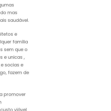
lgumas
cado mas
ais saudável.
itetos e
quer família
as sem que o
 e unicas ,
e socias e
ego, fazem de
ica promover
m
custo viável