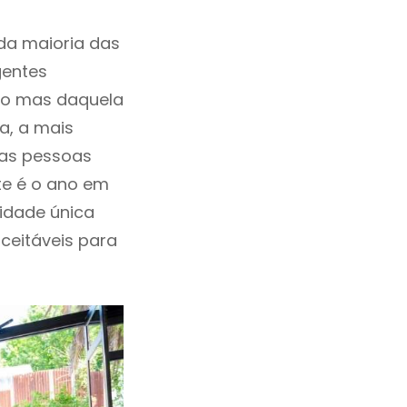
da maioria das
gentes
ho mas daquela
a, a mais
las pessoas
te é o ano em
idade única
aceitáveis para