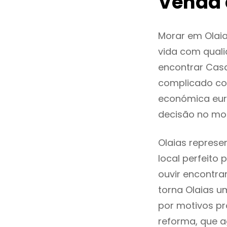
Venda 
Morar em Olai
vida com quali
encontrar Cas
complicado co
económica euro
decisão no mo
Olaias represe
local perfeito
ouvir encontr
torna Olaias u
por motivos pr
reforma, que a