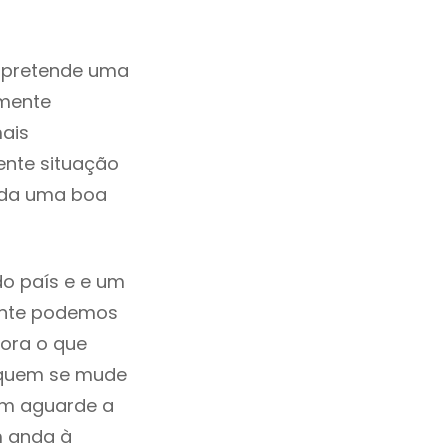
 pretende uma
zmente
ais
ente situação
rada uma boa
do país e e um
mente podemos
ora o que
á quem se mude
uem aguarde a
m anda à