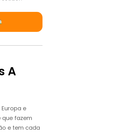
s A
 Europa e
e que fazem
ção e tem cada