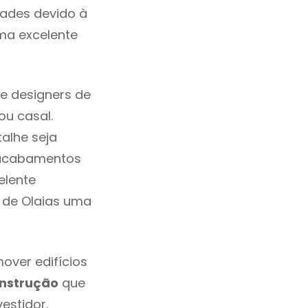
dades devido à
ma excelente
e designers de
u casal.
alhe seja
, acabamentos
elente
m de Olaias uma
over edifícios
nstrução
que
estidor.