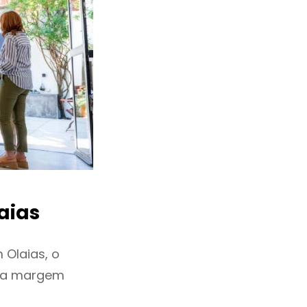
aias
Olaias, o
ixa margem