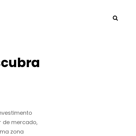
Searc
scubra
nvestimento
r de mercado,
uma zona