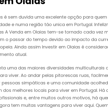
em Olaias
as é sem duvida uma excelente opção para quem
dade e numa região táo unica em Portugal. Infeli
as A Venda em Olaias tem-se tornado cada vez m
m o passar do tempo devido ao impacto da curr
peia. Ainda assim Investir em Olaias é conside
mento atual.
nta uma das maiores diversidades multiculturais 
 para viver. Ao andar pelas pitorescas ruas, facil
ar pessoas simpáticas e uma comunidade acolhed
m dos melhores locais para viver em Portugal. H
ofissionais e, entre muitos outros motivos, há q
gora tem muitas vantagens para viver aqui. Que