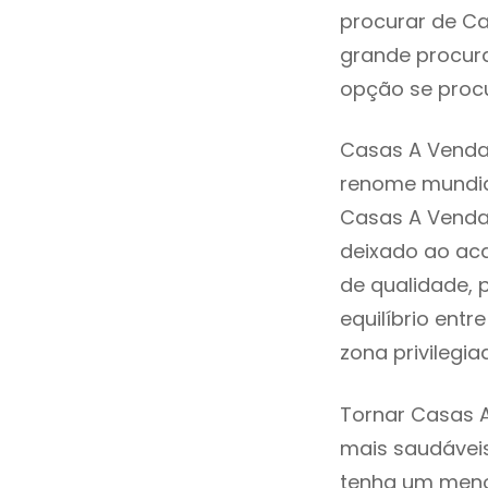
procurar de Ca
grande procura
opção se procu
Casas A Venda 
renome mundia
Casas A Venda 
deixado ao aca
de qualidade, 
equilíbrio ent
zona privilegi
Tornar Casas A
mais saudáveis
tenha um menor