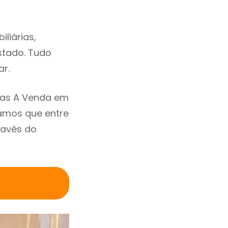
liárias,
estado. Tudo
ar.
sas A Venda em
amos que entre
ravés do