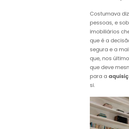
Costumava diz
pessoas, e sob
imobiliários 
que é a decisã
segura e a mai
que, nos últim
que deve mesm
para a
aquisi
si.