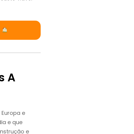
o
s A
 Europa e
ia e que
onstrução e