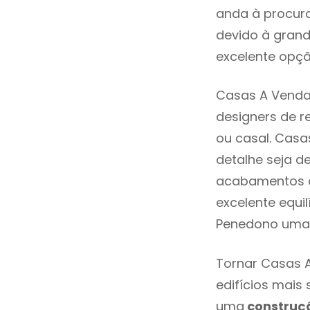
anda à procura
devido à grand
excelente opçã
Casas A Venda
designers de 
ou casal. Cas
detalhe seja d
acabamentos de
excelente equi
Penedono uma 
Tornar Casas 
edifícios mais
uma
construç