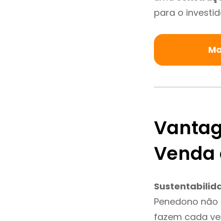
para o investid
Ma
Vantag
Venda
Sustentabilid
Penedono não 
fazem cada vez