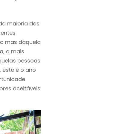
da maioria das
gentes
ho mas daquela
a, a mais
aquelas pessoas
 este é o ano
rtunidade
lores aceitáveis