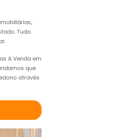
obiliárias,
estado. Tudo
ar.
sas A Venda em
mendamos que
nedono através