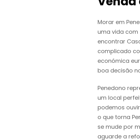
Venda
Morar em Pene
uma vida com q
encontrar Cas
complicado co
económica eur
boa decisão n
Penedono repre
um local perfei
podemos ouvir
o que torna Pe
se mude por mo
aguarde a refo