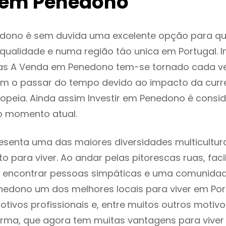
 em Penedono
dono é sem duvida uma excelente opção para q
ualidade e numa região táo unica em Portugal. I
as A Venda em Penedono tem-se tornado cada v
m o passar do tempo devido ao impacto da curr
opeia. Ainda assim Investir em Penedono é cons
o momento atual.
senta uma das maiores diversidades multicultura
to para viver. Ao andar pelas pitorescas ruas, fac
 encontrar pessoas simpáticas e uma comunida
nedono um dos melhores locais para viver em Por
tivos profissionais e, entre muitos outros motiv
rma, que agora tem muitas vantagens para viver