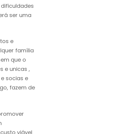
dificuldades
erá ser uma
tos e
quer família
sem que o
 e unicas ,
e socias e
ego, fazem de
 promover
m
custo viável