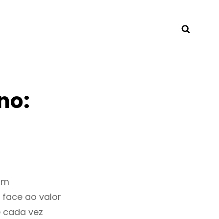
Searc
no:
om
 face ao valor
 cada vez