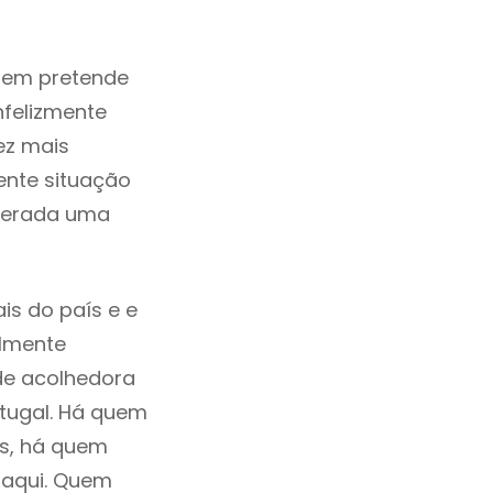
uem pretende
nfelizmente
ez mais
ente situação
iderada uma
is do país e e
ilmente
de acolhedora
tugal. Há quem
os, há quem
 aqui. Quem