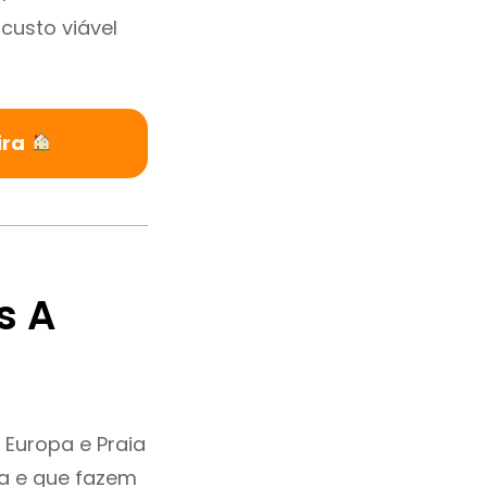
custo viável
ira
s A
 Europa e Praia
ia e que fazem