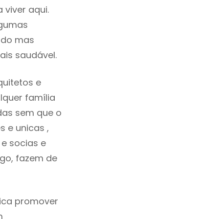
viver aqui.
lgumas
cado mas
ais saudável.
uitetos e
quer família
idas sem que o
 e unicas ,
e socias e
ego, fazem de
fica promover
m