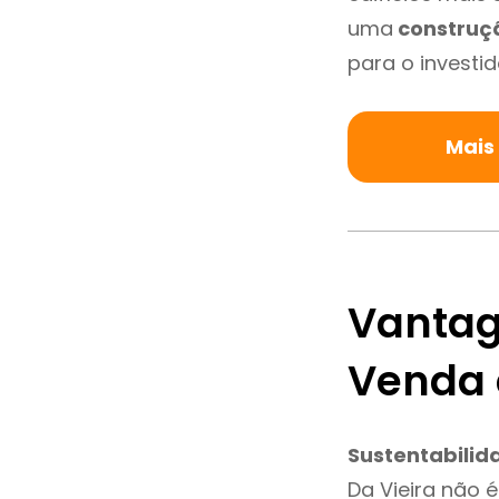
uma
construç
para o investid
Mais
Vantag
Venda 
Sustentabilid
Da Vieira não 