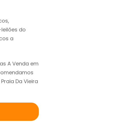
cos,
-leilões do
cos a
sas A Venda em
 Recomendamos
Praia Da Vieira