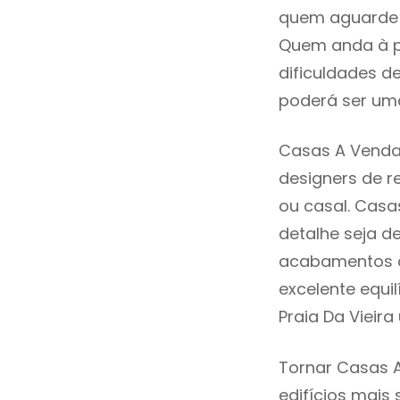
quem aguarde a
Quem anda à p
dificuldades d
poderá ser uma
Casas A Venda 
designers de 
ou casal. Casa
detalhe seja d
acabamentos de
excelente equi
Praia Da Vieir
Tornar Casas A
edifícios mais