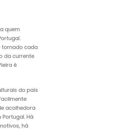
ara quem
ortugal.
e tornado cada
o da currente
ieira é
lturais do país
 facilmente
de acolhedora
 Portugal. Há
motivos, há