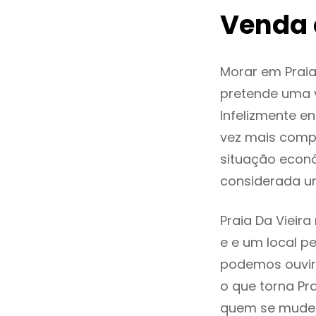
Venda 
Morar em Prai
pretende uma v
Infelizmente e
vez mais comp
situação econó
considerada u
Praia Da Vieir
e e um local pe
podemos ouvir
o que torna Pr
quem se mude p