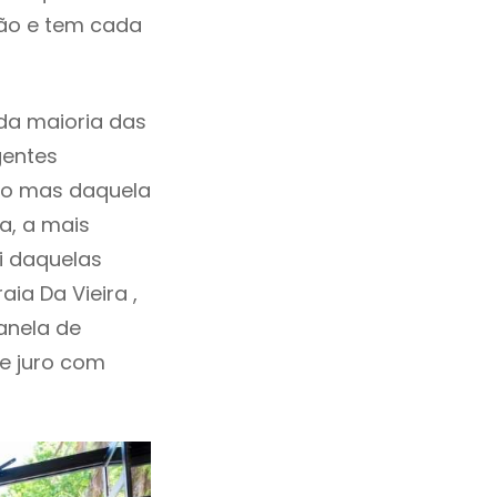
ção e tem cada
da maioria das
gentes
ho mas daquela
a, a mais
oi daquelas
ia Da Vieira ,
anela de
de juro com