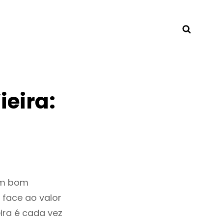
Searc
ieira:
um bom
 face ao valor
ira é cada vez