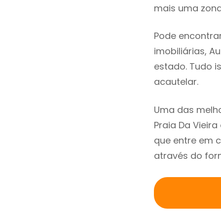
mais uma zona 
Pode encontrar
imobiliárias, A
estado. Tudo i
acautelar.
Uma das melho
Praia Da Vieir
que entre em c
através do for