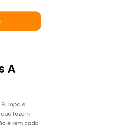
s A
 Europa e
e que fazem
ção e tem cada