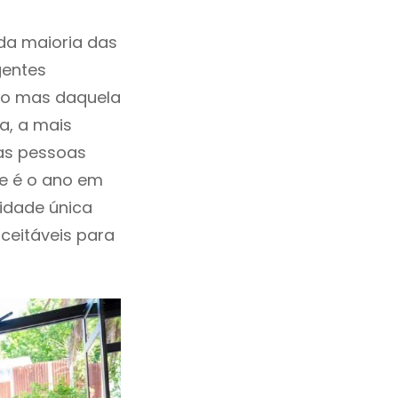
da maioria das
gentes
ho mas daquela
a, a mais
las pessoas
te é o ano em
idade única
aceitáveis para