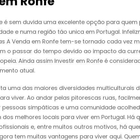
em Ronfe
e é sem duvida uma excelente opção para quem
dade e numa região táo unica em Portugal. Infeli
as A Venda em Ronfe tem-se tornado cada vez m
m o passar do tempo devido ao impacto da curr
peia. Ainda assim Investir em Ronfe é consider
mento atual.
ta uma das maiores diversidades multiculturais d
 para viver. Ao andar pelas pitorescas ruas, facil
ar pessoas simpáticas e uma comunidade acolhed
 dos melhores locais para viver em Portugal. Há
ofissionais e, entre muitos outros motivos, há q
gora tem muitas vantagens para viver aqui. Que