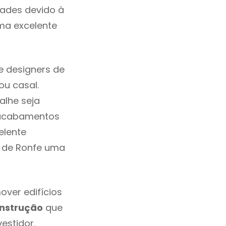
dades devido à
ma excelente
e designers de
u casal.
alhe seja
, acabamentos
elente
m de Ronfe uma
over edifícios
nstrução
que
estidor.