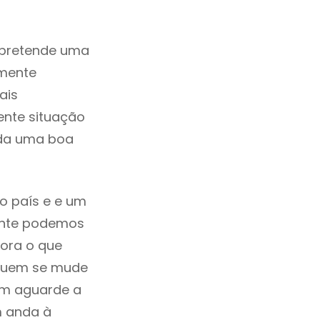
 pretende uma
zmente
ais
ente situação
ada uma boa
o país e e um
mente podemos
ora o que
 quem se mude
uem aguarde a
m anda à