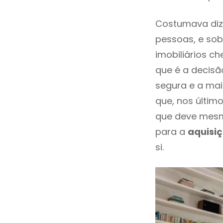
Costumava diz
pessoas, e sob
imobiliários 
que é a decisã
segura e a mai
que, nos últim
que deve mesm
para a
aquisi
si.