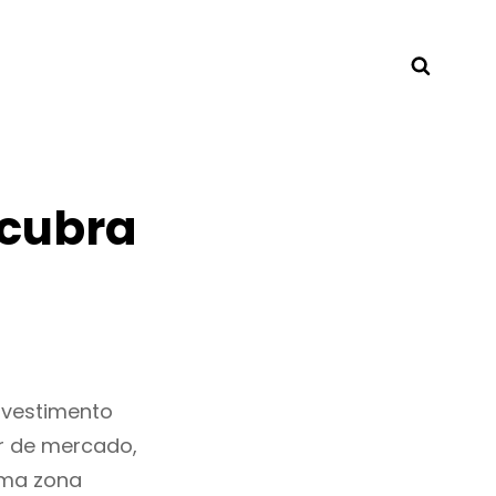
Searc
scubra
nvestimento
r de mercado,
uma zona