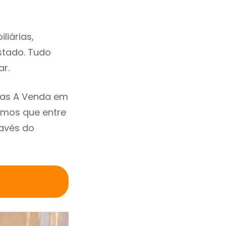
liárias,
estado. Tudo
ar.
sas A Venda em
amos que entre
avés do