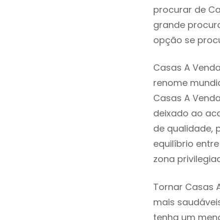
procurar de Ca
grande procura
opção se procu
Casas A Venda 
renome mundia
Casas A Venda
deixado ao aca
de qualidade, 
equilíbrio ent
zona privilegi
Tornar Casas A
mais saudáveis
tenha um menor