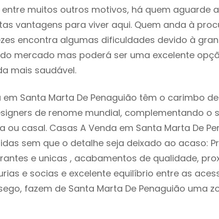
e, entre muitos outros motivos, há quem aguarde 
as vantagens para viver aqui. Quem anda à proc
zes encontra algumas dificuldades devido à gra
ta do mercado mas poderá ser uma excelente opç
ida mais saudável.
 em Santa Marta De Penaguião têm o carimbo de
designers de renome mundial, complementando o 
ia ou casal. Casas A Venda em Santa Marta De P
idas sem que o detalhe seja deixado ao acaso: Pr
rantes e unicas , acabamentos de qualidade, pro
urias e socias e excelente equilíbrio entre as aces
ssego, fazem de Santa Marta De Penaguião uma z