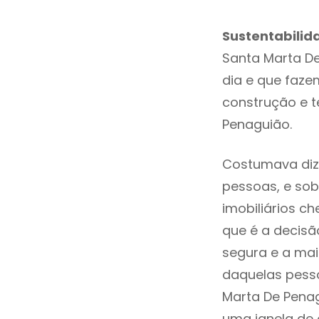
Sustentabilid
Santa Marta D
dia e que faze
construção e t
Penaguião.
Costumava diz
pessoas, e sob
imobiliários 
que é a decisã
segura e a mai
daquelas pess
Marta De Pena
uma janela de