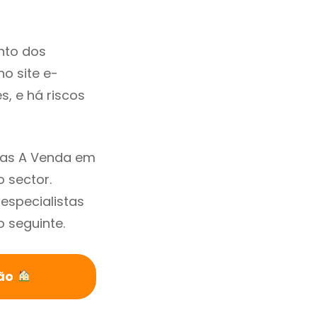
nto dos
no site e-
, e há riscos
sas A Venda em
 sector.
specialistas
 seguinte.
ião