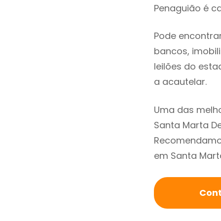
Penaguião é ca
Pode encontra
bancos, imobili
leilões do est
a acautelar.
Uma das melho
Santa Marta De
Recomendamos 
em Santa Marta
Cont