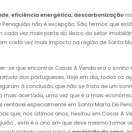
ade
,
eficiência energética, descarbonização
na
e Penaguião não é excepção. São termos que est
m cada vez mais parte do léxico do setor imobiliár
em cada vez mais impacto na região de Santa Ma
er-se que encontrar Casas A Venda era o sonho 
retudo dos portugueses. Hoje em dia, todos os a
chegaram à conclusão que não se trata de um son
o mais acertada, uma vez que é a mais económic
s rentável especialmente em Santa Marta De Penag
oas que, nos últimos anos, hesitou em Casas A 
guião , este é o ano em que deve mesmo tomar u
 oportunidade única para a
aquisição de casa
, i