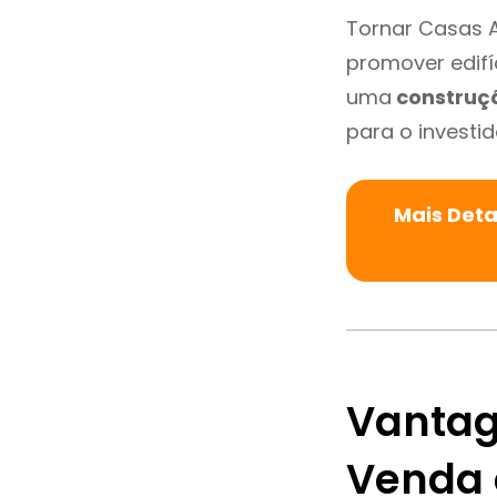
Tornar Casas A
promover edifí
uma
construç
para o investid
Mais Det
Vantag
Venda 