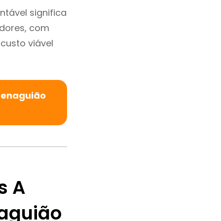
tável significa
adores, com
custo viável
Penaguião
s A
aguião