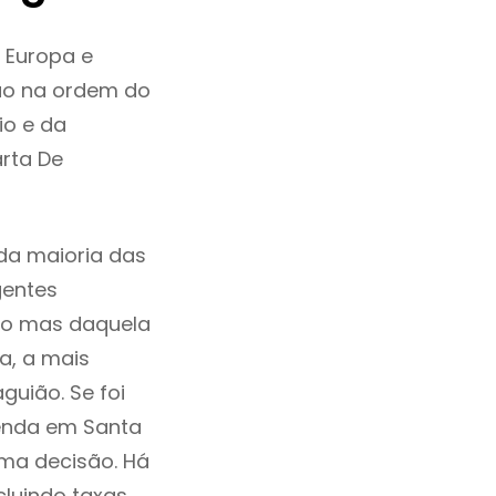
 Europa e
ão na ordem do
io e da
rta De
da maioria das
gentes
ho mas daquela
a, a mais
uião. Se foi
Venda em Santa
ma decisão. Há
ncluindo taxas