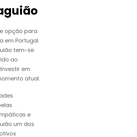
aguião
te opção para
a em Portugal.
guião tem-se
ido ao
Investir em
momento atual.
dades
pelas
impáticas e
guião um dos
otivos