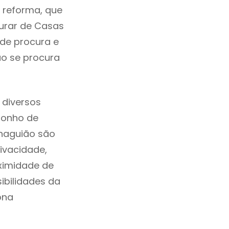
a reforma, que
urar de Casas
nde procura e
ão se procura
 diversos
sonho de
enaguião são
ivacidade,
ximidade de
sibilidades da
ona