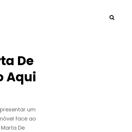
Searc
ta De
o Aqui
epresentar um
móvel face ao
 Marta De