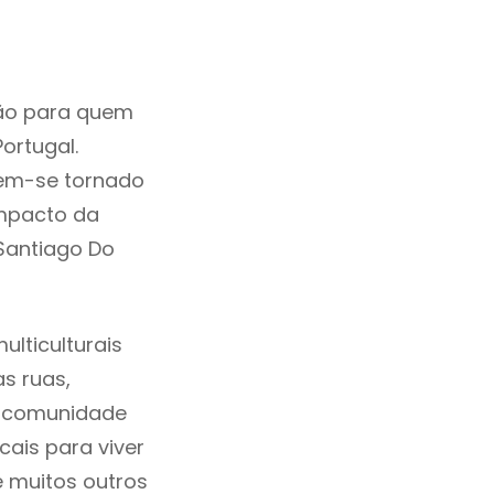
ão para quem
ortugal.
tem-se tornado
mpacto da
 Santiago Do
lticulturais
as ruas,
a comunidade
ais para viver
e muitos outros