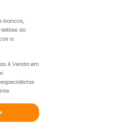
s bancos,
-leilões do
cos a
sas A Venda em
r.
specialistas
nte.