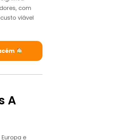
adores, com
custo viável
Cacém
s A
 Europa e