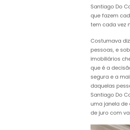
Santiago Do C
que fazem cada
tem cada vez 
Costumava diz
pessoas, e sob
imobiliários 
que é a decisã
segura e a mai
daquelas pess
Santiago Do C
uma janela de
de juro com val