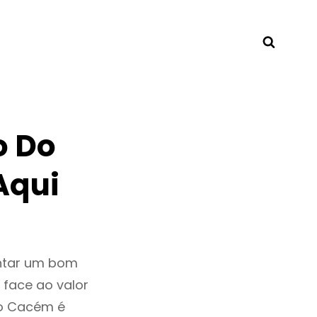
Searc
o Do
Aqui
ntar um bom
 face ao valor
o Cacém é