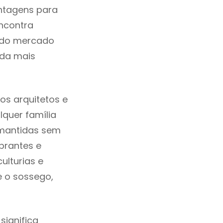
ntagens para
ncontra
a do mercado
ida mais
s arquitetos e
quer família
 mantidas sem
brantes e
ulturias e
e o sossego,
ignifica