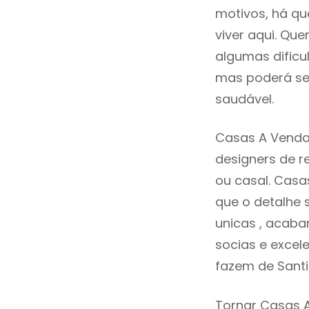
motivos, há q
viver aqui. Qu
algumas dificu
mas poderá ser
saudável.
Casas A Venda
designers de 
ou casal. Cas
que o detalhe 
unicas , acaba
socias e excele
fazem de Sant
Tornar Casas 