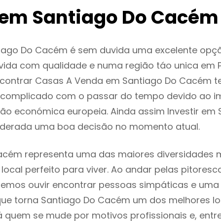
em Santiago Do Cacém
iago Do Cacém é sem duvida uma excelente opç
ida com qualidade e numa região táo unica em P
encontrar Casas A Venda em Santiago Do Cacém 
 complicado com o passar do tempo devido ao i
ção económica europeia. Ainda assim Investir em
derada uma boa decisão no momento atual.
cém representa uma das maiores diversidades mu
local perfeito para viver. Ao andar pelas pitoresc
demos ouvir encontrar pessoas simpáticas e um
ue torna Santiago Do Cacém um dos melhores loc
á quem se mude por motivos profissionais e, entr