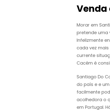
Venda 
Morar em Sant
pretende uma v
Infelizmente 
cada vez mais
currente situa
Cacém é consi
Santiago Do Ca
do país e e um 
facilmente po
acolhedora o q
em Portugal. H