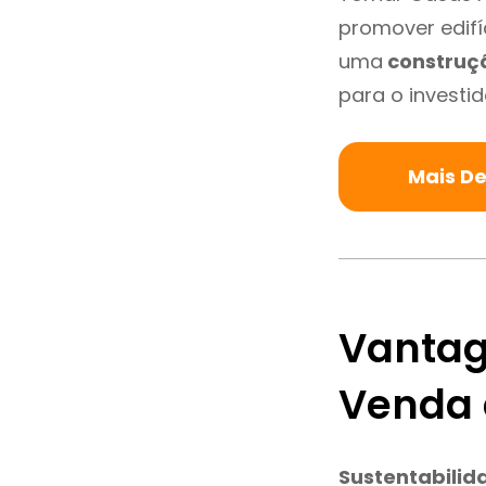
promover edifí
uma
construç
para o investid
Mais D
Vantag
Venda 
Sustentabilid