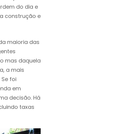
rdem do dia e
da construção e
da maioria das
gentes
ho mas daquela
a, a mais
Se foi
Venda em
ma decisão. Há
ncluindo taxas