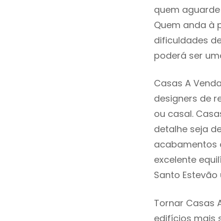
quem aguarde a
Quem anda à p
dificuldades d
poderá ser uma
Casas A Venda 
designers de 
ou casal. Cas
detalhe seja d
acabamentos de
excelente equi
Santo Estevão 
Tornar Casas A
edifícios mais