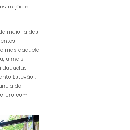
onstrução e
da maioria das
gentes
ho mas daquela
a, a mais
i daquelas
nto Estevão ,
anela de
de juro com