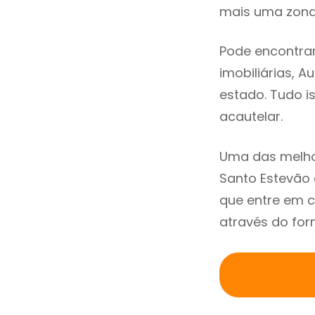
mais uma zona 
Pode encontra
imobiliárias, A
estado. Tudo i
acautelar.
Uma das melho
Santo Estevão
que entre em c
através do for