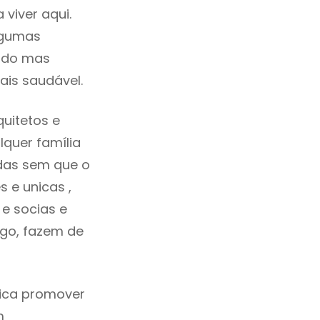
viver aqui.
lgumas
cado mas
ais saudável.
uitetos e
quer família
das sem que o
 e unicas ,
e socias e
ego, fazem de
fica promover
m