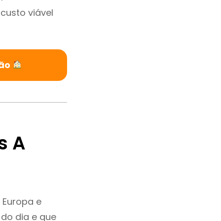
custo viável
vão
s A
 Europa e
do dia e que