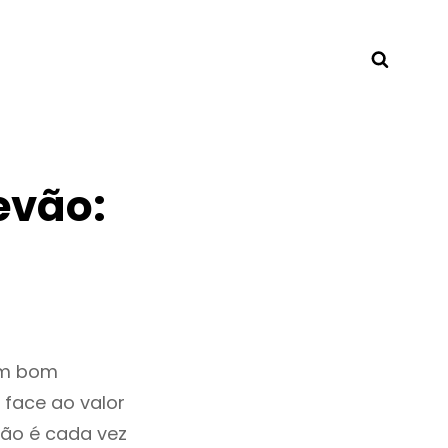
Searc
evão:
um bom
 face ao valor
ão é cada vez