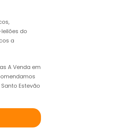
cos,
-leilões do
cos a
sas A Venda em
Recomendamos
 Santo Estevão