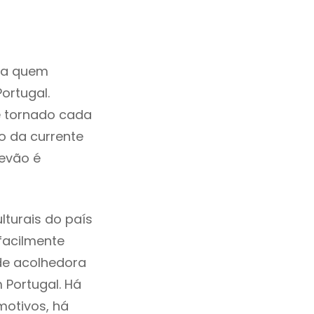
ra quem
ortugal.
e tornado cada
o da currente
tevão é
lturais do país
 facilmente
de acolhedora
 Portugal. Há
motivos, há