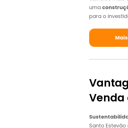
uma
construç
para o investid
Mais
Vantag
Venda 
Sustentabilid
Santo Estevão 