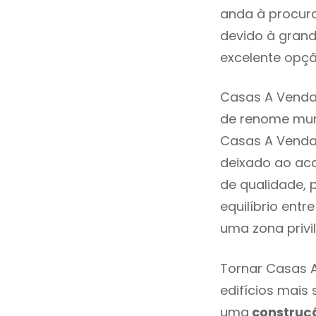
anda à procura
devido à grand
excelente opçã
Casas A Venda 
de renome mund
Casas A Venda 
deixado ao aca
de qualidade, 
equilíbrio entr
uma zona privi
Tornar Casas A
edifícios mais
uma
construç