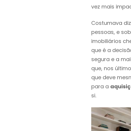
vez mais impac
Costumava diz
pessoas, e sob
imobiliários 
que é a decisã
segura e a mai
que, nos últim
que deve mesm
para a
aquisi
si.