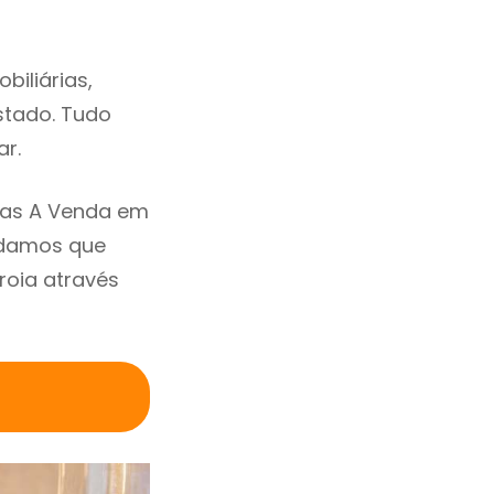
biliárias,
estado. Tudo
ar.
sas A Venda em
ndamos que
roia através