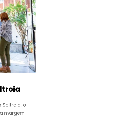
troia
Soltroia, o
ixa margem