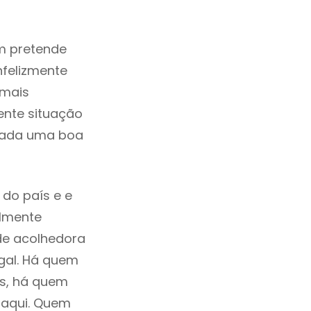
m pretende
nfelizmente
 mais
ente situação
erada uma boa
 do país e e
ilmente
de acolhedora
ugal. Há quem
os, há quem
 aqui. Quem