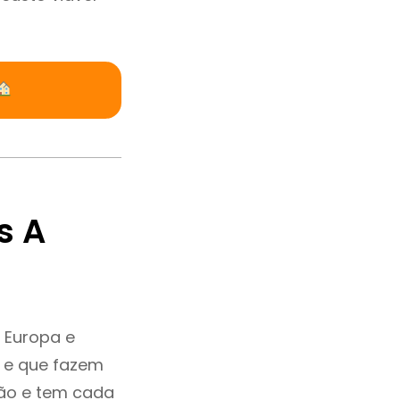
s A
 Europa e
a e que fazem
ção e tem cada