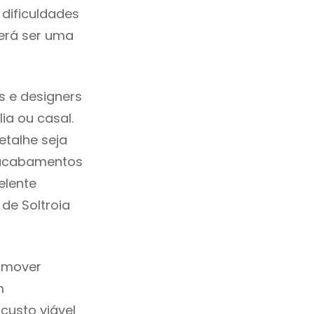
dificuldades
erá ser uma
s e designers
a ou casal.
etalhe seja
, acabamentos
elente
 de Soltroia
romover
m
custo viável