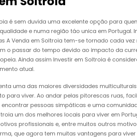
em Soltroia
roia é sem duvida uma excelente opção para que
ualidade e numa região táo unica em Portugal. I
as A Venda em Soltroia tem-se tornado cada vez
m o passar do tempo devido ao impacto da curr
peia. Ainda assim Investir em Soltroia é consid
mento atual.
senta uma das maiores diversidades multiculturais
to para viver. Ao andar pelas pitorescas ruas, fac
 encontrar pessoas simpáticas e uma comunida
ltroia um dos melhores locais para viver em Port
tivos profissionais e, entre muitos outros motiv
rma, que agora tem muitas vantagens para viver