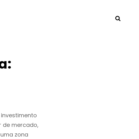
Searc
a:
 investimento
r de mercado,
s uma zona