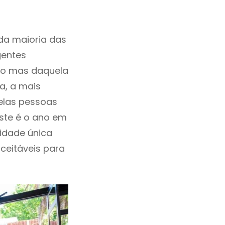
da maioria das
gentes
ho mas daquela
a, a mais
uelas pessoas
este é o ano em
idade única
aceitáveis para