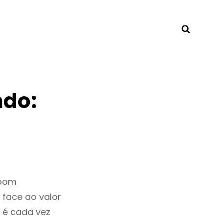
Searc
ndo:
 bom
 face ao valor
 é cada vez