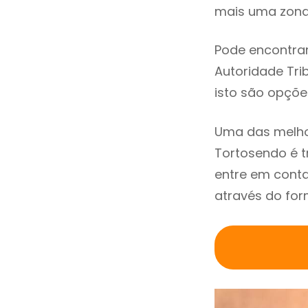
mais uma zona 
Pode encontrar
Autoridade Trib
isto são opçõe
Uma das melho
Tortosendo é 
entre em cont
através do for