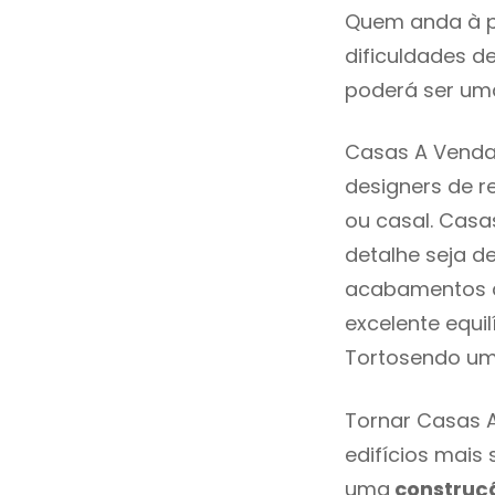
Quem anda à p
dificuldades d
poderá ser uma
Casas A Venda
designers de 
ou casal. Cas
detalhe seja d
acabamentos de
excelente equi
Tortosendo um
Tornar Casas A
edifícios mais
uma
construç