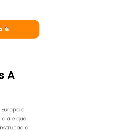
do
s A
 Europa e
 dia e que
onstrução e