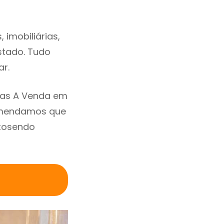
imobiliárias,
estado. Tudo
ar.
sas A Venda em
comendamos que
rtosendo