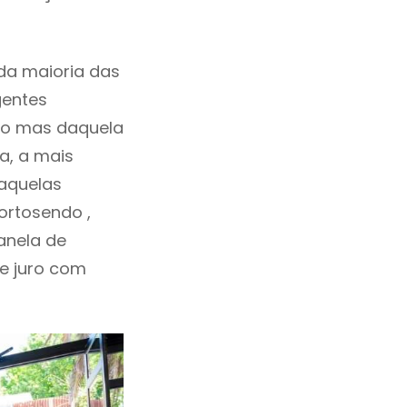
da maioria das
gentes
ho mas daquela
a, a mais
daquelas
ortosendo ,
anela de
de juro com