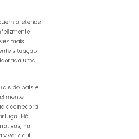
 quem pretende
nfelizmente
vez mais
ente situação
siderada uma
rais do país e
acilmente
de acolhedora
rtugal. Há
motivos, há
viver aqui.