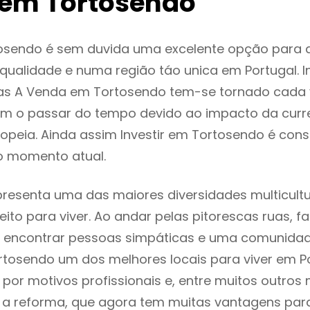
em Tortosendo
osendo é sem duvida uma excelente opção para
ualidade e numa região táo unica em Portugal. I
as A Venda em Tortosendo tem-se tornado cada 
m o passar do tempo devido ao impacto da curr
peia. Ainda assim Investir em Tortosendo é con
o momento atual.
resenta uma das maiores diversidades multicultu
eito para viver. Ao andar pelas pitorescas ruas, f
 encontrar pessoas simpáticas e uma comunida
rtosendo um dos melhores locais para viver em Po
or motivos profissionais e, entre muitos outros 
 reforma, que agora tem muitas vantagens para 