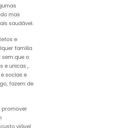
lgumas
cado mas
ais saudável.
tetos e
quer família
s sem que o
 e unicas ,
e socias e
ego, fazem de
a promover
m
custo viável