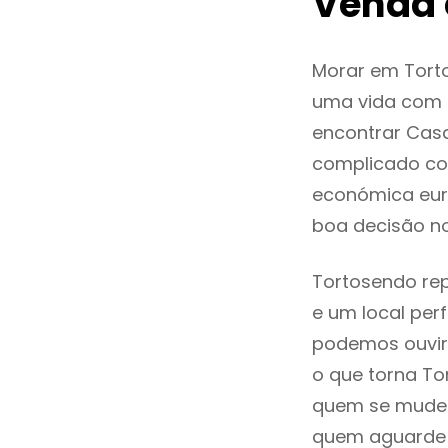
Venda 
Morar em Tort
uma vida com q
encontrar Cas
complicado co
económica euro
boa decisão n
Tortosendo rep
e um local perf
podemos ouvir
o que torna To
quem se mude p
quem aguarde a