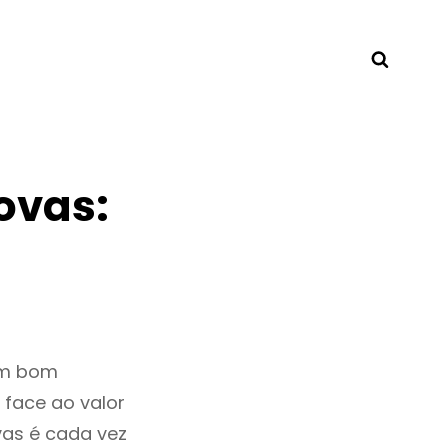
Searc
ovas:
um bom
 face ao valor
as é cada vez