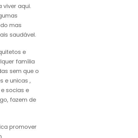
viver aqui.
lgumas
cado mas
ais saudável.
uitetos e
quer família
das sem que o
 e unicas ,
e socias e
ego, fazem de
fica promover
m