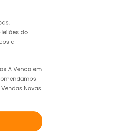
cos,
-leilões do
cos a
sas A Venda em
Recomendamos
m Vendas Novas