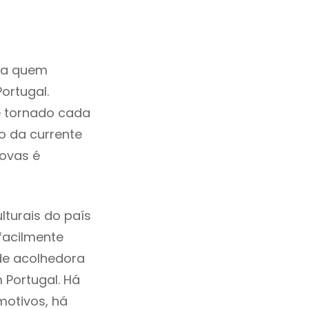
ra quem
ortugal.
e tornado cada
o da currente
Novas é
turais do país
 facilmente
de acolhedora
 Portugal. Há
motivos, há