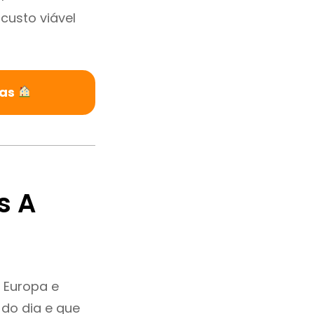
custo viável
vas
s A
 Europa e
do dia e que