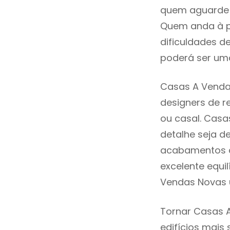
quem aguarde a
Quem anda à p
dificuldades d
poderá ser uma
Casas A Venda
designers de 
ou casal. Cas
detalhe seja d
acabamentos de
excelente equi
Vendas Novas 
Tornar Casas 
edifícios mais