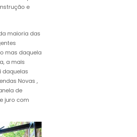
onstrução e
da maioria das
gentes
ho mas daquela
a, a mais
i daquelas
endas Novas ,
anela de
de juro com