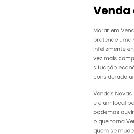
Venda 
Morar em Vend
pretende uma v
Infelizmente 
vez mais comp
situação econó
considerada u
Vendas Novas r
e e um local pe
podemos ouvir
o que torna Ve
quem se mude p