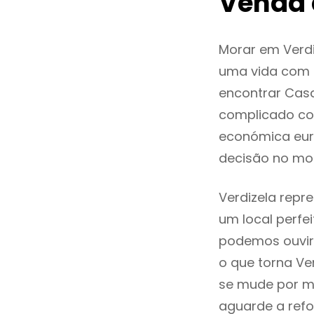
Venda 
Morar em Verd
uma vida com q
encontrar Cas
complicado co
económica euro
decisão no mo
Verdizela repr
um local perfei
podemos ouvir
o que torna Ve
se mude por mo
aguarde a refo