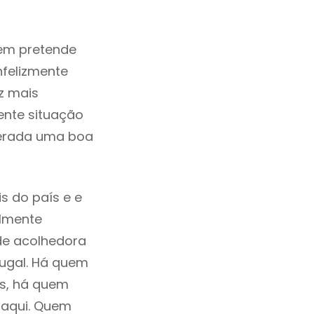
uem pretende
nfelizmente
z mais
ente situação
derada uma boa
s do país e e
ilmente
de acolhedora
tugal. Há quem
os, há quem
 aqui. Quem