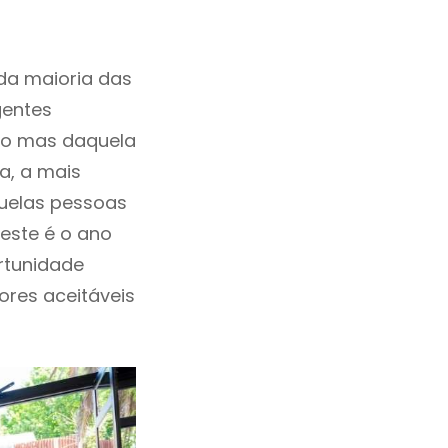
da maioria das
gentes
ho mas daquela
a, a mais
quelas pessoas
 este é o ano
rtunidade
lores aceitáveis