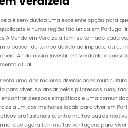
em Verdizela
izela é sem duvida uma excelente opção para q
ualidade e numa região táo unica em Portugal. I
as A Venda em Verdizela tem-se tornado cada ve
m o passar do tempo devido ao impacto da curr
peia. Ainda assim Investir em Verdizela é consi
mento atual.
esenta uma das maiores diversidades multiculturai
to para viver. Ao andar pelas pitorescas ruas, fac
 encontrar pessoas simpáticas e uma comunida
rdizela um dos melhores locais para viver em Por
tivos profissionais e, entre muitos outros motiv
rma, que agora tem muitas vantagens para viver