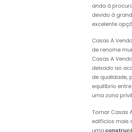
anda à procura
devido à grand
excelente opçã
Casas A Venda 
de renome mund
Casas A Venda 
deixado ao aca
de qualidade, 
equilíbrio entr
uma zona privi
Tornar Casas A
edifícios mais
uma
construç