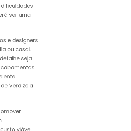
dificuldades
erá ser uma
os e designers
a ou casal.
detalhe seja
, acabamentos
elente
 de Verdizela
promover
m
custo viável