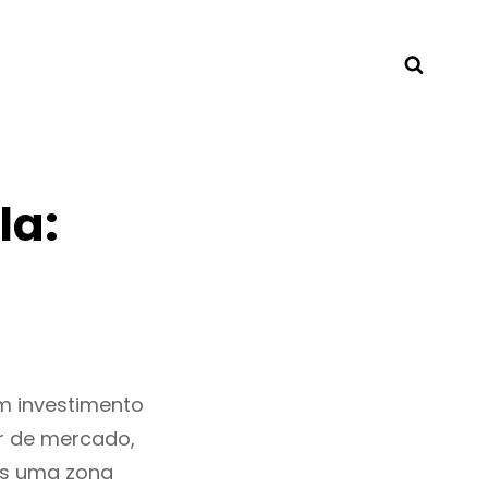
Searc
la:
m investimento
r de mercado,
is uma zona