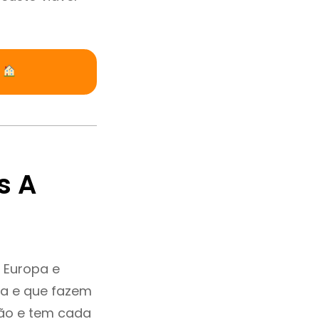
a
s A
 Europa e
ia e que fazem
ção e tem cada