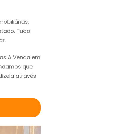
obiliárias,
estado. Tudo
ar.
sas A Venda em
mendamos que
izela através