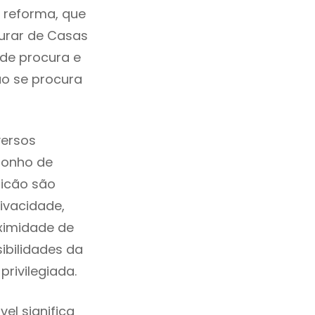
a reforma, que
urar de Casas
nde procura e
ão se procura
versos
sonho de
licão são
ivacidade,
ximidade de
sibilidades da
privilegiada.
el significa