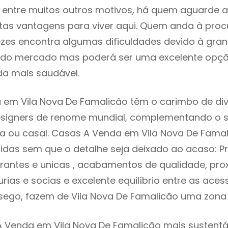
e, entre muitos outros motivos, há quem aguarde 
as vantagens para viver aqui. Quem anda à proc
zes encontra algumas dificuldades devido à gra
ta do mercado mas poderá ser uma excelente opç
ida mais saudável.
 em Vila Nova De Famalicão têm o carimbo de di
designers de renome mundial, complementando o 
ia ou casal. Casas A Venda em Vila Nova De Fama
idas sem que o detalhe seja deixado ao acaso: Pr
rantes e unicas , acabamentos de qualidade, pro
urias e socias e excelente equilíbrio entre as aces
sego, fazem de Vila Nova De Famalicão uma zona 
 Venda em Vila Nova De Famalicão mais sustentáv