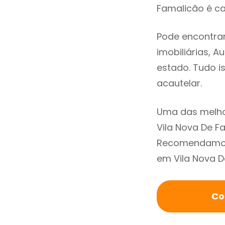
Famalicão é ca
Pode encontrar
imobiliárias, A
estado. Tudo i
acautelar.
Uma das melho
Vila Nova De F
Recomendamos 
em Vila Nova D
Co