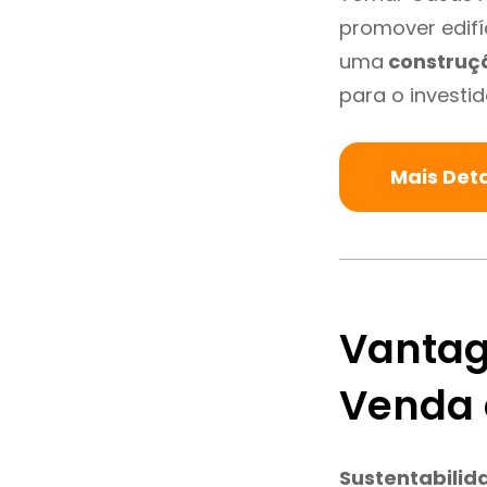
promover edifí
uma
construç
para o investid
Mais Det
Vantag
Venda 
Sustentabilid