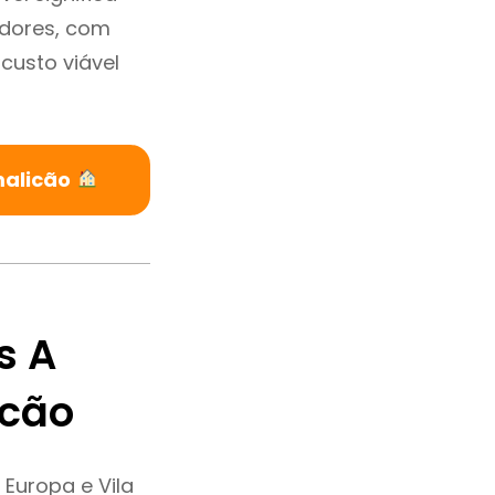
adores, com
custo viável
malicão
s A
icão
Europa e Vila