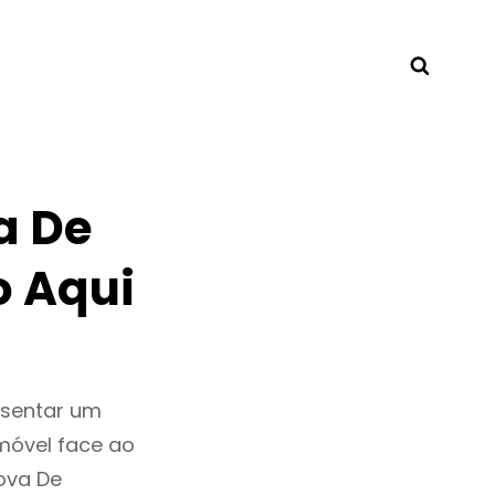
Searc
a De
o Aqui
esentar um
móvel face ao
ova De