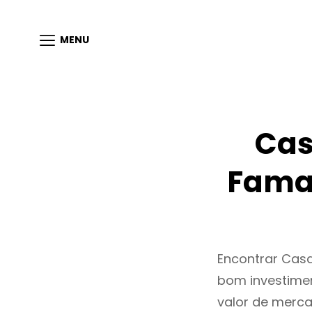
MENU
Cas
Famal
Encontrar Cas
bom investimen
valor de merc