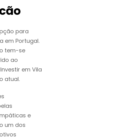
icão
opção para
a em Portugal.
ão tem-se
ido ao
nvestir em Vila
 atual.
es
pelas
impáticas e
ão um dos
otivos