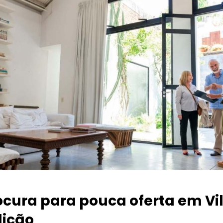
ocura para pouca oferta
em Vi
icão