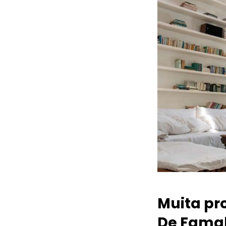
Muita pr
De Famal