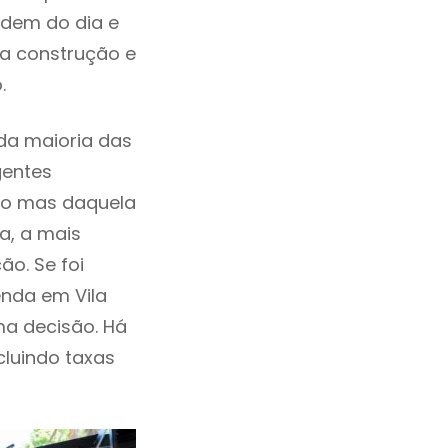
rdem do dia e
da construção e
o.
da maioria das
gentes
ho mas daquela
a, a mais
ão. Se foi
enda em Vila
a decisão. Há
ncluindo taxas