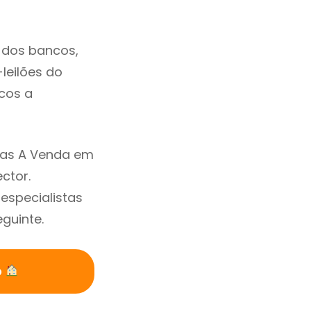
 dos bancos,
-leilões do
cos a
sas A Venda em
ctor.
specialistas
guinte.
o