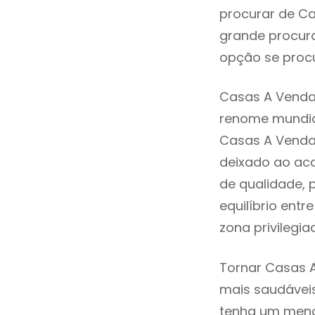
procurar de Ca
grande procura
opção se procu
Casas A Venda 
renome mundia
Casas A Venda 
deixado ao aca
de qualidade, 
equilíbrio ent
zona privilegi
Tornar Casas A
mais saudáveis
tenha um menor