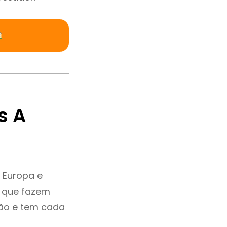
s A
 Europa e
e que fazem
ção e tem cada