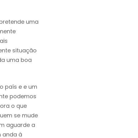
 pretende uma
zmente
ais
ente situação
ada uma boa
do país e e um
mente podemos
ora o que
á quem se mude
uem aguarde a
m anda à