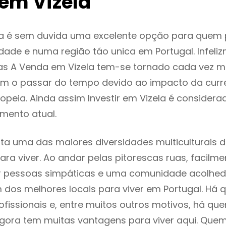
em Vizela
la é sem duvida uma excelente opção para quem
dade e numa região táo unica em Portugal. Infeli
as A Venda em Vizela tem-se tornado cada vez m
m o passar do tempo devido ao impacto da curr
peia. Ainda assim Investir em Vizela é consider
mento atual.
nta uma das maiores diversidades multiculturais 
 para viver. Ao andar pelas pitorescas ruas, facil
ar pessoas simpáticas e uma comunidade acolhed
m dos melhores locais para viver em Portugal. H
ofissionais e, entre muitos outros motivos, há q
gora tem muitas vantagens para viver aqui. Que