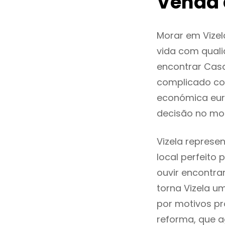
Venda 
Morar em Vize
vida com quali
encontrar Cas
complicado co
económica euro
decisão no mo
Vizela represe
local perfeito
ouvir encontr
torna Vizela u
por motivos pr
reforma, que a