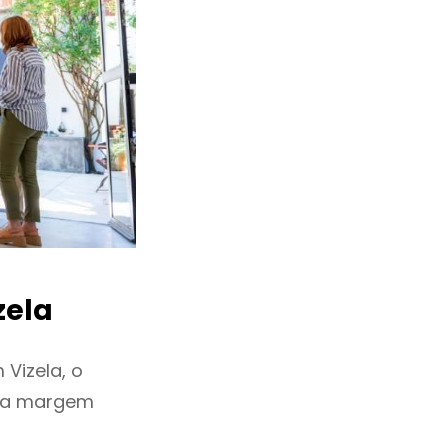
zela
Vizela, o
ixa margem