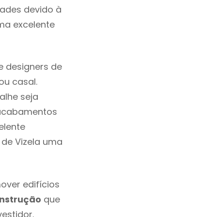
dades devido à
ma excelente
e designers de
u casal.
alhe seja
, acabamentos
elente
m de Vizela uma
over edifícios
nstrução
que
estidor.