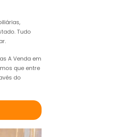
liárias,
estado. Tudo
ar.
sas A Venda em
amos que entre
ravés do