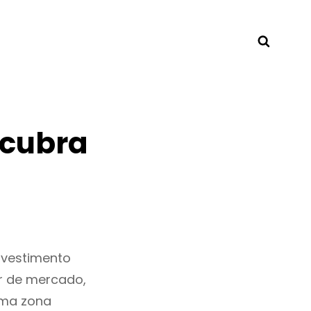
Searc
scubra
nvestimento
r de mercado,
uma zona