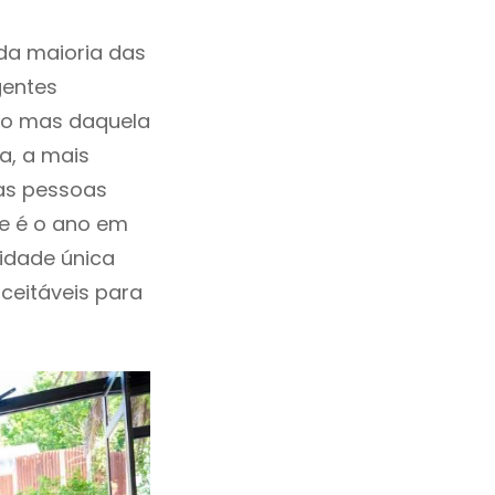
da maioria das
gentes
ho mas daquela
a, a mais
las pessoas
te é o ano em
idade única
aceitáveis para