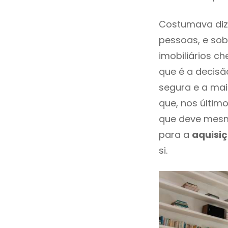
Costumava diz
pessoas, e sob
imobiliários 
que é a decisã
segura e a mai
que, nos últim
que deve mesm
para a
aquisi
si.