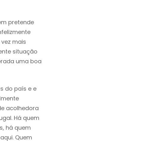
em pretende
nfelizmente
 vez mais
ente situação
derada uma boa
s do país e e
ilmente
de acolhedora
tugal. Há quem
os, há quem
 aqui. Quem