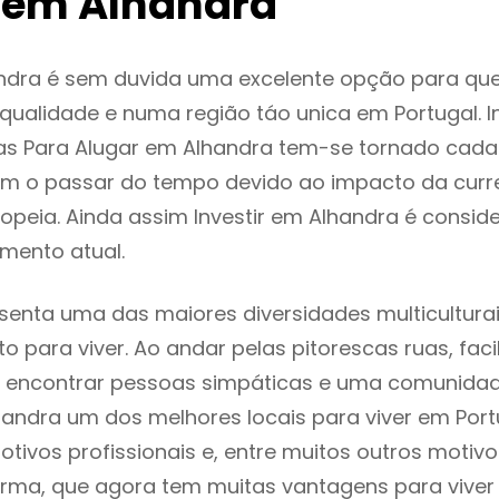
 em Alhandra
ndra é sem duvida uma excelente opção para qu
ualidade e numa região táo unica em Portugal. I
as Para Alugar em Alhandra tem-se tornado cada
m o passar do tempo devido ao impacto da curr
peia. Ainda assim Investir em Alhandra é consi
mento atual.
senta uma das maiores diversidades multiculturai
to para viver. Ao andar pelas pitorescas ruas, fac
 encontrar pessoas simpáticas e uma comunida
handra um dos melhores locais para viver em Por
tivos profissionais e, entre muitos outros motiv
rma, que agora tem muitas vantagens para viver