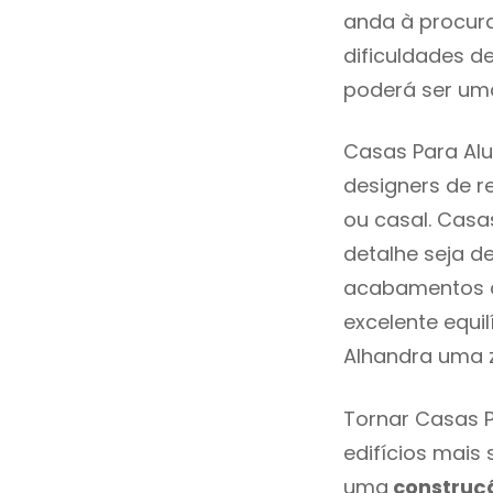
anda à procura
dificuldades d
poderá ser uma
Casas Para Alu
designers de 
ou casal. Casa
detalhe seja d
acabamentos de
excelente equi
Alhandra uma z
Tornar Casas P
edifícios mais
uma
construç