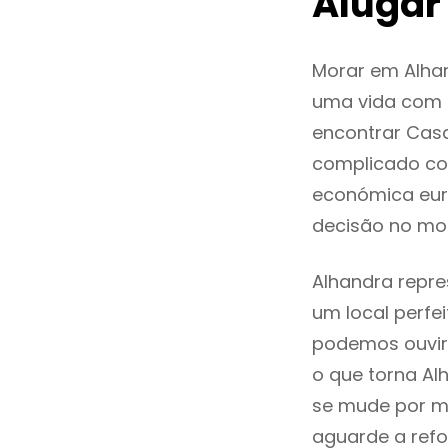
Alugar
Morar em Alha
uma vida com q
encontrar Cas
complicado co
económica euro
decisão no mo
Alhandra repre
um local perfei
podemos ouvir
o que torna Al
se mude por mo
aguarde a refo