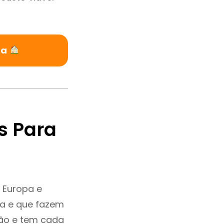
ra
s Para
 Europa e
ia e que fazem
ção e tem cada