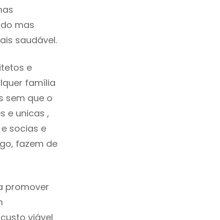
mas
cado mas
ais saudável.
tetos e
quer família
as sem que o
 e unicas ,
e socias e
ego, fazem de
ca promover
m
custo viável