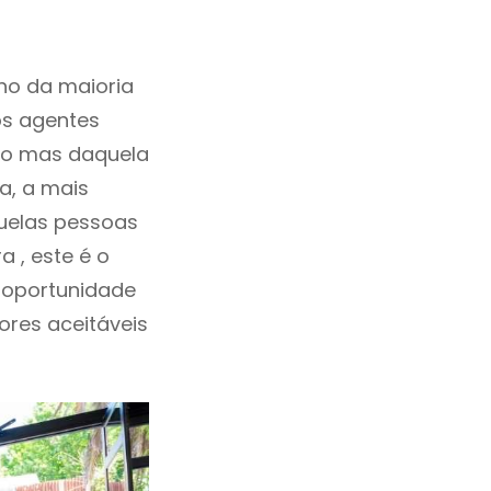
ho da maioria
os agentes
ho mas daquela
a, a mais
quelas pessoas
 , este é o
 oportunidade
lores aceitáveis