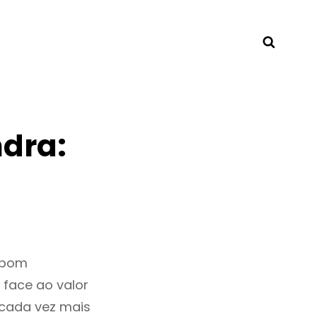
Searc
dra:
 bom
 face ao valor
cada vez mais