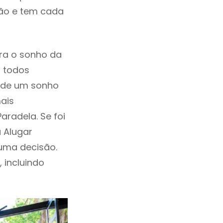
ção e tem cada
ra o sonho da
, todos
a de um sonho
ais
radela. Se foi
 Alugar
uma decisão.
, incluindo