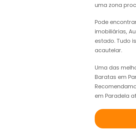
uma zona procu
Pode encontrar
imobiliárias, A
estado. Tudo i
acautelar.
Uma das melho
Baratas em Par
Recomendamos 
em Paradela at