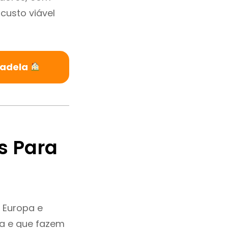
custo viável
radela
s Para
 Europa e
ia e que fazem