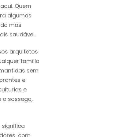
 aqui. Quem
tra algumas
cado mas
ais saudável.
os arquitetos
alquer família
e mantidas sem
brantes e
ulturias e
e o sossego,
significa
adores, com