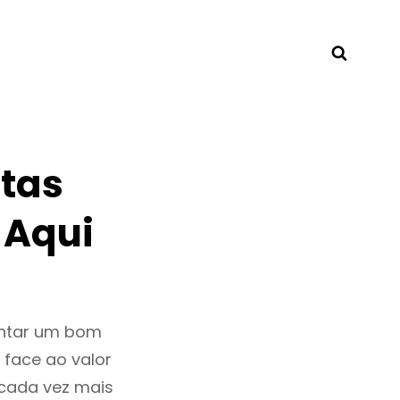
Searc
tas
 Aqui
entar um bom
 face ao valor
cada vez mais