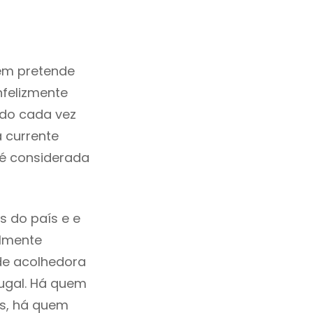
em pretende
nfelizmente
ado cada vez
 currente
 é considerada
s do país e e
ilmente
de acolhedora
tugal. Há quem
os, há quem