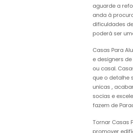
aguarde a refo
anda à procura
dificuldades d
poderá ser uma
Casas Para Alu
e designers d
ou casal. Casa
que o detalhe 
unicas , acaba
socias e excele
fazem de Parad
Tornar Casas P
promover edifí