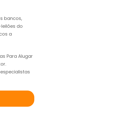
os bancos,
-leilões do
cos a
as Para Alugar
or.
specialistas