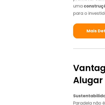
uma
construç
para o investid
Mais De
Vantag
Alugar
Sustentabilid
Paradela não 