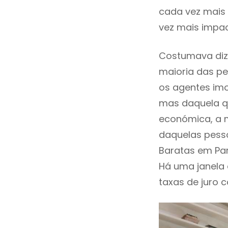
cada vez mais 
vez mais impac
Costumava dize
maioria das pe
os agentes imo
mas daquela qu
económica, a m
daquelas pesso
Baratas em Pa
Há uma janela
taxas de juro c