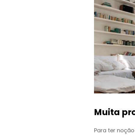
Muita pr
Para ter noçã