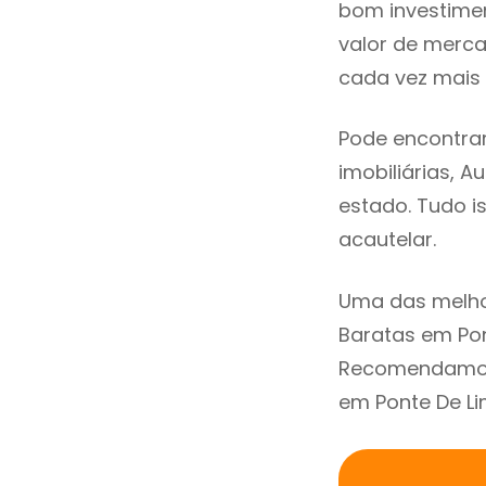
bom investimen
valor de merc
cada vez mais 
Pode encontrar
imobiliárias, A
estado. Tudo i
acautelar.
Uma das melho
Baratas em Pon
Recomendamos 
em Ponte De Li