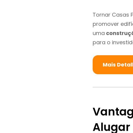
Tornar Casas P
promover edifí
uma
construç
para o investid
Mais Detal
Vantag
Alugar