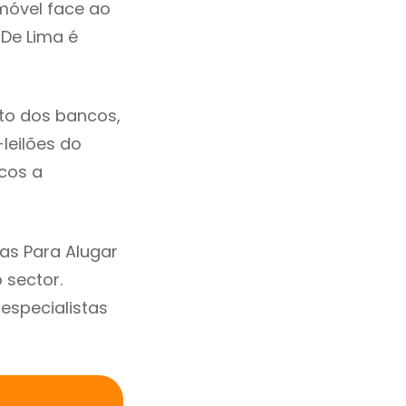
móvel face ao
De Lima é
to dos bancos,
-leilões do
cos a
as Para Alugar
 sector.
specialistas