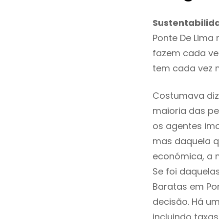
Sustentabilid
Ponte De Lima 
fazem cada vez
tem cada vez m
Costumava dize
maioria das pe
os agentes imo
mas daquela qu
económica, a m
Se foi daquela
Baratas em Po
decisão. Há um
incluindo taxas