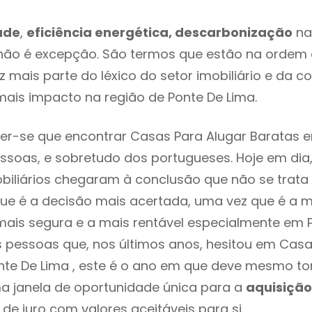
ade
,
eficiência energética, descarbonização
na
não é excepção. São termos que estão na ordem 
 mais parte do léxico do setor imobiliário e da c
ais impacto na região de Ponte De Lima.
r-se que encontrar Casas Para Alugar Baratas e
ssoas, e sobretudo dos portugueses. Hoje em dia
biliários chegaram à conclusão que não se trat
e é a decisão mais acertada, uma vez que é a m
ais segura e a mais rentável especialmente em P
s pessoas que, nos últimos anos, hesitou em Casa
nte De Lima , este é o ano em que deve mesmo 
a janela de oportunidade única para a
aquisição
 de juro com valores aceitáveis para si.