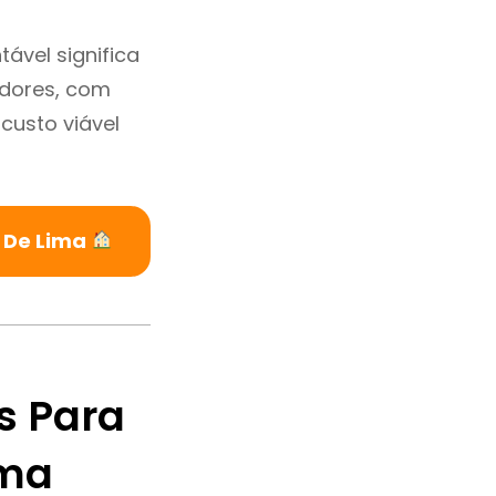
ável significa
adores, com
custo viável
e De Lima
s Para
ima