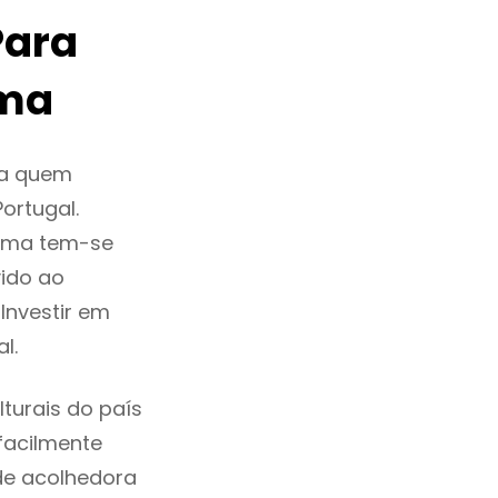
Para
ima
ra quem
ortugal.
Lima tem-se
ido ao
Investir em
l.
turais do país
 facilmente
de acolhedora