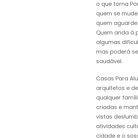
o que torna Po
quem se mude p
quem aguarde a
Quem anda à p
algumas dificu
mas poderá ser
saudável.
Casas Para Alu
arquitetos e 
qualquer famíl
criadas e mant
vistas deslumb
atividades cult
cidade e o sos