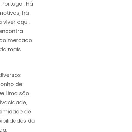
 Portugal. Há
motivos, há
viver aqui.
 encontra
a do mercado
ida mais
diversos
sonho de
De Lima são
ivacidade,
ximidade de
sibilidades da
ada.