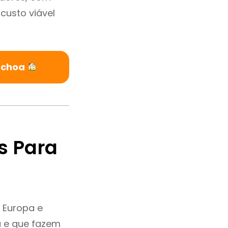
custo viável
inchoa
s Para
 Europa e
a e que fazem