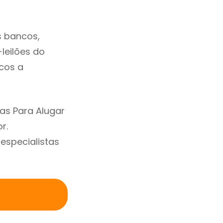
s bancos,
-leilões do
cos a
as Para Alugar
r.
specialistas