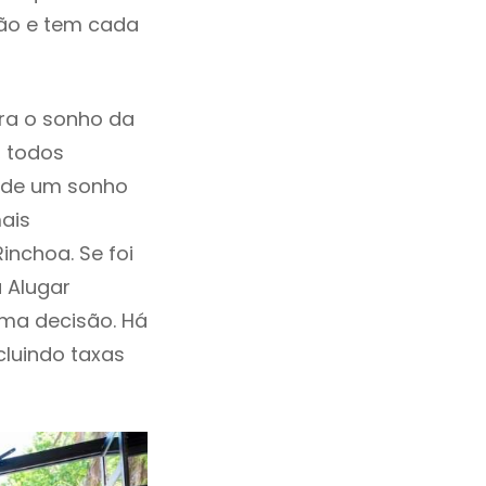
ção e tem cada
ra o sonho da
, todos
a de um sonho
ais
inchoa. Se foi
 Alugar
ma decisão. Há
ncluindo taxas