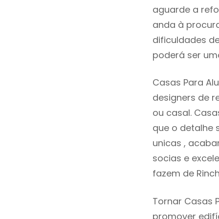
aguarde a refo
anda à procura
dificuldades d
poderá ser uma
Casas Para Alu
designers de 
ou casal. Casa
que o detalhe 
unicas , acaba
socias e excele
fazem de Rinc
Tornar Casas P
promover edifí