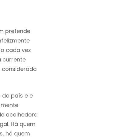
m pretende
nfelizmente
do cada vez
 currente
é considerada
 do país e e
ilmente
de acolhedora
ugal. Há quem
os, há quem