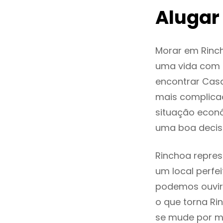
Alugar
Morar em Rinc
uma vida com q
encontrar Cas
mais complica
situação econó
uma boa decis
Rinchoa repres
um local perfei
podemos ouvir
o que torna Ri
se mude por mo