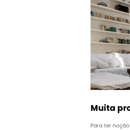
Muita pr
Para ter noçã