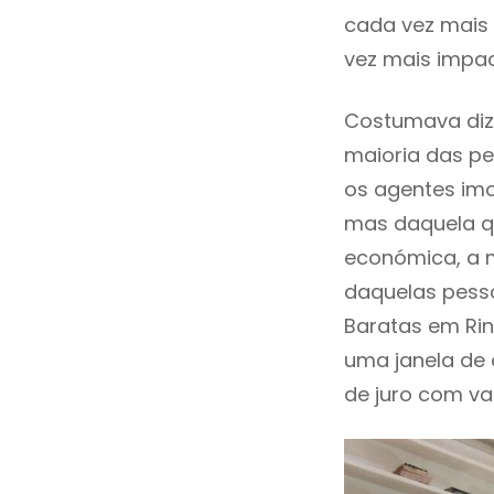
cada vez mais 
vez mais impac
Costumava dize
maioria das pe
os agentes imo
mas daquela qu
económica, a m
daquelas pesso
Baratas em Ri
uma janela de
de juro com val