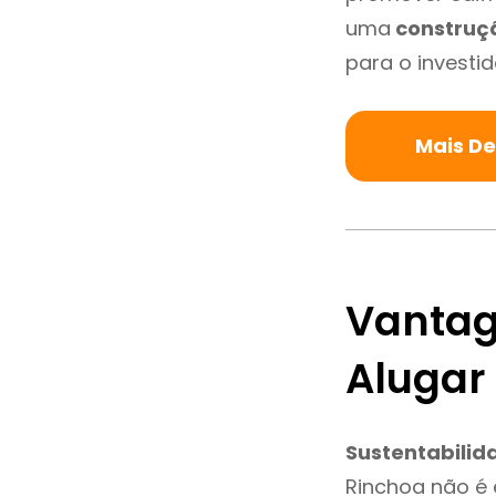
uma
construç
para o investid
Mais De
Vantag
Alugar
Sustentabilid
Rinchoa não é