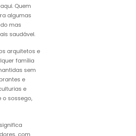
 aqui. Quem
tra algumas
cado mas
ais saudável.
s arquitetos e
quer família
 mantidas sem
brantes e
ulturias e
e o sossego,
ignifica
adores, com