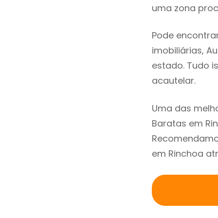
uma zona procu
Pode encontrar
imobiliárias, A
estado. Tudo i
acautelar.
Uma das melho
Baratas em Rin
Recomendamos 
em Rinchoa atr