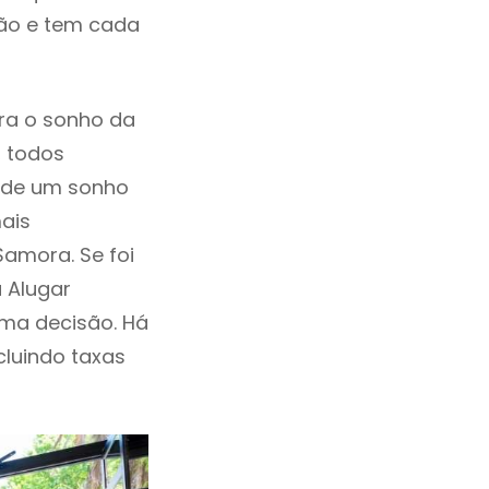
ção e tem cada
ra o sonho da
, todos
a de um sonho
ais
amora. Se foi
 Alugar
ma decisão. Há
ncluindo taxas