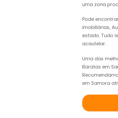
uma zona procu
Pode encontra
imobiliárias, A
estado. Tudo i
acautelar.
Uma das melho
Baratas em Sam
Recomendamos 
em Samora atra