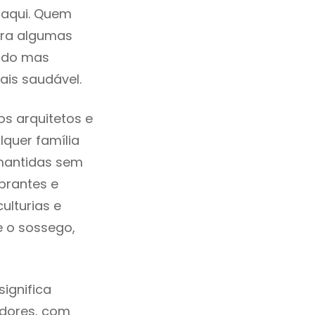
 aqui. Quem
tra algumas
cado mas
ais saudável.
s arquitetos e
quer família
 mantidas sem
brantes e
ulturias e
e o sossego,
ignifica
adores, com