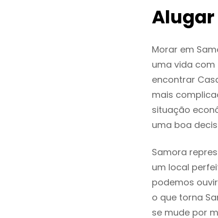
Alugar
Morar em Samo
uma vida com q
encontrar Cas
mais complica
situação econó
uma boa decis
Samora represe
um local perfei
podemos ouvir
o que torna Sa
se mude por mo