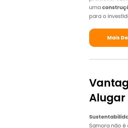
uma
construç
para o investid
Mais D
Vantag
Alugar
Sustentabilid
Samora não é 