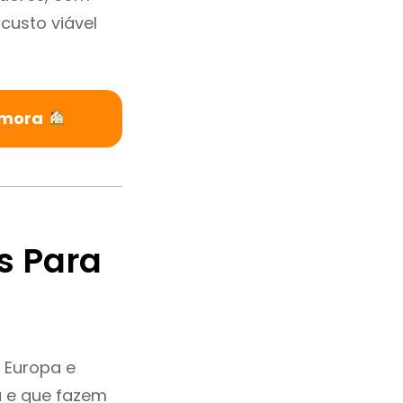
custo viável
Samora
s Para
 Europa e
a e que fazem