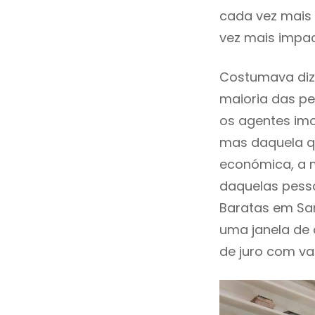
cada vez mais 
vez mais impa
Costumava dize
maioria das pe
os agentes imo
mas daquela qu
económica, a m
daquelas pesso
Baratas em Sa
uma janela de
de juro com val