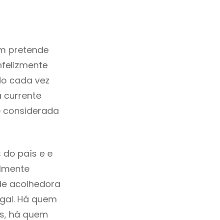
m pretende
nfelizmente
do cada vez
 currente
é considerada
 do país e e
ilmente
de acolhedora
ugal. Há quem
os, há quem