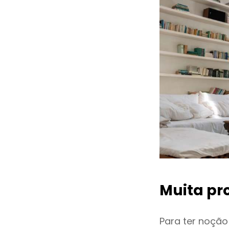
Muita pr
Para ter noçã