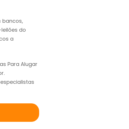
s bancos,
-leilões do
cos a
as Para Alugar
r.
specialistas