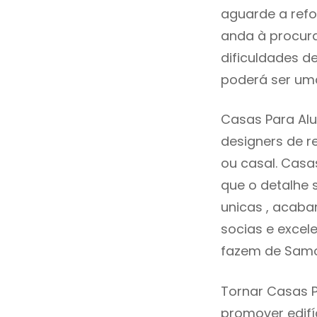
aguarde a refo
anda à procura
dificuldades d
poderá ser uma
Casas Para Alu
designers de 
ou casal. Cas
que o detalhe 
unicas , acaba
socias e excele
fazem de Samo
Tornar Casas P
promover edifí