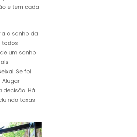
ção e tem cada
ra o sonho da
, todos
a de um sonho
ais
ixal. Se foi
 Alugar
 decisão. Há
ncluindo taxas