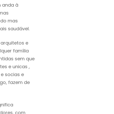
m anda à
umas
cado mas
ais saudável.
arquitetos e
quer família
antidas sem que
es e unicas ,
e socias e
ego, fazem de
nifica
adores, com