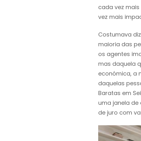
cada vez mais 
vez mais impac
Costumava dize
maioria das pe
os agentes imo
mas daquela qu
económica, a m
daquelas pesso
Baratas em Sei
uma janela de
de juro com val