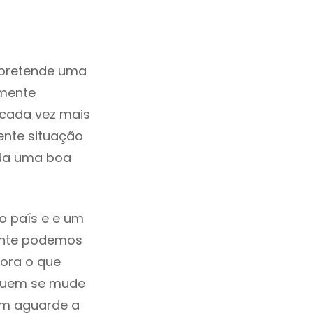
 pretende uma
zmente
 cada vez mais
ente situação
ada uma boa
o país e e um
mente podemos
ora o que
 quem se mude
uem aguarde a