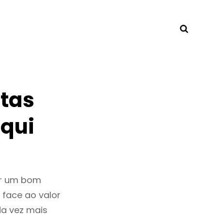
Searc
tas
Aqui
ar um bom
 face ao valor
a vez mais