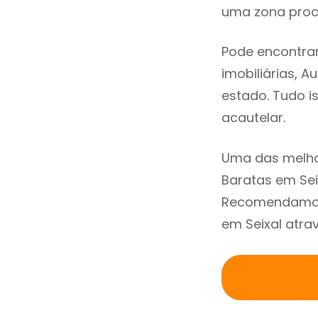
uma zona procu
Pode encontrar
imobiliárias, A
estado. Tudo i
acautelar.
Uma das melho
Baratas em Sei
Recomendamos 
em Seixal atra