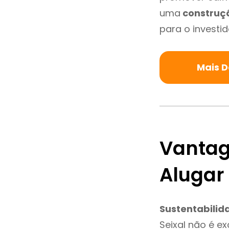
uma
construç
para o investid
Mais D
Vantag
Alugar
Sustentabilid
Seixal não é e