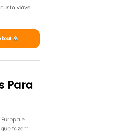
custo viável
eixal
s Para
 Europa e
e que fazem