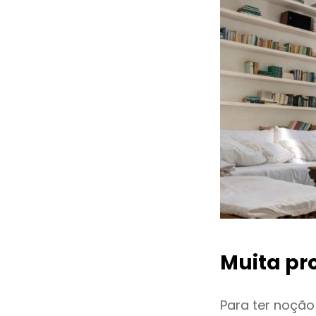
Muita pr
Para ter noçã