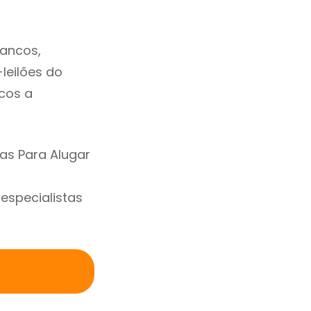
bancos,
-leilões do
cos a
as Para Alugar
specialistas