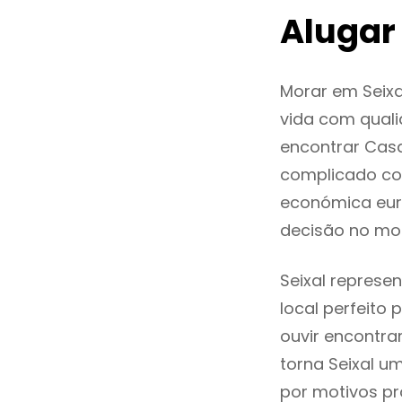
Alugar
Morar em Seix
vida com quali
encontrar Casa
complicado co
económica euro
decisão no mo
Seixal represe
local perfeito
ouvir encontr
torna Seixal u
por motivos pr