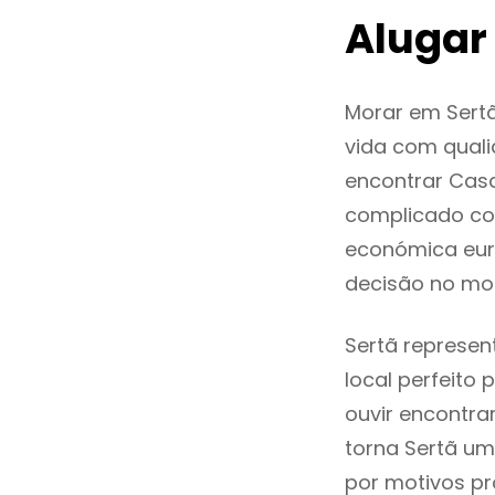
Alugar
Morar em Sert
vida com quali
encontrar Cas
complicado co
económica euro
decisão no mo
Sertã represen
local perfeito
ouvir encontr
torna Sertã um
por motivos pr