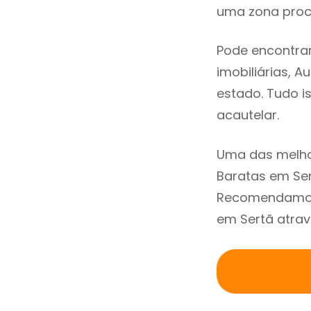
uma zona procu
Pode encontrar
imobiliárias, A
estado. Tudo i
acautelar.
Uma das melho
Baratas em Ser
Recomendamos 
em Sertã atrav