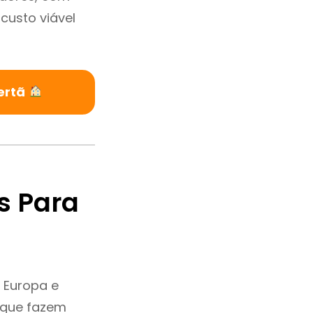
custo viável
ertã
s Para
 Europa e
 que fazem