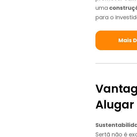
uma
construç
para o investid
Mais 
Vantag
Alugar
Sustentabilid
Sertã não é ex