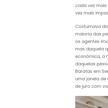
cada vez mais 
vez mais impac
Costumava dize
maioria das pe
os agentes imo
mas daquela qu
económica, a m
daquelas pesso
Baratas em Se
uma janela de
de juro com val