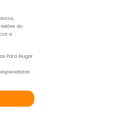
ancos,
-leilões do
cos a
as Para Alugar
specialistas