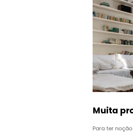
Muita pr
Para ter noçã