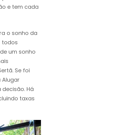
ção e tem cada
ra o sonho da
, todos
a de um sonho
ais
rtã. Se foi
 Alugar
 decisão. Há
ncluindo taxas