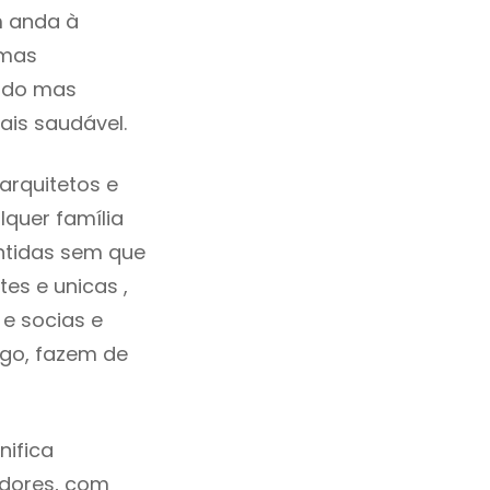
m anda à
umas
cado mas
ais saudável.
arquitetos e
quer família
ntidas sem que
es e unicas ,
e socias e
ego, fazem de
nifica
adores, com