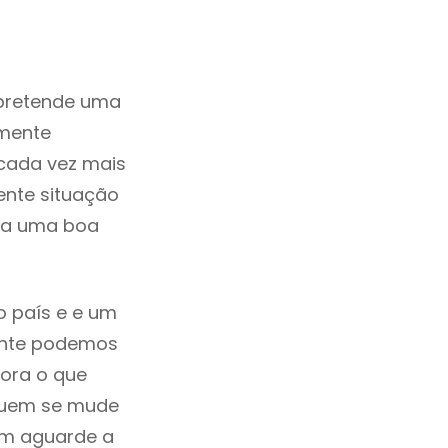
 pretende uma
zmente
cada vez mais
ente situação
ada uma boa
o país e e um
mente podemos
ora o que
 quem se mude
uem aguarde a