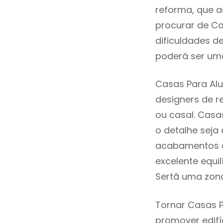
reforma, que a
procurar de Ca
dificuldades d
poderá ser uma
Casas Para Alu
designers de 
ou casal. Casa
o detalhe seja
acabamentos de
excelente equi
Sertã uma zona
Tornar Casas P
promover edifí