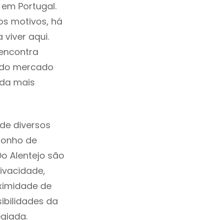
 em Portugal.
os motivos, há
viver aqui.
 encontra
a do mercado
ida mais
de diversos
sonho de
Do Alentejo são
ivacidade,
ximidade de
sibilidades da
legiada.