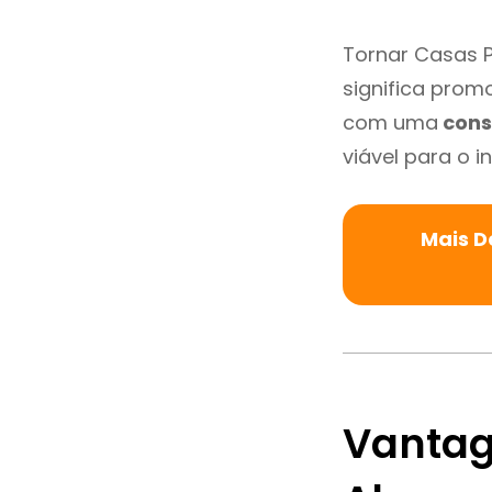
Tornar Casas P
significa promo
com uma
cons
viável para o in
Mais D
Vantag