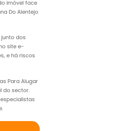
do imóvel face
na Do Alentejo
 junto dos
no site e-
, e há riscos
as Para Alugar
 do sector.
specialistas
e.