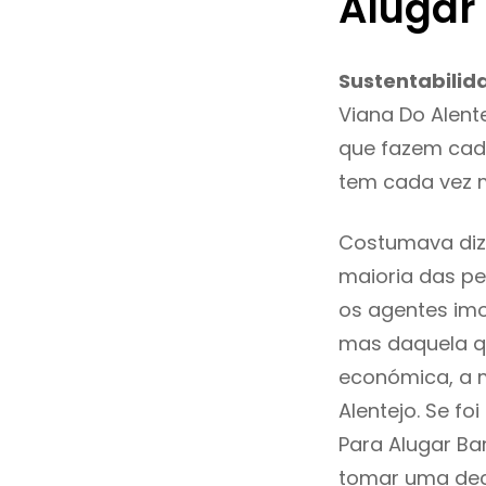
Alugar
Sustentabilid
Viana Do Alent
que fazem cada
tem cada vez m
Costumava dize
maioria das pe
os agentes imo
mas daquela qu
económica, a m
Alentejo. Se f
Para Alugar Ba
tomar uma dec