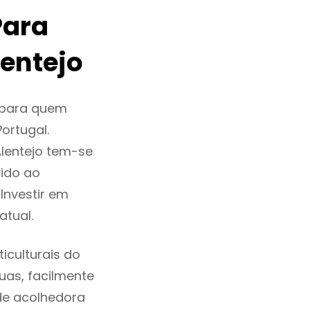
Para
entejo
 para quem
ortugal.
Alentejo tem-se
ido ao
Investir em
tual.
iculturais do
ruas, facilmente
de acolhedora