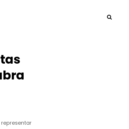
Searc
tas
ubra
 representar