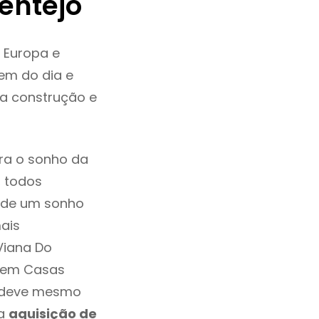
entejo
 Europa e
em do dia e
da construção e
ra o sonho da
, todos
a de um sonho
ais
Viana Do
u em Casas
e deve mesmo
 a
aquisição de