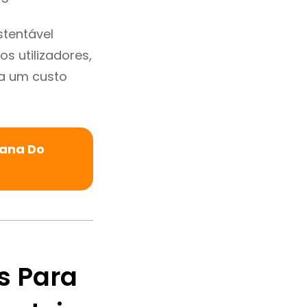
stentável
s utilizadores,
a um custo
iana Do
s Para