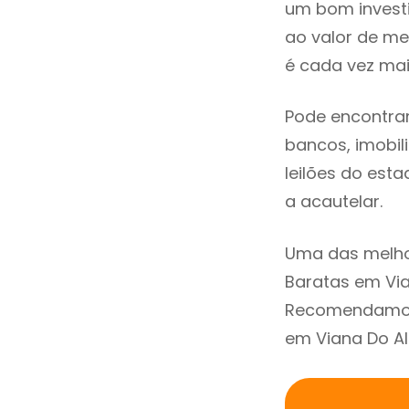
um bom invest
ao valor de m
é cada vez mai
Pode encontrar
bancos, imobili
leilões do est
a acautelar.
Uma das melho
Baratas em Via
Recomendamos 
em Viana Do Al