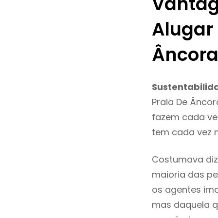
Vantag
Alugar
Âncor
Sustentabilid
Praia De Âncor
fazem cada vez
tem cada vez m
Costumava dize
maioria das pe
os agentes imo
mas daquela qu