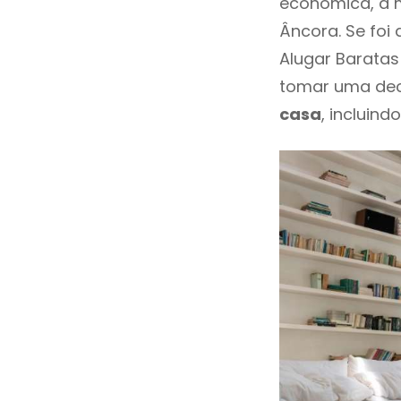
económica, a m
Âncora. Se foi
Alugar Baratas
tomar uma dec
casa
, incluind