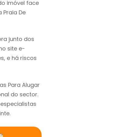
do imóvel face
 Praia De
ra junto dos
no site e-
, e há riscos
as Para Alugar
nal do sector.
specialistas
nte.