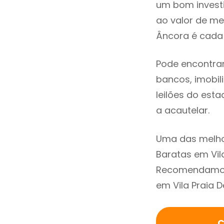
um bom invest
ao valor de me
Âncora é cada 
Pode encontrar
bancos, imobili
leilões do est
a acautelar.
Uma das melho
Baratas em Vil
Recomendamos 
em Vila Praia 
C