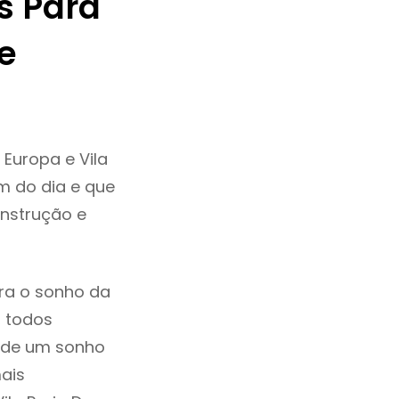
s Para
e
Europa e Vila
m do dia e que
onstrução e
ra o sonho da
, todos
a de um sonho
ais