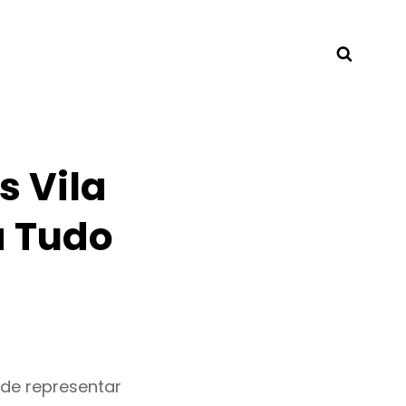
Searc
s Vila
a Tudo
ode representar