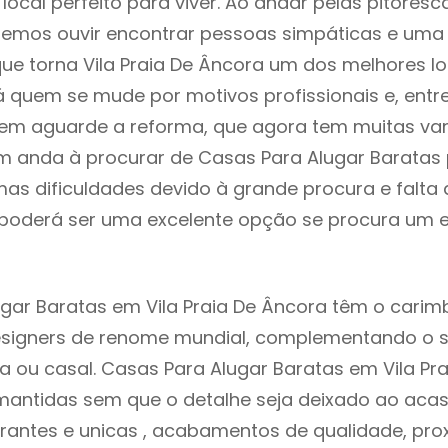
local perfeito para viver. Ao andar pelas pitoresc
demos ouvir encontrar pessoas simpáticas e um
ue torna Vila Praia De Âncora um dos melhores lo
á quem se mude por motivos profissionais e, entr
uem aguarde a reforma, que agora tem muitas va
em anda à procurar de Casas Para Alugar Baratas
as dificuldades devido à grande procura e falta 
oderá ser uma excelente opção se procura um es
gar Baratas em Vila Praia De Âncora têm o carim
designers de renome mundial, complementando o 
ia ou casal. Casas Para Alugar Baratas em Vila Pr
mantidas sem que o detalhe seja deixado ao acaso
rantes e unicas , acabamentos de qualidade, pro