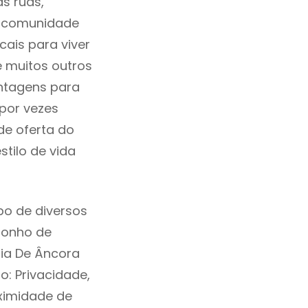
as ruas,
a comunidade
cais para viver
e muitos outros
ntagens para
 por vezes
de oferta do
tilo de vida
bo de diversos
sonho de
aia De Âncora
: Privacidade,
ximidade de