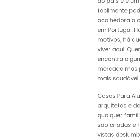
do país e e um 
facilmente po
acolhedora o q
em Portugal. H
motivos, há q
viver aqui. Qu
encontra algum
mercado mas p
mais saudável.
Casas Para Alu
arquitetos e 
qualquer famíl
são criadas e 
vistas deslumb