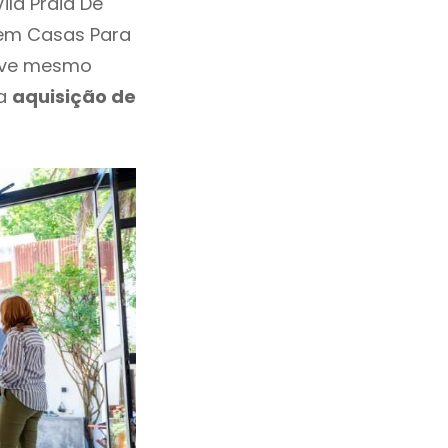
la Praia De
 em Casas Para
deve mesmo
 a
aquisição de