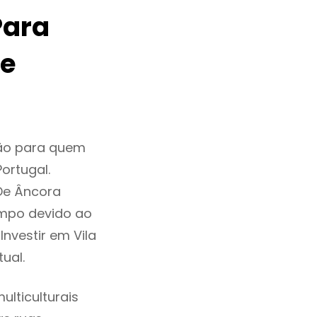
Para
De
ção para quem
ortugal.
 De Âncora
mpo devido ao
nvestir em Vila
ual.
lticulturais