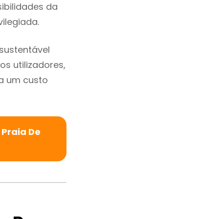
sibilidades da
vilegiada.
sustentável
s utilizadores,
a um custo
 Praia De