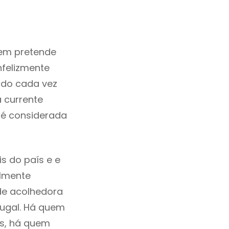
em pretende
nfelizmente
ado cada vez
 currente
 é considerada
s do país e e
ilmente
de acolhedora
tugal. Há quem
os, há quem