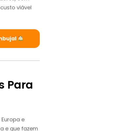
custo viável
mbujal
s Para
 Europa e
ia e que fazem