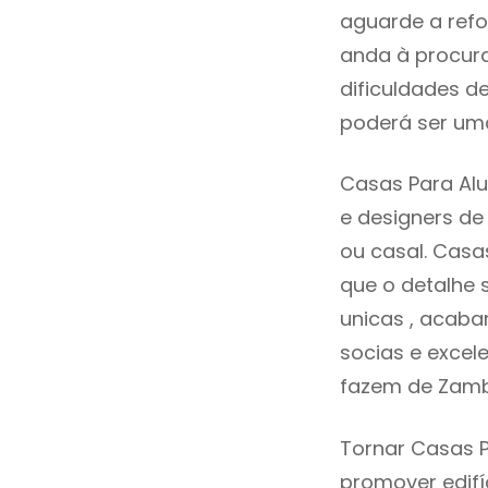
aguarde a refo
anda à procura
dificuldades d
poderá ser uma
Casas Para Alu
e designers d
ou casal. Casa
que o detalhe 
unicas , acaba
socias e excele
fazem de Zamb
Tornar Casas P
promover edifí