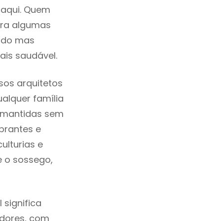
 aqui. Quem
tra algumas
cado mas
ais saudável.
sos arquitetos
alquer família
e mantidas sem
brantes e
ulturias e
e o sossego,
significa
adores, com