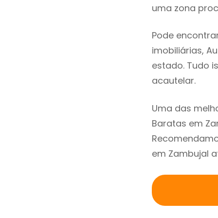
uma zona procu
Pode encontrar
imobiliárias, A
estado. Tudo i
acautelar.
Uma das melho
Baratas em Zam
Recomendamos 
em Zambujal at