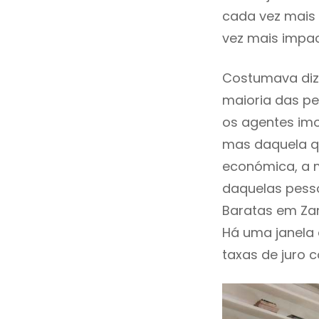
cada vez mais 
vez mais impac
Costumava dize
maioria das pe
os agentes imo
mas daquela qu
económica, a m
daquelas pesso
Baratas em Za
Há uma janela
taxas de juro c