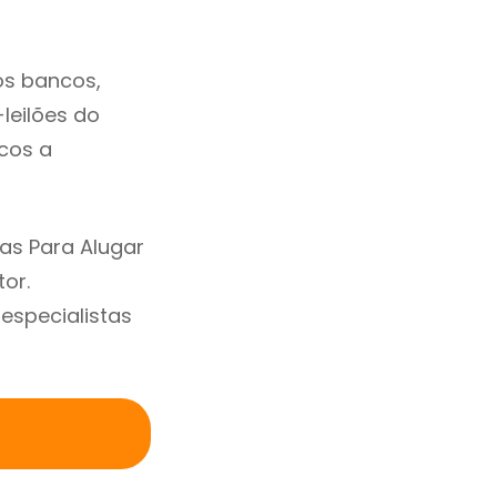
os bancos,
-leilões do
cos a
as Para Alugar
or.
specialistas