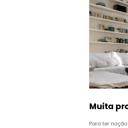
Muita pr
Para ter noçã