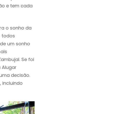
ção e tem cada
ra o sonho da
, todos
a de um sonho
ais
ambujal. Se foi
 Alugar
uma decisão.
, incluindo