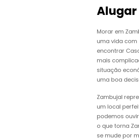
Alugar
Morar em Zamb
uma vida com q
encontrar Cas
mais complica
situação econó
uma boa decis
Zambujal repre
um local perfei
podemos ouvir
o que torna Za
se mude por mo