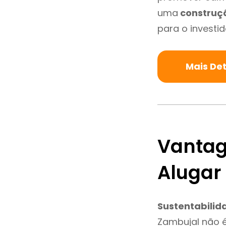
uma
construç
para o investid
Mais De
Vantag
Alugar
Sustentabilid
Zambujal não 