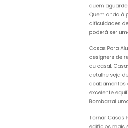
quem aguarde a
Quem anda à p
dificuldades d
poderá ser uma
Casas Para Alu
designers de 
ou casal. Casa
detalhe seja d
acabamentos de
excelente equi
Bombarral uma
Tornar Casas P
edifícios mais