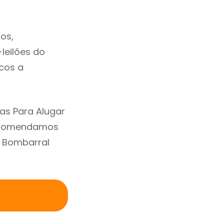
os,
-leilões do
cos a
as Para Alugar
Recomendamos
m Bombarral