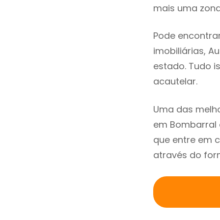
mais uma zona 
Pode encontrar
imobiliárias, A
estado. Tudo i
acautelar.
Uma das melho
em Bombarral 
que entre em 
através do for