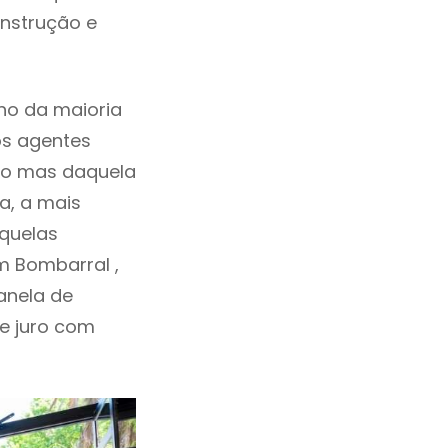
onstrução e
ho da maioria
os agentes
ho mas daquela
a, a mais
aquelas
m Bombarral ,
anela de
de juro com