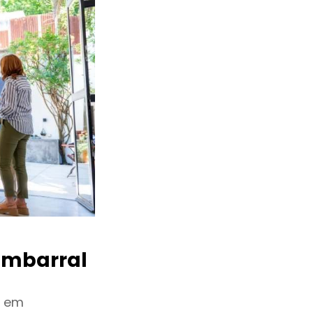
mbarral
u em