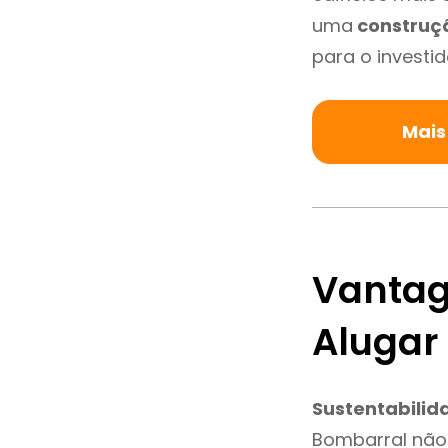
uma
construç
para o investid
Mais
Vantag
Alugar
Sustentabilid
Bombarral não