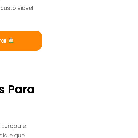
custo viável
ral
s Para
 Europa e
dia e que