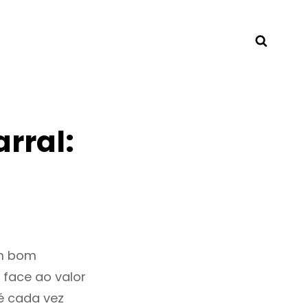
Searc
rral:
um bom
 face ao valor
é cada vez