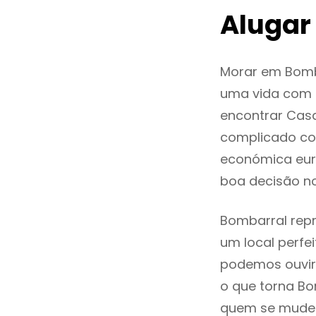
Alugar
Morar em Bomb
uma vida com q
encontrar Cas
complicado co
económica euro
boa decisão n
Bombarral repr
um local perfei
podemos ouvir
o que torna Bo
quem se mude p