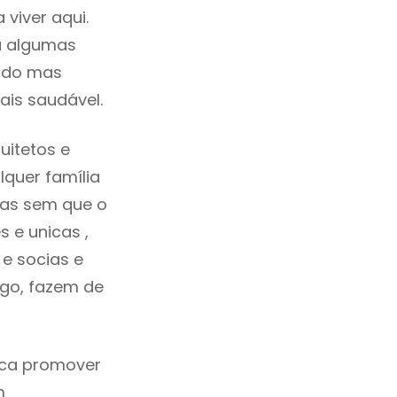
viver aqui.
a algumas
cado mas
ais saudável.
uitetos e
quer família
das sem que o
 e unicas ,
e socias e
ego, fazem de
ica promover
m