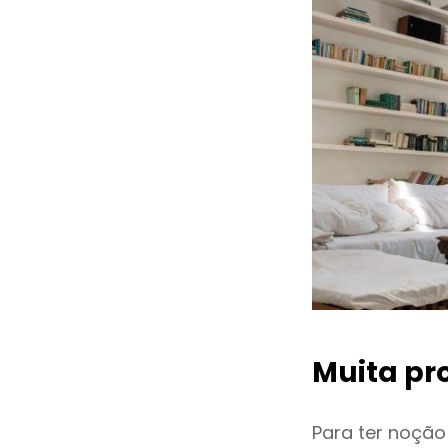
Muita pr
Para ter noçã