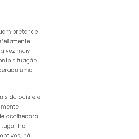
quem pretende
nfelizmente
a vez mais
ente situação
iderada uma
is do país e e
ilmente
de acolhedora
tugal. Há
motivos, há