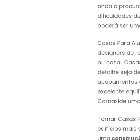
anda à procura
dificuldades d
poderá ser uma
Casas Para Alu
designers de 
ou casal. Casa
detalhe seja d
acabamentos de
excelente equi
Carnaxide uma 
Tornar Casas P
edifícios mais
uma
construç