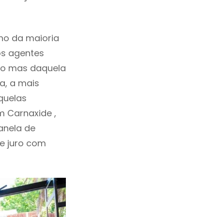
ho da maioria
os agentes
ho mas daquela
a, a mais
quelas
m Carnaxide ,
anela de
de juro com