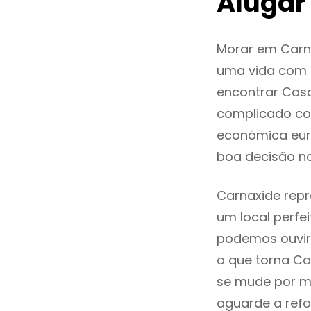
Alugar
Morar em Carn
uma vida com q
encontrar Cas
complicado co
económica euro
boa decisão n
Carnaxide repr
um local perfei
podemos ouvir
o que torna Ca
se mude por mo
aguarde a refo