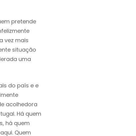
uem pretende
nfelizmente
a vez mais
ente situação
iderada uma
is do país e e
ilmente
de acolhedora
rtugal. Há quem
os, há quem
 aqui. Quem