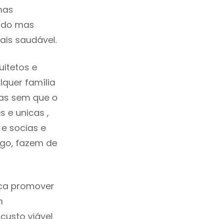
mas
cado mas
ais saudável.
itetos e
quer família
das sem que o
 e unicas ,
e socias e
ego, fazem de
ica promover
m
custo viável