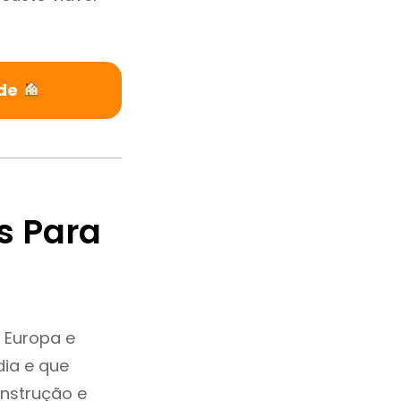
ide
s Para
 Europa e
ia e que
onstrução e