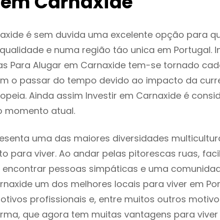
 em Carnaxide
axide é sem duvida uma excelente opção para q
ualidade e numa região táo unica em Portugal. I
as Para Alugar em Carnaxide tem-se tornado cad
m o passar do tempo devido ao impacto da curr
peia. Ainda assim Investir em Carnaxide é cons
o momento atual.
esenta uma das maiores diversidades multicultura
to para viver. Ao andar pelas pitorescas ruas, fac
 encontrar pessoas simpáticas e uma comunida
rnaxide um dos melhores locais para viver em Po
tivos profissionais e, entre muitos outros motiv
rma, que agora tem muitas vantagens para viver