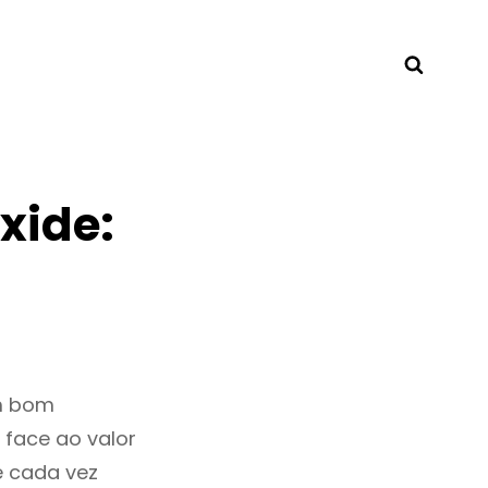
Searc
xide:
um bom
 face ao valor
 cada vez