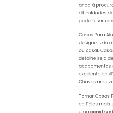
anda à procura
dificuldades d
poderá ser uma
Casas Para Alu
designers de 
ou casal. Casa
detalhe seja d
acabamentos de
excelente equi
Chaves uma zo
Tornar Casas P
edifícios mais
uma
construç