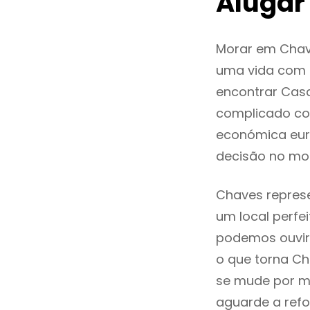
Alugar
Morar em Chav
uma vida com q
encontrar Cas
complicado co
económica eur
decisão no mo
Chaves represe
um local perfei
podemos ouvir
o que torna Ch
se mude por mo
aguarde a refo