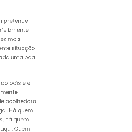
m pretende
nfelizmente
vez mais
ente situação
erada uma boa
do país e e
ilmente
de acolhedora
gal. Há quem
os, há quem
 aqui. Quem