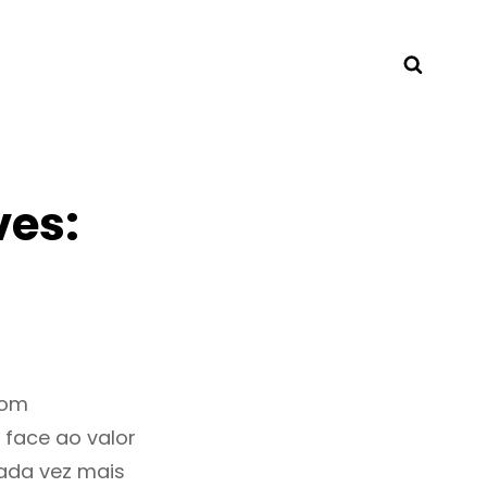
Searc
ves:
bom
 face ao valor
ada vez mais