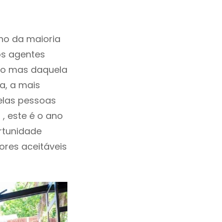
ho da maioria
os agentes
ho mas daquela
a, a mais
elas pessoas
, este é o ano
rtunidade
lores aceitáveis