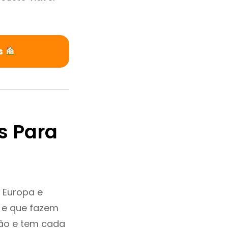
s
s Para
 Europa e
 e que fazem
ção e tem cada