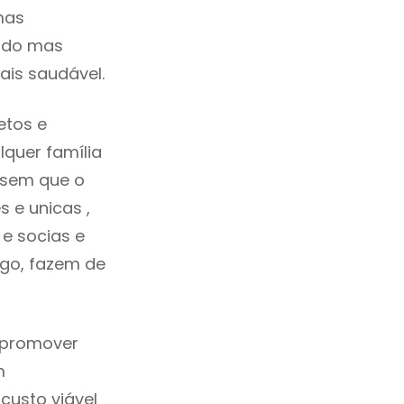
mas
cado mas
ais saudável.
etos e
quer família
 sem que o
 e unicas ,
e socias e
ego, fazem de
a promover
m
custo viável