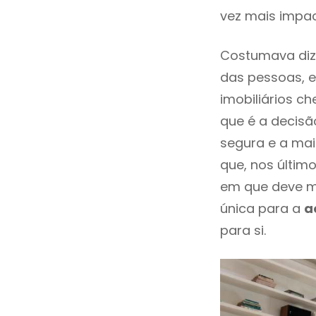
vez mais impa
Costumava dize
das pessoas, e
imobiliários 
que é a decisã
segura e a mai
que, nos últim
em que deve m
única para a
a
para si.