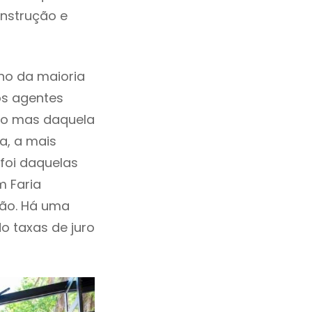
onstrução e
ho da maioria
os agentes
ho mas daquela
a, a mais
foi daquelas
m Faria
ão. Há uma
ndo taxas de juro