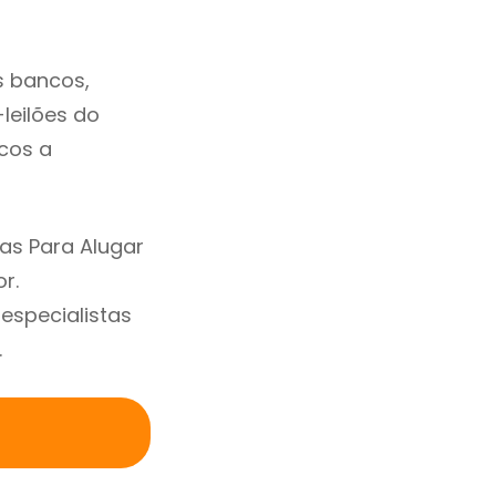
s bancos,
-leilões do
cos a
as Para Alugar
r.
specialistas
.