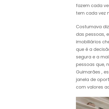
fazem cada vez
tem cada vez m
Costumava dize
das pessoas, e
imobiliários 
que é a decisã
segura e a mai
pessoas que, n
Guimarães , e
janela de opor
com valores ace