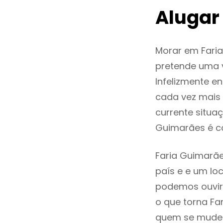
Alugar
Morar em Fari
pretende uma v
Infelizmente e
cada vez mais
currente situa
Guimarães é c
Faria Guimarãe
país e e um loc
podemos ouvir
o que torna Fa
quem se mude p