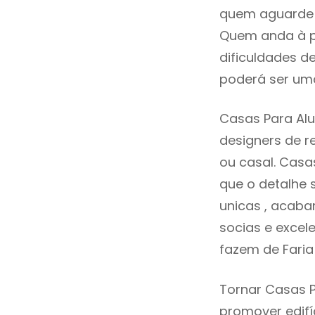
quem aguarde a
Quem anda à p
dificuldades d
poderá ser uma
Casas Para Alu
designers de 
ou casal. Casa
que o detalhe 
unicas , acaba
socias e excele
fazem de Faria
Tornar Casas P
promover edifí