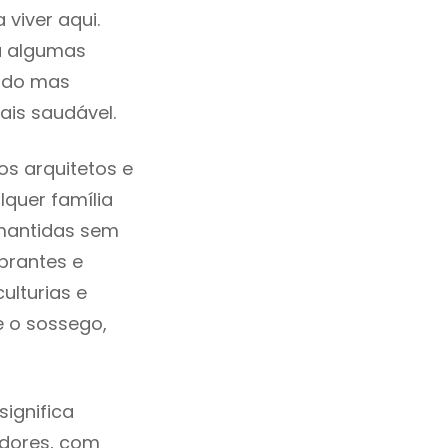
viver aqui.
a algumas
cado mas
ais saudável.
s arquitetos e
quer família
 mantidas sem
brantes e
ulturias e
e o sossego,
ignifica
adores, com