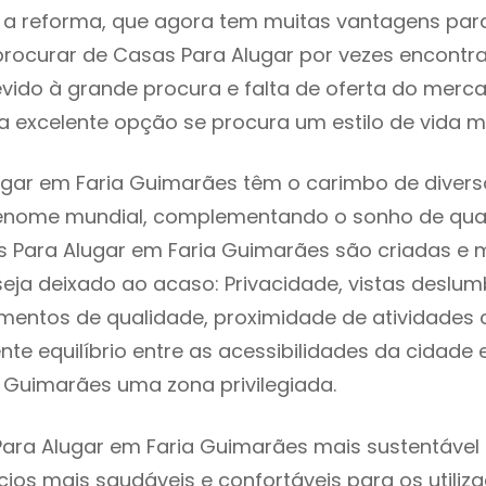
 reforma, que agora tem muitas vantagens para 
rocurar de Casas Para Alugar por vezes encontr
evido à grande procura e falta de oferta do mer
 excelente opção se procura um estilo de vida m
gar em Faria Guimarães têm o carimbo de diverso
renome mundial, complementando o sonho de qual
s Para Alugar em Faria Guimarães são criadas e
seja deixado ao acaso: Privacidade, vistas deslum
mentos de qualidade, proximidade de atividades c
nte equilíbrio entre as acessibilidades da cidade 
 Guimarães uma zona privilegiada.
ara Alugar em Faria Guimarães mais sustentável s
cios mais saudáveis e confortáveis para os utiliz