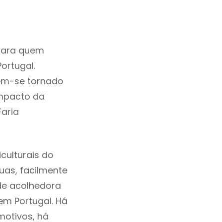
para quem
ortugal.
tem-se tornado
mpacto da
Faria
culturais do
ruas, facilmente
de acolhedora
em Portugal. Há
motivos, há