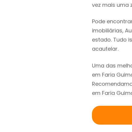
vez mais uma z
Pode encontrar
imobiliárias, A
estado. Tudo i
acautelar.
Uma das melho
em Faria Guima
Recomendamos 
em Faria Guima