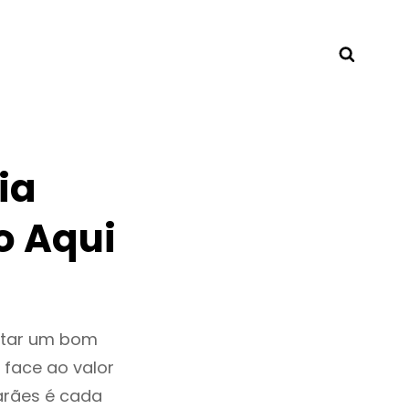
Searc
ia
o Aqui
ntar um bom
 face ao valor
arães é cada