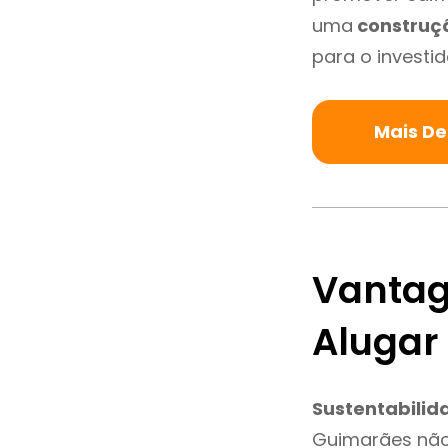
uma
construç
para o investid
Mais De
Vantag
Alugar
Sustentabilid
Guimarães não