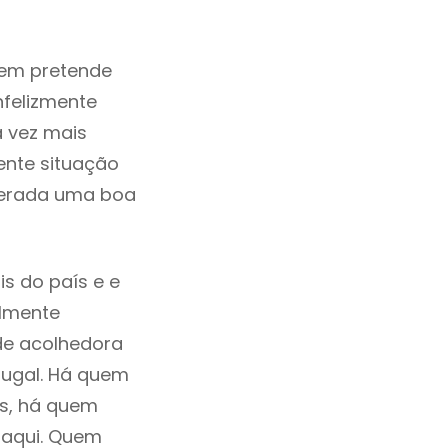
uem pretende
nfelizmente
 vez mais
ente situação
derada uma boa
s do país e e
ilmente
de acolhedora
tugal. Há quem
os, há quem
 aqui. Quem