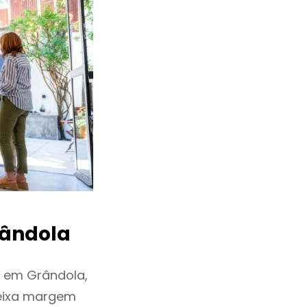
ândola
u em Grândola,
deixa margem