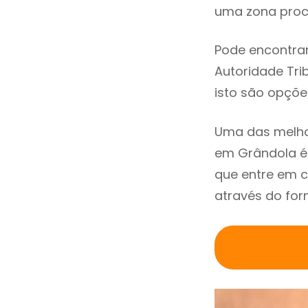
uma zona procu
Pode encontrar
Autoridade Trib
isto são opçõe
Uma das melho
em Grândola é
que entre em 
através do for