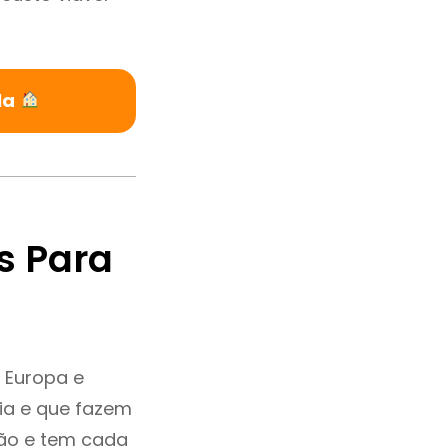
la
s Para
 Europa e
ia e que fazem
ção e tem cada