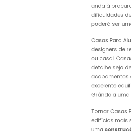
anda à procura
dificuldades d
poderá ser uma
Casas Para Alu
designers de 
ou casal. Casa
detalhe seja d
acabamentos de
excelente equi
Grândola uma 
Tornar Casas P
edifícios mais
uma
construç