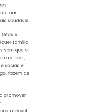
mas
cado mas
ais saudável.
itetos e
quer família
as sem que o
 e unicas ,
e socias e
ego, fazem de
ca promover
m
custo viável