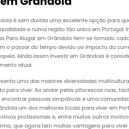
 em Grândola
dola é sem duvida uma excelente opção para q
ualidade e numa região táo unica em Portugal. I
as Para Alugar em Grândola tem-se tornado cada
m o passar do tempo devido ao impacto da curr
opeia. Ainda assim Investir em Grândola é consi
mento atual.
senta uma das maiores diversidades multiculturai
to para viver. Ao andar pelas pitorescas ruas, fac
 encontrar pessoas simpáticas e uma comunida
ândola um dos melhores locais para viver em Por
tivos profissionais e, entre muitos outros motiv
rma, que agora tem muitas vantagens para viver