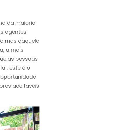
ho da maioria
os agentes
ho mas daquela
a, a mais
quelas pessoas
a , este é o
 oportunidade
lores aceitáveis