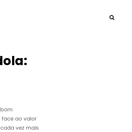
Searc
ola:
m bom
 face ao valor
 cada vez mais