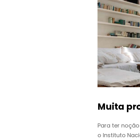
Muita pr
Para ter noçã
o Instituto Na