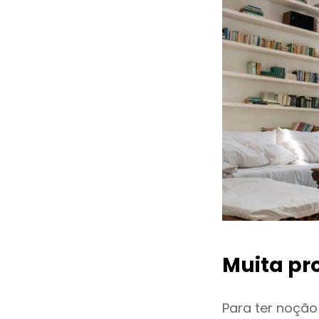
Muita pr
Para ter noçã