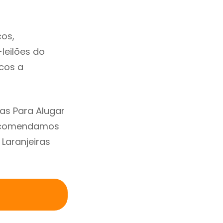
cos,
-leilões do
cos a
as Para Alugar
 Recomendamos
Laranjeiras