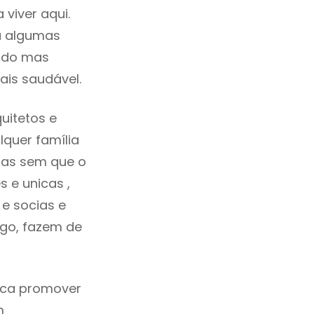
viver aqui.
a algumas
cado mas
ais saudável.
uitetos e
quer família
idas sem que o
 e unicas ,
e socias e
ego, fazem de
fica promover
m