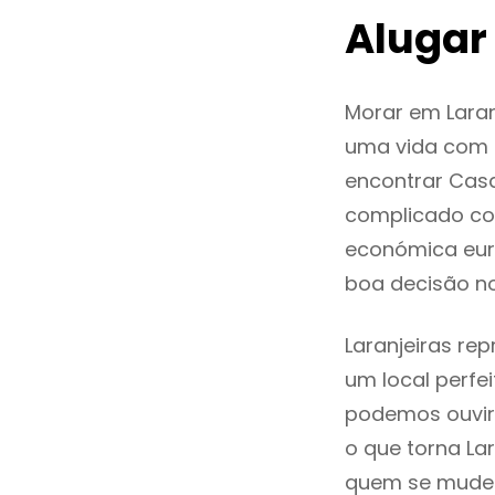
Alugar
Morar em Lara
uma vida com q
encontrar Casa
complicado co
económica euro
boa decisão n
Laranjeiras re
um local perfei
podemos ouvir
o que torna La
quem se mude p