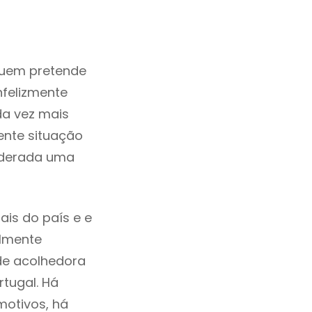
quem pretende
nfelizmente
da vez mais
ente situação
siderada uma
ais do país e e
ilmente
de acolhedora
rtugal. Há
motivos, há