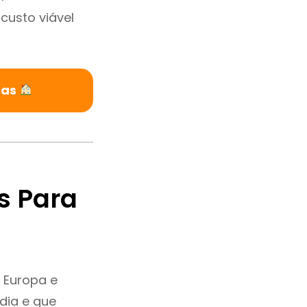
custo viável
ras
s Para
 Europa e
dia e que