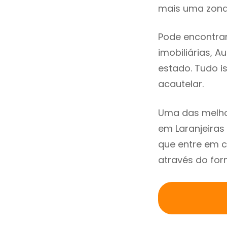
mais uma zona 
Pode encontrar
imobiliárias, A
estado. Tudo i
acautelar.
Uma das melho
em Laranjeira
que entre em c
através do for