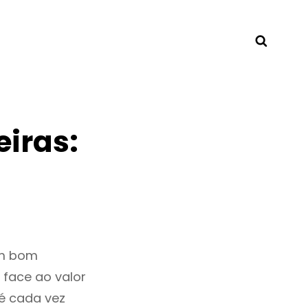
Searc
eiras:
um bom
 face ao valor
é cada vez