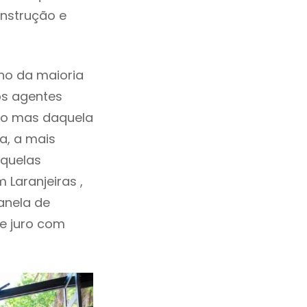
onstrução e
ho da maioria
os agentes
ho mas daquela
a, a mais
aquelas
 Laranjeiras ,
anela de
de juro com