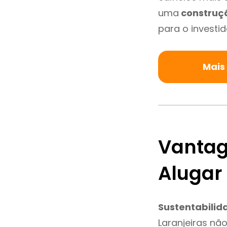
uma
construç
para o investid
Mais
Vantag
Alugar
Sustentabilid
Laranjeiras nã