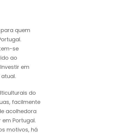
o para quem
ortugal.
 tem-se
ido ao
Investir em
atual.
iculturais do
ruas, facilmente
de acolhedora
 em Portugal.
os motivos, há