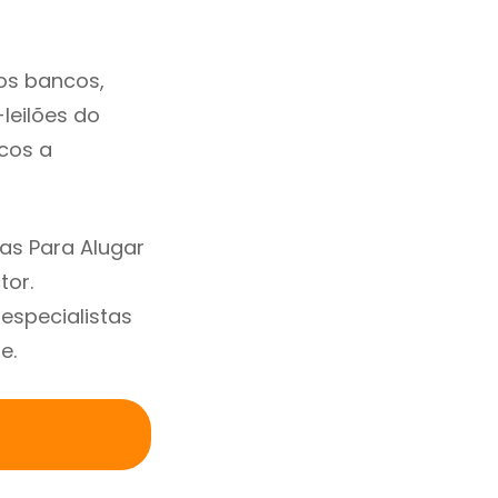
os bancos,
-leilões do
cos a
as Para Alugar
tor.
specialistas
e.