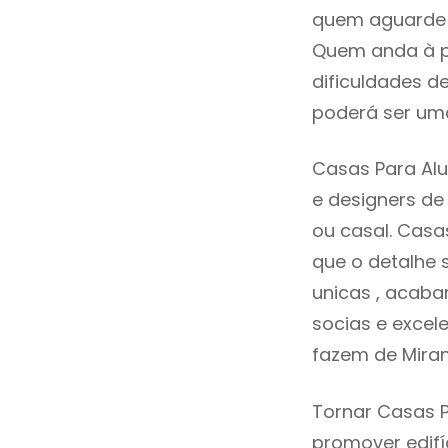
quem aguarde a
Quem anda à p
dificuldades d
poderá ser uma
Casas Para Alu
e designers d
ou casal. Casa
que o detalhe 
unicas , acaba
socias e excele
fazem de Mira
Tornar Casas P
promover edifí