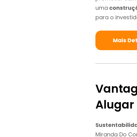
uma
construç
para o investid
Mais De
Vantag
Alugar
Sustentabilid
Miranda Do Co