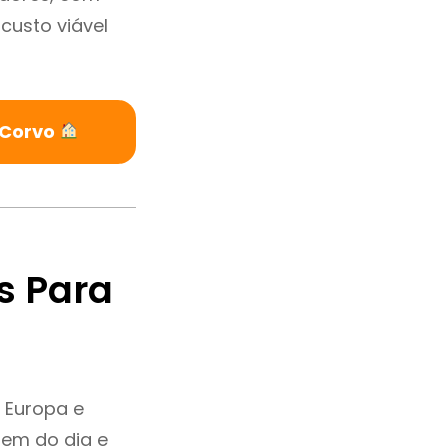
custo viável
 Corvo
s Para
 Europa e
dem do dia e