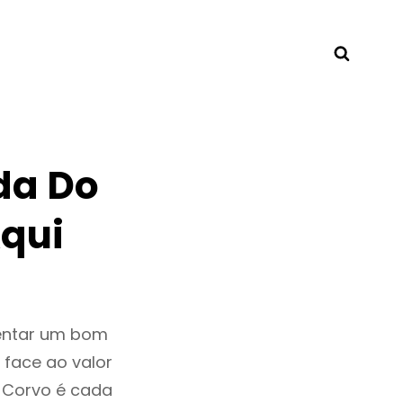
Searc
da Do
qui
sentar um bom
 face ao valor
 Corvo é cada