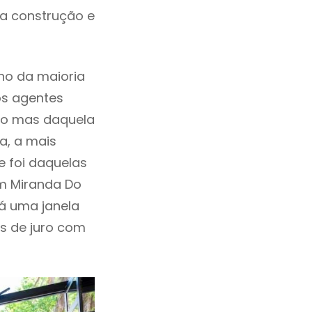
da construção e
ho da maioria
os agentes
ho mas daquela
a, a mais
e foi daquelas
em Miranda Do
á uma janela
as de juro com