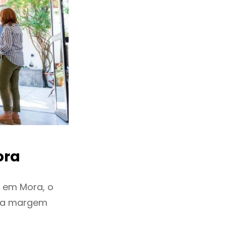
ora
 em Mora, o
ixa margem