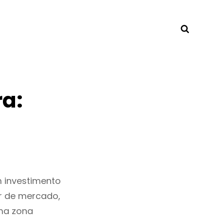
Searc
a:
 investimento
r de mercado,
ma zona