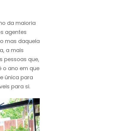
ho da maioria
os agentes
ho mas daquela
a, a mais
as pessoas que,
 é o ano em que
e única para
eis para si.