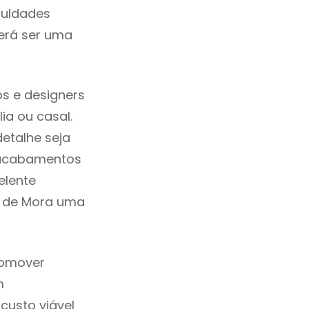
culdades
erá ser uma
s e designers
a ou casal.
etalhe seja
, acabamentos
elente
em de Mora uma
romover
m
custo viável