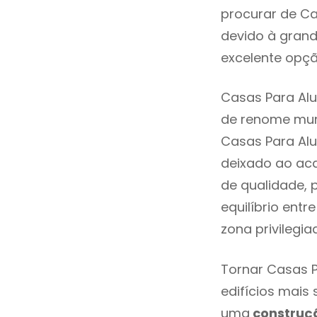
procurar de Ca
devido à grand
excelente opçã
Casas Para Alu
de renome mund
Casas Para Alu
deixado ao aca
de qualidade, 
equilíbrio ent
zona privilegi
Tornar Casas P
edifícios mais
uma
construç