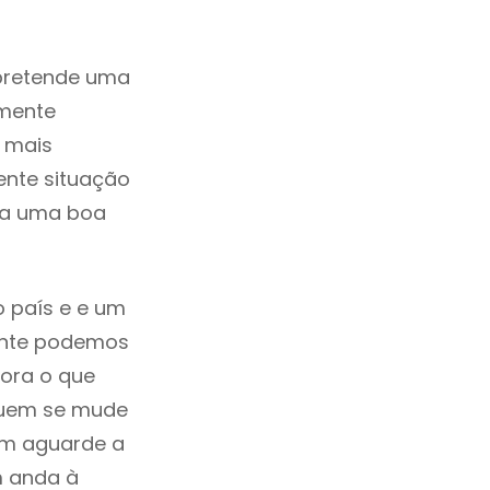
pretende uma
zmente
 mais
ente situação
da uma boa
o país e e um
mente podemos
ora o que
 quem se mude
uem aguarde a
m anda à