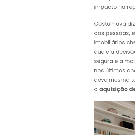
impacto na re
Costumava dize
das pessoas, e
imobiliários 
que é a decisã
segura e a mai
nos últimos an
deve mesmo to
a
aquisição d