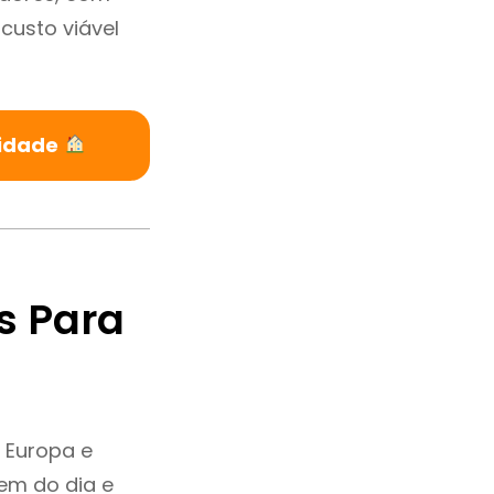
custo viável
Cidade
s Para
 Europa e
em do dia e