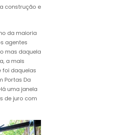
da construção e
ho da maioria
os agentes
ho mas daquela
a, a mais
 foi daquelas
m Portas Da
Há uma janela
as de juro com