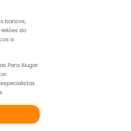
os bancos,
-leilões do
cos a
as Para Alugar
or.
specialistas
e.