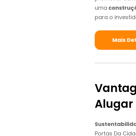
uma
construç
para o investid
Mais De
Vantag
Alugar
Sustentabilid
Portas Da Cida