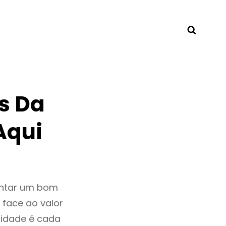
Searc
s Da
Aqui
entar um bom
 face ao valor
idade é cada