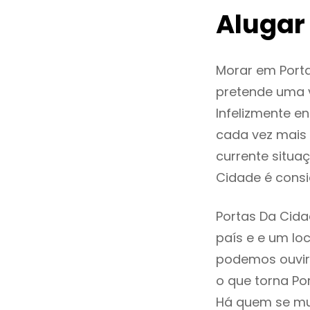
Alugar
Morar em Port
pretende uma v
Infelizmente e
cada vez mais
currente situa
Cidade é cons
Portas Da Cida
país e e um loc
podemos ouvir
o que torna Po
Há quem se mud