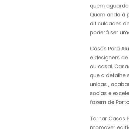
quem aguarde a
Quem anda à p
dificuldades d
poderá ser uma
Casas Para Alu
e designers d
ou casal. Casa
que o detalhe 
unicas , acaba
socias e excele
fazem de Porta
Tornar Casas P
promover edifí