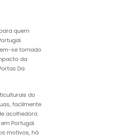
 para quem
ortugal.
 tem-se tornado
mpacto da
Portas Da
iculturais do
ruas, facilmente
de acolhedora
 em Portugal.
os motivos, há