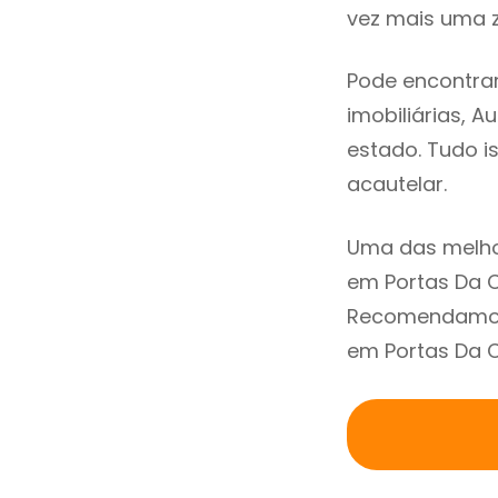
vez mais uma z
Pode encontrar
imobiliárias, A
estado. Tudo i
acautelar.
Uma das melho
em Portas Da C
Recomendamos 
em Portas Da C