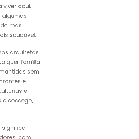
viver aqui.
a algumas
cado mas
ais saudável.
sos arquitetos
alquer família
e mantidas sem
brantes e
ulturias e
e o sossego,
significa
adores, com