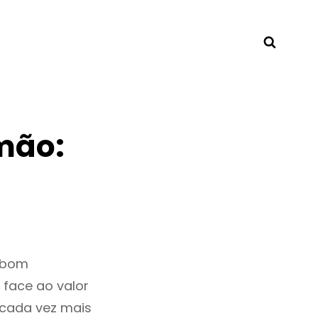
Searc
mão:
m bom
 face ao valor
cada vez mais