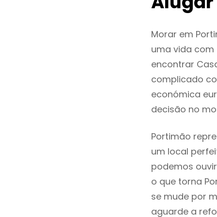
Alugar
Morar em Port
uma vida com q
encontrar Cas
complicado co
económica euro
decisão no mo
Portimão repre
um local perfei
podemos ouvir
o que torna Po
se mude por mo
aguarde a refo