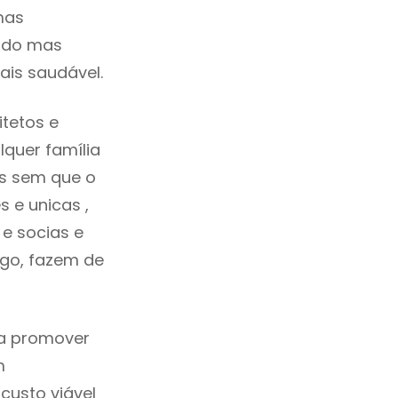
mas
cado mas
ais saudável.
tetos e
quer família
as sem que o
 e unicas ,
e socias e
ego, fazem de
ca promover
m
custo viável