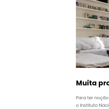
Muita pr
Para ter noçã
o Instituto Na