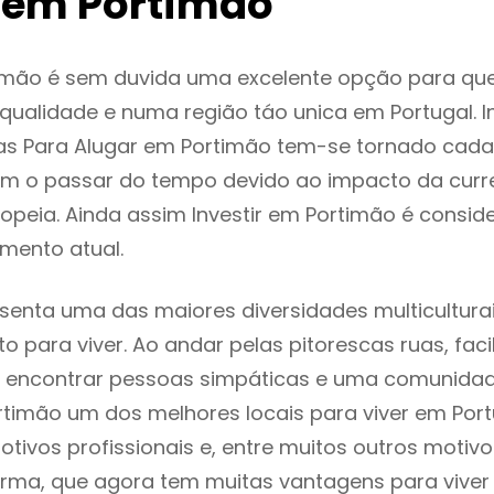
 em Portimão
imão é sem duvida uma excelente opção para qu
ualidade e numa região táo unica em Portugal. I
as Para Alugar em Portimão tem-se tornado cada
m o passar do tempo devido ao impacto da curr
peia. Ainda assim Investir em Portimão é consi
mento atual.
senta uma das maiores diversidades multiculturai
to para viver. Ao andar pelas pitorescas ruas, fac
 encontrar pessoas simpáticas e uma comunida
rtimão um dos melhores locais para viver em Por
tivos profissionais e, entre muitos outros motiv
rma, que agora tem muitas vantagens para viver