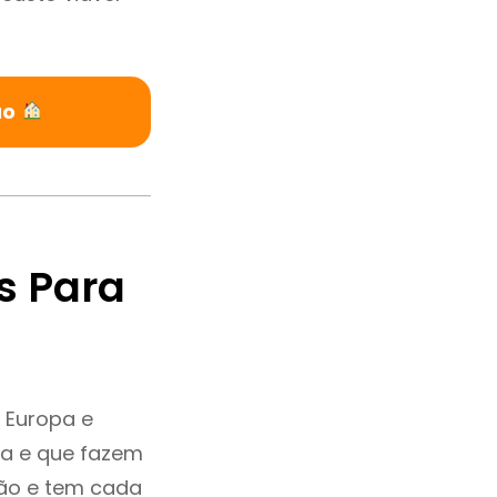
ão
s Para
 Europa e
ia e que fazem
ção e tem cada