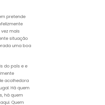
em pretende
nfelizmente
 vez mais
ente situação
derada uma boa
s do país e e
ilmente
de acolhedora
tugal. Há quem
os, há quem
 aqui. Quem