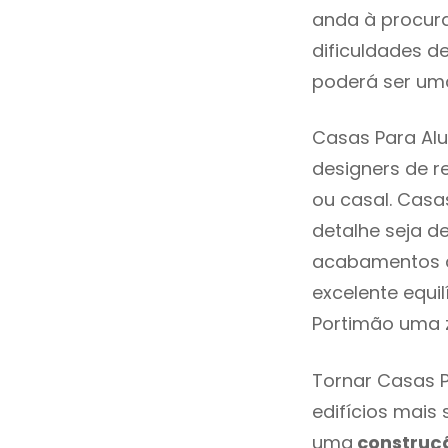
anda à procura
dificuldades d
poderá ser uma
Casas Para Alu
designers de 
ou casal. Casa
detalhe seja d
acabamentos de
excelente equi
Portimão uma z
Tornar Casas P
edifícios mais
uma
construç