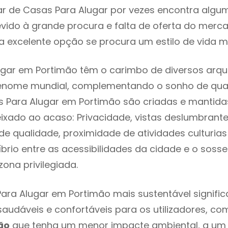
r de Casas Para Alugar por vezes encontra algu
evido à grande procura e falta de oferta do mer
 excelente opção se procura um estilo de vida m
gar em Portimão têm o carimbo de diversos arqui
renome mundial, complementando o sonho de qual
s Para Alugar em Portimão são criadas e mantid
eixado ao acaso: Privacidade, vistas deslumbrantes
 qualidade, proximidade de atividades culturias 
líbrio entre as acessibilidades da cidade e o soss
ona privilegiada.
ara Alugar em Portimão mais sustentável signifi
 saudáveis e confortáveis para os utilizadores, co
ão
que tenha um menor impacte ambiental, a um 