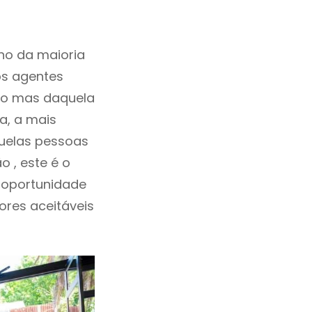
ho da maioria
os agentes
ho mas daquela
a, a mais
quelas pessoas
 , este é o
 oportunidade
lores aceitáveis